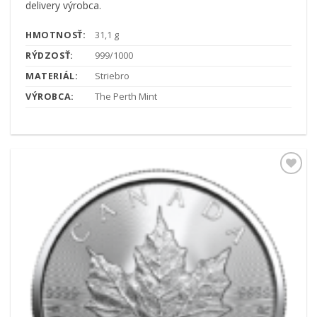
delivery výrobca.
HMOTNOSŤ:
31,1 g
RÝDZOSŤ:
999/1000
MATERIÁL:
Striebro
VÝROBCA:
The Perth Mint
Pridať k
obľúbeným