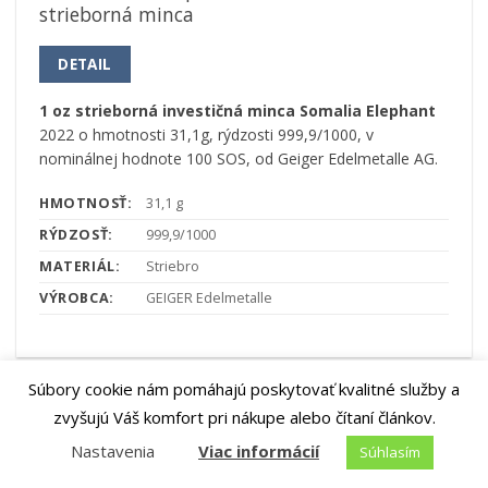
strieborná minca
DETAIL
1 oz strieborná investičná minca Somalia Elephant
2022 o hmotnosti 31,1g, rýdzosti 999,9/1000, v
nominálnej hodnote 100 SOS, od Geiger Edelmetalle AG.
HMOTNOSŤ:
31,1 g
RÝDZOSŤ:
999,9/1000
MATERIÁL:
Striebro
VÝROBCA:
GEIGER Edelmetalle
Súbory cookie nám pomáhajú poskytovať kvalitné služby a
zvyšujú Váš komfort pri nákupe alebo čítaní článkov.
Pridať k
Nastavenia
Viac informácií
obľúbeným
Súhlasím