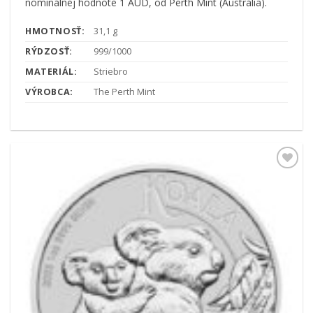
nominálnej hodnote 1 AUD, od Perth Mint (Austrália).
HMOTNOSŤ:
31,1 g
RÝDZOSŤ:
999/1000
MATERIÁL:
Striebro
VÝROBCA:
The Perth Mint
Pridať k
obľúbeným