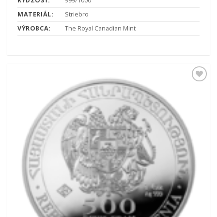
RÝDZOSŤ:
999/1000
MATERIÁL:
Striebro
VÝROBCA:
The Royal Canadian Mint
Pridať k
obľúbeným