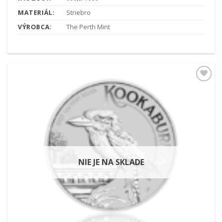
MATERIÁL:
Striebro
VÝROBCA:
The Perth Mint
Pridať k
obľúbeným
NIE JE NA SKLADE