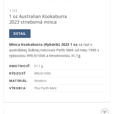
1 OZ
1 oz Australian Kookaburra
2023 strieborná minca
DETAIL
Minca Kookaburra (Rybárik) 2023 1 oz
sa razí v
austrálskej štátnej mincovni Perth Mint od roku 1990 s
rýdzosťou 999,9/1000 a hmotnosťou 31,1g.
HMOTNOSŤ:
31,1 g
RÝDZOSŤ:
999,9/1000
MATERIÁL:
Striebro
VÝROBCA:
The Perth Mint