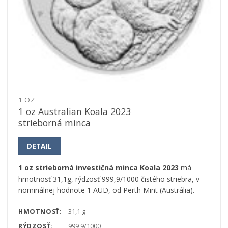
1 OZ
1 oz Australian Koala 2023
strieborná minca
DETAIL
1 oz strieborná investičná minca Koala 2023
má
hmotnosť 31,1g, rýdzosť 999,9/1000 čistého striebra, v
nominálnej hodnote 1 AUD, od Perth Mint (Austrália).
HMOTNOSŤ:
31,1 g
RÝDZOSŤ:
999,9/1000