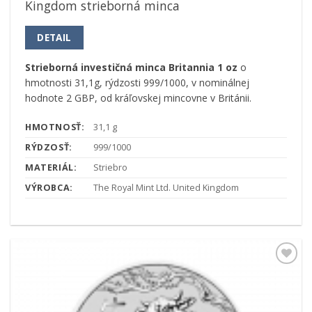
Kingdom strieborná minca
DETAIL
Strieborná investičná minca Britannia
1 oz
o
hmotnosti 31,1g, rýdzosti 999/1000, v nominálnej
hodnote 2 GBP, od kráľovskej mincovne v Británii.
HMOTNOSŤ:
31,1 g
RÝDZOSŤ:
999/1000
MATERIÁL:
Striebro
VÝROBCA:
The Royal Mint Ltd. United Kingdom
Pridať k
obľúbeným