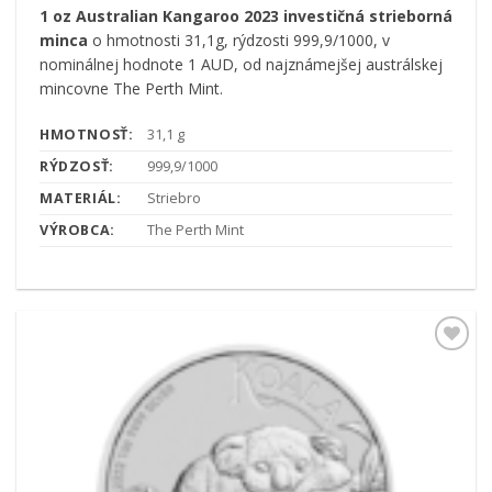
1 oz Australian Kangaroo 2023 investičná strieborná
minca
o hmotnosti 31,1g, rýdzosti 999,9/1000, v
nominálnej hodnote 1 AUD, od najznámejšej austrálskej
mincovne The Perth Mint.
HMOTNOSŤ:
31,1 g
RÝDZOSŤ:
999,9/1000
MATERIÁL:
Striebro
VÝROBCA:
The Perth Mint
Pridať k
obľúbeným