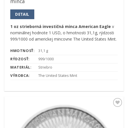
minca
DETAIL
1 oz strieborná investičná minca American Eagle
v
nominálnej hodnote 1 USD, o hmotnosti 31,1g, rýdzosti
999/1000 od americkej mincovne The United States Mint.
HMOTNOSŤ:
31,1 g
RÝDZOSŤ:
999/1000
MATERIÁL:
Striebro
VÝROBCA:
The United States Mint
Pridať k
obľúbeným