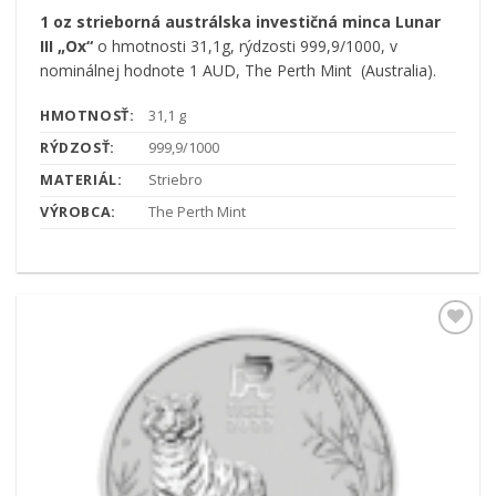
1 oz strieborná austrálska investičná minca Lunar
III „Ox“
o hmotnosti 31,1g, rýdzosti 999,9/1000, v
nominálnej hodnote 1 AUD, The Perth Mint (Australia).
HMOTNOSŤ:
31,1 g
RÝDZOSŤ:
999,9/1000
MATERIÁL:
Striebro
VÝROBCA:
The Perth Mint
Pridať k
obľúbeným