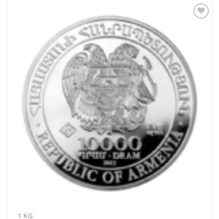
Pridať k
obľúbeným
1 KG