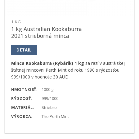
1 KG
1 kg Australian Kookaburra
2021 strieborná minca
DETAIL
Minca Kookaburra (Rybárik) 1 kg
sa razí v austrálskej
štátnej mincovni Perth Mint od roku 1990 s rýdzosťou
999/1000 v hodnote 30 AUD.
HMOTNOSŤ:
1000 g
RÝDZOSŤ:
999/1000
MATERIÁL:
Striebro
VÝROBCA:
The Perth Mint