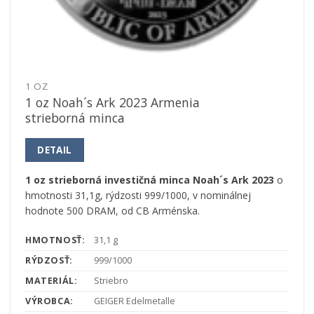
1 OZ
1 oz Noah´s Ark 2023 Armenia
strieborná minca
DETAIL
1 oz strieborná investičná minca Noah´s Ark 2023
o
hmotnosti 31,1g, rýdzosti 999/1000, v nominálnej
hodnote 500 DRAM, od CB Arménska.
HMOTNOSŤ:
31,1 g
RÝDZOSŤ:
999/1000
MATERIÁL:
Striebro
VÝROBCA:
GEIGER Edelmetalle