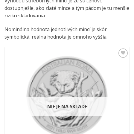
Výhodou strieborných mincí je že sú cenovo
dostupnješie, ako zlaté mince a tým pádom je tu menšie
riziko skladovania.
Nominálna hodnota jednotlivých mincí je skôr
symbolická, reálna hodnota je omnoho vyššia.
Pridať k
obľúbeným
NIE JE NA SKLADE