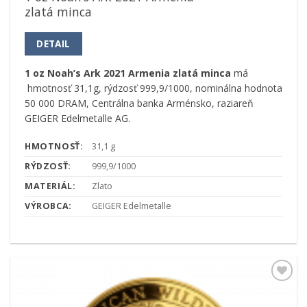
zlatá minca
DETAIL
1 oz Noah’s Ark 2021 Armenia zlatá minca
má
hmotnosť 31,1g, rýdzosť 999,9/1000, nominálna hodnota
50 000 DRAM, Centrálna banka Arménsko, raziareň
GEIGER Edelmetalle AG.
HMOTNOSŤ:
31,1 g
RÝDZOSŤ:
999,9/1000
MATERIÁL:
Zlato
VÝROBCA:
GEIGER Edelmetalle
Pridať k
obľúbeným