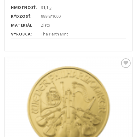
HMOTNOSŤ:
31,1 g
RÝDZOSŤ:
999,9/1000
MATERIÁL:
Zlato
VÝROBCA:
The Perth Mint
Pridať k
obľúbeným