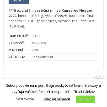
DETAIL
1/10 oz zlatá investičná minca Kangaroo Nugget
2022
, hmotnosť 3,11g, rýdzosť 999,9/1000, nominálna
hodnota 15 AUD, good delivery výrobca The Perth Mint
(Austrália).
HMOTNOSŤ:
3,11 g
RÝDZOSŤ:
999,9/1000
MATERIÁL:
Zlato
VÝROBCA:
The Perth Mint
Súbory cookie nám pomáhajú poskytovať kvalitné služby a
Pridať k
obľúbeným
zvyšujú Váš komfort pri nákupe alebo čítaní článkov.
Nastavenia
Viac informácií
Súhlasím