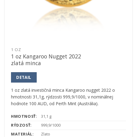
1 OZ
1 oz Kangaroo Nugget 2022
zlatá minca
DETAIL
1 oz zlatá investičná minca Kangaroo nugget 2022 o
hmotnosti 31,1g, rýdzosti 999,9/1000, v nominálnej
hodnote 100 AUD, od Perth Mint (Austrália).
HMOTNOSŤ:
31,1 g
RÝDZOSŤ:
999,9/1000
MATERIÁL:
Zlato