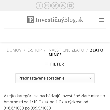
Preskočiť
na
obsah
DOMOV
/
E-SHOP
/
INVESTIČNÉ ZLATO
/
ZLATO
MINCE
FILTER
V tejto kategórii sa nachádzajú investičné zlaté mince o
hmotnosti od 1/10 Oz až po 1 Oz a rýdzosti od
916,6/1000 po 999,9/1000.