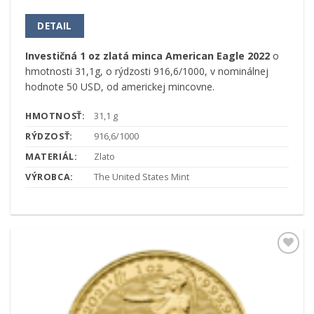
DETAIL
Investičná 1 oz zlatá minca American Eagle 2022
o
hmotnosti 31,1g, o rýdzosti 916,6/1000, v nominálnej
hodnote 50 USD, od americkej mincovne.
HMOTNOSŤ:
31,1 g
RÝDZOSŤ:
916,6/1000
MATERIÁL:
Zlato
VÝROBCA:
The United States Mint
Pridať k
obľúbeným