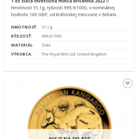
1 oz zlatá investičná minca Britannia 2022
o
hmotnosti 31,1g, rýdzosti 999,9/1000, v nominálnej
hodnote 100 GBP, od kráľovskej mincovne v Británii.
HMOTNOSŤ:
31,1 g
RÝDZOSŤ:
999,9/1000
MATERIÁL:
Zlato
VÝROBCA:
The Royal Mint Ltd. United Kingdom
Pridať k
obľúbeným
NIE JE NA SKLADE