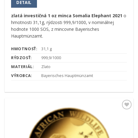
DETAIL
zlatá investičná 1 oz minca Somalia Elephant 2021
o
hmotnosti 31,1g, rýdzosti 999,9/1000, v nominálnej
hodnote 1000 SOS, z mincovne Bayerisches
Hauptmünzamt.
HMOTNOSŤ:
31,1 g
RÝDZOSŤ:
999,9/1000
MATERIÁL:
Zlato
VÝROBCA:
Bayerisches Hauptmünzamt
Pridať k
obľúbeným