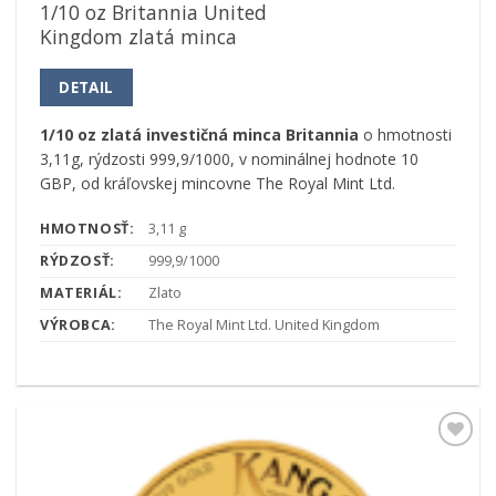
1/10 oz Britannia United
Kingdom zlatá minca
DETAIL
1/10 oz zlatá investičná minca Britannia
o hmotnosti
3,11g, rýdzosti 999,9/1000, v nominálnej hodnote 10
GBP, od kráľovskej mincovne The Royal Mint Ltd.
HMOTNOSŤ:
3,11 g
RÝDZOSŤ:
999,9/1000
MATERIÁL:
Zlato
VÝROBCA:
The Royal Mint Ltd. United Kingdom
Pridať k
obľúbeným