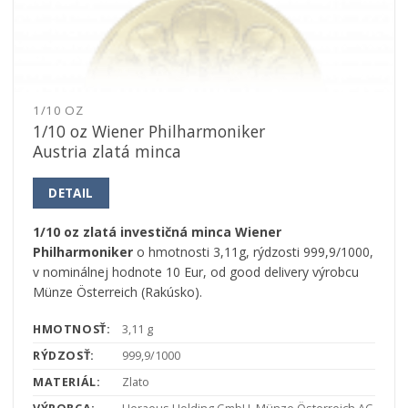
1/10 OZ
1/10 oz Wiener Philharmoniker
Austria zlatá minca
DETAIL
1/10 oz zlatá investičná minca Wiener
Philharmoniker
o hmotnosti 3,11g, rýdzosti 999,9/1000,
v nominálnej hodnote 10 Eur, od good delivery výrobcu
Münze Österreich (Rakúsko).
HMOTNOSŤ:
3,11 g
RÝDZOSŤ:
999,9/1000
MATERIÁL:
Zlato