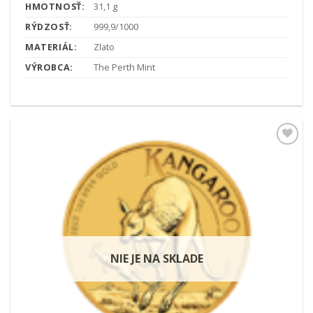
HMOTNOSŤ:
31,1 g
RÝDZOSŤ:
999,9/1000
MATERIÁL:
Zlato
VÝROBCA:
The Perth Mint
Pridať k
obľúbeným
NIE JE NA SKLADE