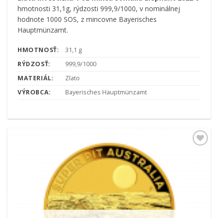
hmotnosti 31,1g, rýdzosti 999,9/1000, v nominálnej
hodnote 1000 SOS, z mincovne Bayerisches
Hauptmünzamt.
HMOTNOSŤ:
31,1 g
RÝDZOSŤ:
999,9/1000
MATERIÁL:
Zlato
VÝROBCA:
Bayerisches Hauptmünzamt
Pridať k
obľúbeným