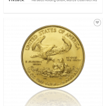
VÝROBCA:
Heraeus Holding GmbH, Münze Österreich AG
Pridať k
obľúbeným