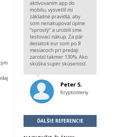
aktivovaním app do
mobilu, vysvetlil mi
základné pravidlá, aby
som nenakupoval úplne
"sprostý" a urobili sme
testovací nákup. Za pár
desiatok eur som po 8
mesiacoch pri predaji
zarobil takmer 130%. Ako
ckým
skúška super skúsenosť.
edaj
Peter S.
Kryptomeny
ĎALŠIE REFERENCIE