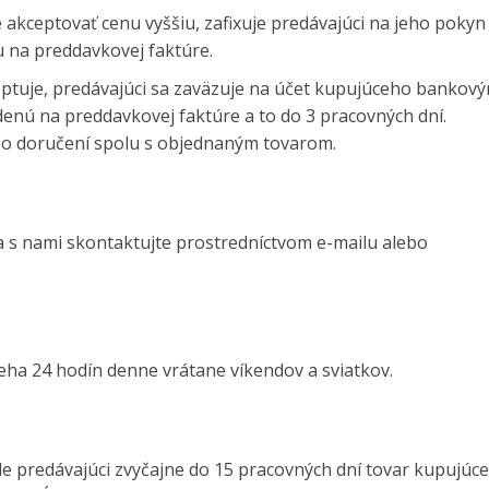
 akceptovať cenu vyššiu, zafixuje predávajúci na jeho pokyn
 na preddavkovej faktúre.
eptuje, predávajúci sa zaväzuje na účet kupujúceho bankov
enú na preddavkovej faktúre a to do 3 pracovných dní.
po doručení spolu s objednaným tovarom.
a s nami skontaktujte prostredníctvom e-mailu alebo
eha 24 hodín denne vrátane víkendov a sviatkov.
le predávajúci zvyčajne do 15 pracovných dní tovar kupujúc