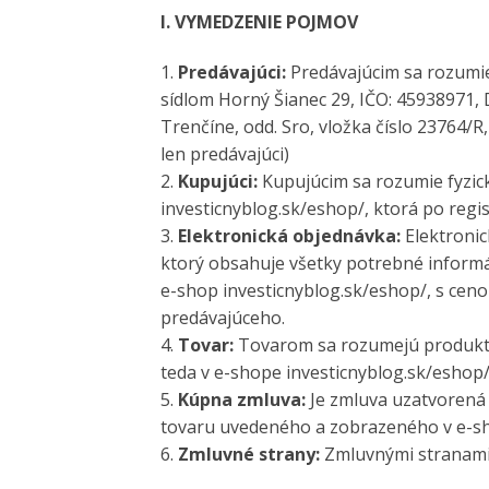
I. VYMEDZENIE POJMOV
1.
Predávajúci:
Predávajúcim sa rozum
sídlom Horný Šianec 29, IČO: 45938971,
Trenčíne, odd. Sro, vložka číslo 23764/
len predávajúci)
2.
Kupujúci:
Kupujúcim sa rozumie fyzick
investicnyblog.sk/eshop/, ktorá po regi
3.
Elektronická objednávka:
Elektronic
ktorý obsahuje všetky potrebné inform
e-shop investicnyblog.sk/eshop/, s cen
predávajúceho.
4.
Tovar:
Tovarom sa rozumejú produkty,
teda v e-shope investicnyblog.sk/eshop
5.
Kúpna zmluva:
Je zmluva uzatvorená
tovaru uvedeného a zobrazeného v e-sh
6.
Zmluvné strany:
Zmluvnými stranami 