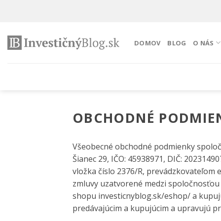
Preskočiť
na
obsah
DOMOV
BLOG
O NÁS
OBCHODNÉ PODMIE
Všeobecné obchodné podmienky spoločn
Šianec 29, IČO: 45938971, DIČ: 20231490
vložka číslo 2376/R, prevádzkovateľom 
zmluvy uzatvorené medzi spoločnosťou
shopu investicnyblog.sk/eshop/ a kupuj
predávajúcim a kupujúcim a upravujú pr