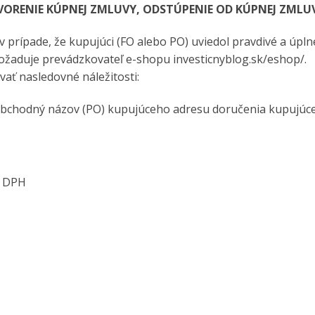
TVORENIE KÚPNEJ ZMLUVY, ODSTÚPENIE OD KÚPNEJ ZMLU
 v prípade, že kupujúci (FO alebo PO) uviedol pravdivé a úpln
požaduje prevádzkovateľ e-shopu investicnyblog.sk/eshop/.
ať nasledovné náležitosti:
 obchodný názov (PO) kupujúceho adresu doručenia kupujúc
Č DPH