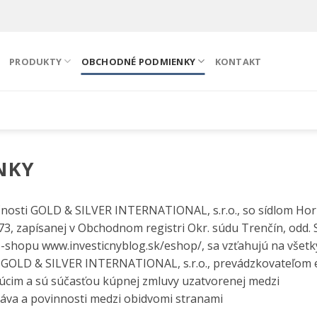
PRODUKTY
OBCHODNÉ PODMIENKY
KONTAKT
NKY
osti GOLD & SILVER INTERNATIONAL, s.r.o., so sídlom Ho
73, zapísanej v Obchodnom registri Okr. súdu Trenčín, odd. 
e-shopu www.investicnyblog.sk/eshop/, sa vzťahujú na všetk
 GOLD & SILVER INTERNATIONAL, s.r.o., prevádzkovateľom 
úcim a sú súčasťou kúpnej zmluvy uzatvorenej medzi
áva a povinnosti medzi obidvomi stranami