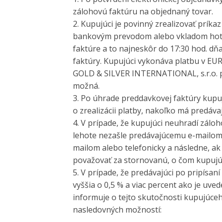
zálohovú faktúru na objednaný tovar.
2. Kupujúci je povinný zrealizovať príka
bankovým prevodom alebo vkladom hotov
faktúre a to najneskôr do 17:30 hod. d
faktúry. Kupujúci vykonáva platbu v EUR
GOLD & SILVER INTERNATIONAL, s.r.o. p
možná.
3. Po úhrade preddavkovej faktúry kupu
o zrealizácii platby, nakoľko má predávaj
4. V prípade, že kupujúci neuhradí záloh
lehote nezašle predávajúcemu e-mailom 
mailom alebo telefonicky a následne, a
považovať za stornovanú, o čom kupujú
5. V prípade, že predávajúci po pripísan
vyššia o 0,5 % a viac percent ako je uve
informuje o tejto skutočnosti kupujúce
nasledovných možností: