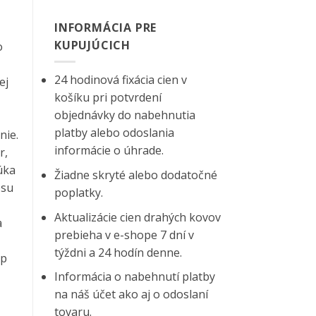
INFORMÁCIA PRE
KUPUJÚCICH
o
24 hodinová fixácia cien v
ej
košíku pri potvrdení
objednávky do nabehnutia
platby alebo odoslania
nie.
informácie o úhrade.
r,
úka
Žiadne skryté alebo dodatočné
esu
poplatky.
Aktualizácie cien drahých kovov
a
prebieha v e-shope 7 dní v
týždni a 24 hodín denne.
up
Informácia o nabehnutí platby
na náš účet ako aj o odoslaní
tovaru.