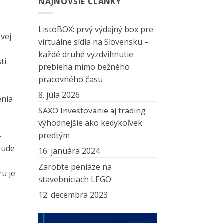
NAJNOVŠIE ČLÁNKY
ListoBOX: prvý výdajný box pre
vej
virtuálne sídla na Slovensku –
každé druhé vyzdvihnutie
ti
prebieha mimo bežného
pracovného času
8. júla 2026
enia
SAXO Investovanie aj trading
výhodnejšie ako kedykoľvek
predtým
-
bude
16. januára 2024
Zarobte peniaze na
ru je
stavebniciach LEGO
12. decembra 2023