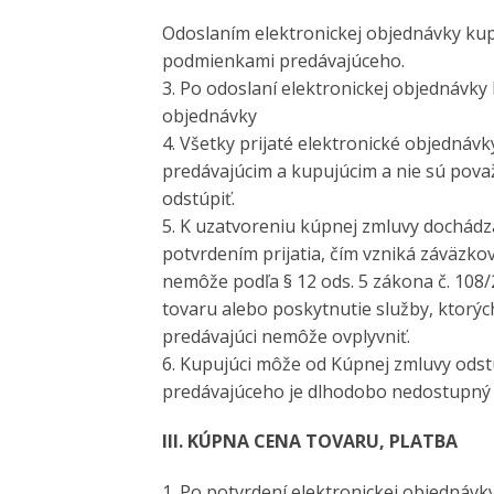
Odoslaním elektronickej objednávky kup
podmienkami predávajúceho.
3. Po odoslaní elektronickej objednávky
objednávky
4. Všetky prijaté elektronické objedná
predávajúcim a kupujúcim a nie sú pov
odstúpiť.
5. K uzatvoreniu kúpnej zmluvy dochádz
potvrdením prijatia, čím vzniká záväzko
nemôže podľa § 12 ods. 5 zákona č. 108/
tovaru alebo poskytnutie služby, ktorýc
predávajúci nemôže ovplyvniť.
6. Kupujúci môže od Kúpnej zmluvy odstú
predávajúceho je dlhodobo nedostupný a
III. KÚPNA CENA TOVARU, PLATBA
1. Po potvrdení elektronickej objednáv