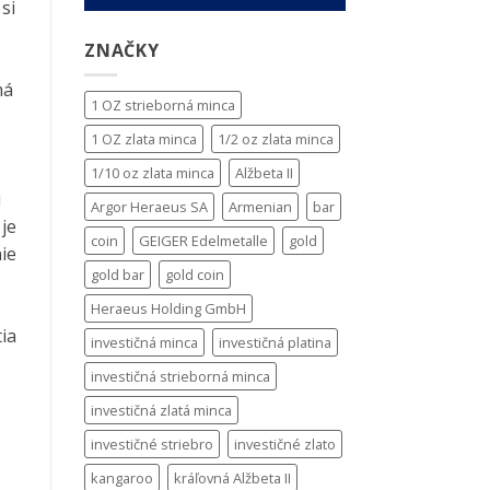
si
ZNAČKY
má
1 OZ strieborná minca
1 OZ zlata minca
1/2 oz zlata minca
1/10 oz zlata minca
Alžbeta II
ú
Argor Heraeus SA
Armenian
bar
je
coin
GEIGER Edelmetalle
gold
ie
gold bar
gold coin
Heraeus Holding GmbH
ia
investičná minca
investičná platina
investičná strieborná minca
investičná zlatá minca
investičné striebro
investičné zlato
kangaroo
kráľovná Alžbeta II