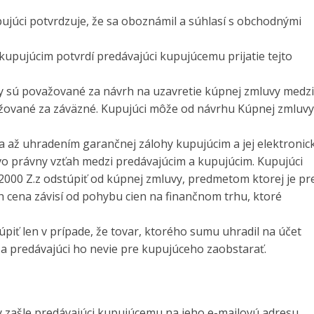
ujúci potvrdzuje, že sa oboznámil a súhlasí s obchodnými
 kupujúcim potvrdí predávajúci kupujúcemu prijatie tejto
vky sú považované za návrh na uzavretie kúpnej zmluvy medzi
ažované za záväzné. Kupujúci môže od návrhu Kúpnej zmluvy
a až uhradením garančnej zálohy kupujúcim a jej elektroni
vo právny vzťah medzi predávajúcim a kupujúcim. Kupujúci
2000 Z.z odstúpiť od kúpnej zmluvy, predmetom ktorej je pr
h cena závisí od pohybu cien na finančnom trhu, ktoré
piť len v prípade, že tovar, ktorého sumu uhradil na účet
 predávajúci ho nevie pre kupujúceho zaobstarať.
ky zašle predávajúci kupujúcemu na jeho e-mailovú adresu