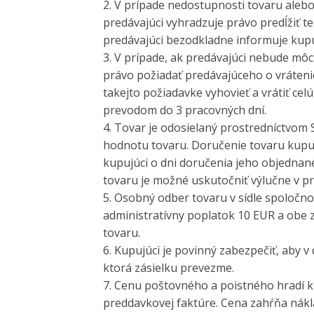
2. V prípade nedostupnosti tovaru alebo
predávajúci vyhradzuje právo predĺžiť t
predávajúci bezodkladne informuje kup
3. V prípade, ak predávajúci nebude môc
právo požiadať predávajúceho o vrátenie
takejto požiadavke vyhovieť a vrátiť c
prevodom do 3 pracovných dní.
4. Tovar je odosielaný prostredníctvom
hodnotu tovaru. Doručenie tovaru kupuj
kupujúci o dni doručenia jeho objednan
tovaru je možné uskutočniť výlučne v pr
5. Osobný odber tovaru v sídle spoločn
administratívny poplatok 10 EUR a obe z
tovaru.
6. Kupujúci je povinný zabezpečiť, aby 
ktorá zásielku prevezme.
7. Cenu poštovného a poistného hradí 
preddavkovej faktúre. Cena zahŕňa nákl