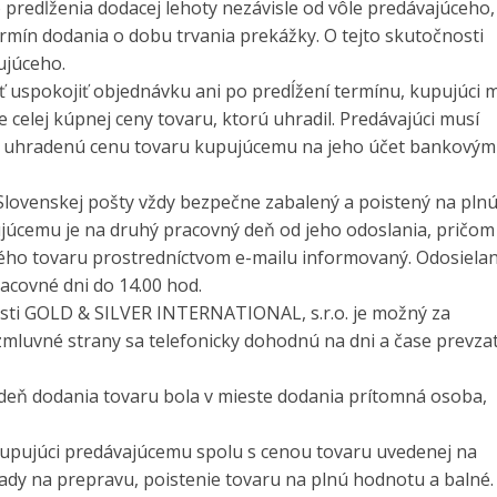
 predĺženia dodacej lehoty nezávisle od vôle predávajúceho, 
ermín dodania o dobu trvania prekážky. O tejto skutočnosti
ujúceho.
ť uspokojiť objednávku ani po predĺžení termínu, kupujúci 
 celej kúpnej ceny tovaru, ktorú uhradil. Predávajúci musí
elú uhradenú cenu tovaru kupujúcemu na jeho účet bankovým
 Slovenskej pošty vždy bezpečne zabalený a poistený na pln
úcemu je na druhý pracovný deň od jeho odoslania, pričom 
ého tovaru prostredníctvom e-mailu informovaný. Odosielan
acovné dni do 14.00 hod.
osti GOLD & SILVER INTERNATIONAL, s.r.o. je možný za
mluvné strany sa telefonicky dohodnú na dni a čase prevzat
v deň dodania tovaru bola v mieste dodania prítomná osoba,
kupujúci predávajúcemu spolu s cenou tovaru uvedenej na
ady na prepravu, poistenie tovaru na plnú hodnotu a balné.