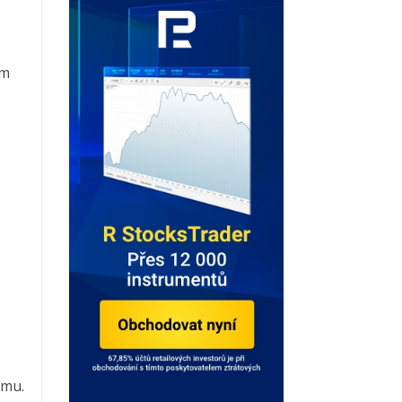
ým
emu.