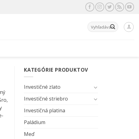
Hľadať:
KATEGÓRIE PRODUKTOV
Investičné zlato
rný
Investičné striebro
Sro,
y
Investičná platina
e-
Paládium
Meď