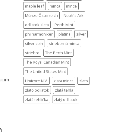
maple leaf
minca
mince
Münze Österreich
Noah´s Ark
odliatok zlata
Perth Mint
philharmoniker
platina
silver
silver coin
strieborná minca
striebro
The Perth Mint
The Royal Canadian Mint
The United States Mint
úcim
Umicore N.V.
zlata minca
zlato
zlato odliatok
zlatá tehla
zlatá tehlička
zlatý odliatok
ň