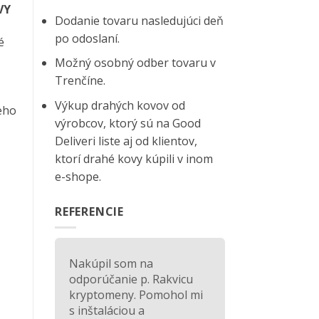
VY
Dodanie tovaru nasledujúci deň
po odoslaní.
é
Možný osobný odber tovaru v
Trenčíne.
Výkup drahých kovov od
eho
výrobcov, ktorý sú na
Good
Deliveri
liste aj od klientov,
ktorí drahé kovy kúpili v inom
e-shope.
REFERENCIE
Nakúpil som na
odporúčanie p. Rakvicu
kryptomeny. Pomohol mi
s inštaláciou a