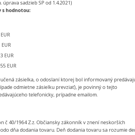
 úprava sadzieb SP od 1.4.2021)
y s hodnotou:
5 EUR
9 EUR
33 EUR
 55 EUR
učená zásielka, o odoslaní ktorej bol informovaný predávaj
pade odmietne zásielku prevziať), je povinný o tejto
dávajúceho telefonicky, prípadne emailom.
n č 40/1964 Z.z. Občiansky zákonník v znení neskorších
 odo dňa dodania tovaru. Deň dodania tovaru sa rozumie de