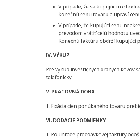
V prípade, že sa kupujúci rozhodne
konečnú cenu tovaru a upraví cenu
V prípade, že kupujúci cenu neakc
prevodom vrátiť celú hodnotu uved
Konečnú faktúru obdrží kupujúci 
IV. VÝKUP
Pre výkup investičných drahých kovov s
telefonicky.
V. PRACOVNÁ DOBA
1. Fixácia cien ponúkaného tovaru prebi
VI. DODACIE PODMIENKY
1. Po úhrade preddavkovej faktúry odoš