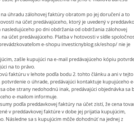
z na úhradu zálohovej faktúry obratom po jej doručení a to
osti na účet predávajúceho, ktorý je uvedený v preddavko
ňa nasledujúceho po dni obdržania od obdržania zálohovej
 na účet predávajúceho. Platba v hotovosti v sídle spoločnos
revádzkovateľom e-shopu investicnyblog.sk/eshop/ nie je
júcim, zašle kupujúci na e-mail predávajúceho kópiu potvrd
úci na to právo.
ovú faktúru v lehote podľa bodu 2. tohto článku a ani v tejto
potvrdenie o úhrade, predávajúci kontaktuje kupujúceho e
k sa obe strany nedohodnú inak, predávajúci objednávka sa 
ceho e-mailom informuje.
í sumy podľa preddavkovej faktúry na účet zistí, že cena tova
dené v preddavkovej faktúre v dobe jej prijatia kupujúcim,
ho. Následne sa s kupujúcim môže dohodnúť na jednej z