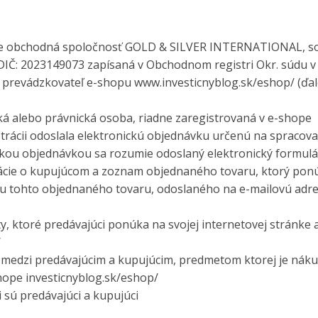
ie obchodná spoločnosť GOLD & SILVER INTERNATIONAL, s
 DIČ: 2023149073 zapísaná v Obchodnom registri Okr. súdu v
R, prevádzkovateľ e-shopu www.investicnyblog.sk/eshop/ (ďal
á alebo právnická osoba, riadne zaregistrovaná v e-shope
strácii odoslala elektronickú objednávku určenú na spracova
kou objednávkou sa rozumie odoslaný elektronický formulá
ácie o kupujúcom a zoznam objednaného tovaru, ktorý pon
ou tohto objednaného tovaru, odoslaného na e-mailovú adr
 ktoré predávajúci ponúka na svojej internetovej stránke 
/
 medzi predávajúcim a kupujúcim, predmetom ktorej je nák
ope investicnyblog.sk/eshop/
sú predávajúci a kupujúci