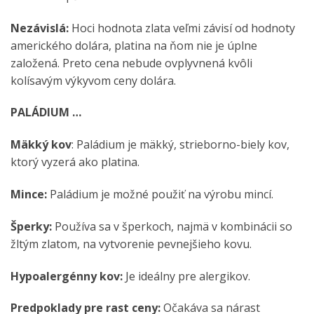
Nezávislá:
Hoci hodnota zlata veľmi závisí od hodnoty
amerického dolára, platina na ňom nie je úplne
založená. Preto cena nebude ovplyvnená kvôli
kolísavým výkyvom ceny dolára.
PALÁDIUM …
Mäkký kov
: Paládium je mäkký, strieborno-biely kov,
ktorý vyzerá ako platina.
Mince:
Paládium je možné použiť na výrobu mincí.
Šperky:
Používa sa v šperkoch, najmä v kombinácii so
žltým zlatom, na vytvorenie pevnejšieho kovu.
Hypoalergénny kov:
Je ideálny pre alergikov.
Predpoklady pre rast ceny:
Očakáva sa nárast