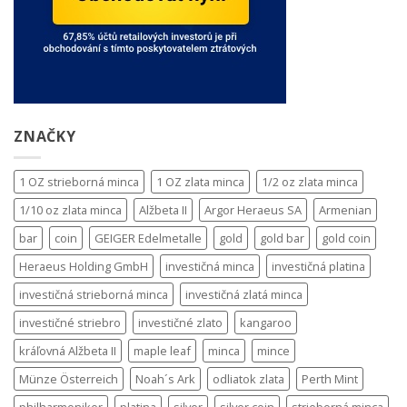
ZNAČKY
1 OZ strieborná minca
1 OZ zlata minca
1/2 oz zlata minca
1/10 oz zlata minca
Alžbeta II
Argor Heraeus SA
Armenian
bar
coin
GEIGER Edelmetalle
gold
gold bar
gold coin
Heraeus Holding GmbH
investičná minca
investičná platina
investičná strieborná minca
investičná zlatá minca
investičné striebro
investičné zlato
kangaroo
kráľovná Alžbeta II
maple leaf
minca
mince
Münze Österreich
Noah´s Ark
odliatok zlata
Perth Mint