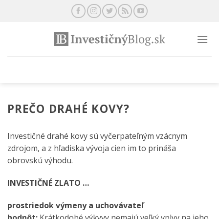
Preskočiť
na
obsah
PREČO DRAHÉ KOVY?
Investičné drahé kovy sú vyčerpateľným vzácnym
zdrojom, a z hľadiska vývoja cien im to prináša
obrovskú výhodu.
INVESTIČNÉ ZLATO …
prostriedok výmeny a uchovávateľ
hodnôt:
Krátkodobé výkyvy nemajú veľký vplyv na jeho