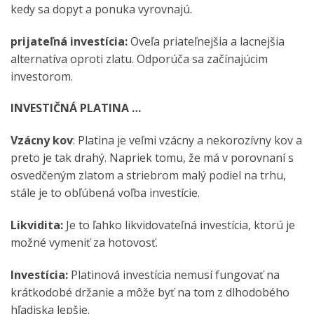
kedy sa dopyt a ponuka vyrovnajú.
prijateľná investícia:
Oveľa priateľnejšia a lacnejšia
alternatíva oproti zlatu. Odporúča sa začínajúcim
investorom.
INVESTIČNÁ PLATINA …
Vzácny kov
: Platina je veľmi vzácny a nekorozívny kov a
preto je tak drahý. Napriek tomu, že má v porovnaní s
osvedčeným zlatom a striebrom malý podiel na trhu,
stále je to obľúbená voľba investície.
Likvidita:
Je to ľahko likvidovateľná investícia, ktorú je
možné vymeniť za hotovosť.
Investícia:
Platinová investícia nemusí fungovať na
krátkodobé držanie a môže byť na tom z dlhodobého
hľadiska lepšie.