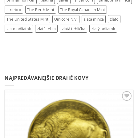
philharmoniker
platina
silver
silver coin
strieborná minca
striebro
The Perth Mint
The Royal Canadian Mint
The United States Mint
Umicore N.V.
zlata minca
zlato
zlato odliatok
zlatá tehla
zlatá tehlička
zlatý odliatok
NAJPREDÁVANEJŠIE DRAHÉ KOVY
Pridať k
obľúbeným