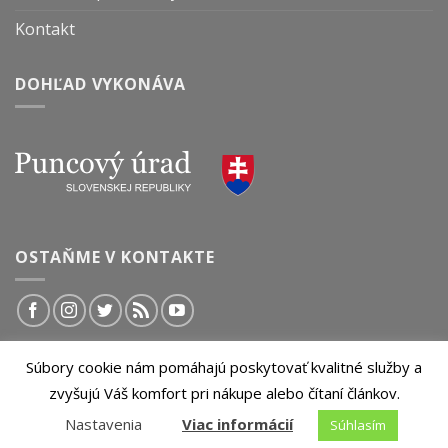
Kontakt
DOHĽAD VYKONÁVA
OSTAŇME V KONTAKTE
Súbory cookie nám pomáhajú poskytovať kvalitné služby a
© 2026 InvestičnýBlog.sk | Všetky práva vyhradené.
zvyšujú Váš komfort pri nákupe alebo čítaní článkov.
Akékoľvek kopírovanie obsahu tejto stránky je bez
Nastavenia
Viac informácií
Súhlasím
predchádzajúceho súhlasu zakázané.