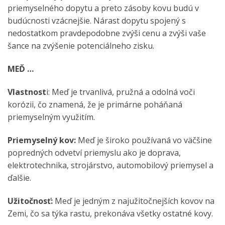
priemyselného dopytu a preto zásoby kovu budú v
budúcnosti vzácnejšie. Nárast dopytu spojený s
nedostatkom pravdepodobne zvýši cenu a zvýši vaše
šance na zvýšenie potenciálneho zisku.
MEĎ …
Vlastnost
i: Meď je trvanlivá, pružná a odolná voči
korózii, čo znamená, že je primárne poháňaná
priemyselným využitím.
Priemyselný kov:
Meď je široko používaná vo väčšine
popredných odvetví priemyslu ako je doprava,
elektrotechnika, strojárstvo, automobilový priemysel a
ďalšie.
Užitočnosť:
Meď je jedným z najužitočnejších kovov na
Zemi, čo sa týka rastu, prekonáva všetky ostatné kovy.