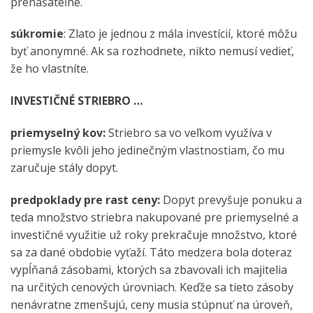
prenášateľné.
súkromie
: Zlato je jednou z mála investícií, ktoré môžu
byť anonymné. Ak sa rozhodnete, nikto nemusí vedieť,
že ho vlastníte.
INVESTIČNÉ STRIEBRO …
priemyselný kov:
Striebro sa vo veľkom využíva v
priemysle kvôli jeho jedinečným vlastnostiam, čo mu
zaručuje stály dopyt.
predpoklady pre rast ceny:
Dopyt prevyšuje ponuku a
teda množstvo striebra nakupované pre priemyselné a
investičné využitie už roky prekračuje množstvo, ktoré
sa za dané obdobie vyťaží. Táto medzera bola doteraz
vypĺňaná zásobami, ktorých sa zbavovali ich majitelia
na určitých cenových úrovniach. Keďže sa tieto zásoby
nenávratne zmenšujú, ceny musia stúpnuť na úroveň,