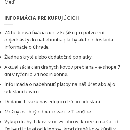
Meď
INFORMÁCIA PRE KUPUJÚCICH
24 hodinová fixácia cien v košíku pri potvrdení
objednávky do nabehnutia platby alebo odoslania
informácie o úhrade.
Žiadne skryté alebo dodatočné poplatky.
Aktualizácie cien drahých kovov prebieha v e-shope 7
dní v týždni a 24 hodín denne.
Informácia o nabehnutí platby na náš účet ako aj o
odoslaní tovaru.
Dodanie tovaru nasledujúci deň po odoslaní.
Možný osobný odber tovaru v Trenčíne.
Výkup drahých kovov od výrobcov, ktorý sú na
Good
Deliveri
liste aj od klientov, ktorí drahé kovy kúpili v