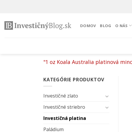
Preskočiť
na
obsah
DOMOV
BLOG
O NÁS
"1 oz Koala Australia platinová minc
KATEGÓRIE PRODUKTOV
Investičné zlato
Investičné striebro
Investičná platina
Paládium