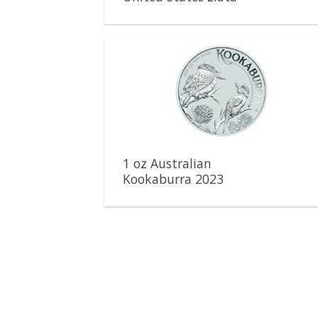
minca
Pridať k
obľúbeným
1 oz Australian
Kookaburra 2023
strieborná minca