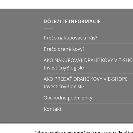
DÔLEŽITÉ INFORMÁCIE
Prečo nakupovať u nás?
Prečo drahé kovy?
AKO NAKUPOVAŤ DRAHÉ KOVY V E-SHO
InvestičnýBlog.sk?
AKO PREDAŤ DRAHÉ KOVY V E-SHOPE
InvestičnýBlog.sk?
Obchodné podmienky
Kontakt
© 2026 InvestičnýBlog.sk | Všetky práva vyhr
Súbory cookie nám pomáhajú poskytovať kvalitné 