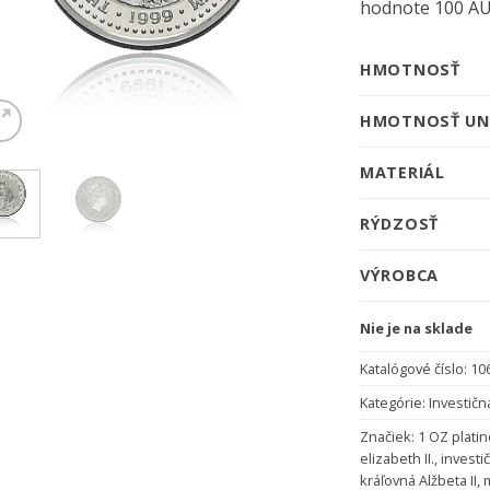
hodnote 100 AUD
HMOTNOSŤ
HMOTNOSŤ UN
MATERIÁL
RÝDZOSŤ
VÝROBCA
Nie je na sklade
Katalógové číslo:
10
Kategórie:
Investičn
Značiek:
1 OZ plati
elizabeth II.
,
investi
kráľovná Alžbeta II
,