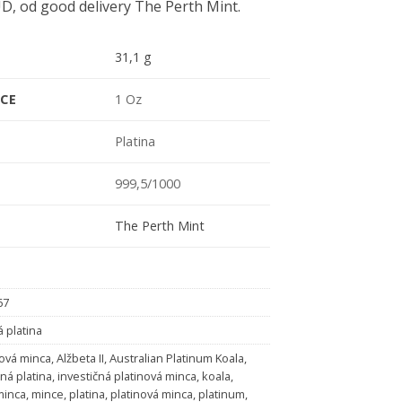
, od good delivery The Perth Mint.
31,1 g
CE
1 Oz
Platina
999,5/1000
The Perth Mint
67
á platina
nová minca
,
Alžbeta II
,
Australian Platinum Koala
,
čná platina
,
investičná platinová minca
,
koala
,
minca
,
mince
,
platina
,
platinová minca
,
platinum
,