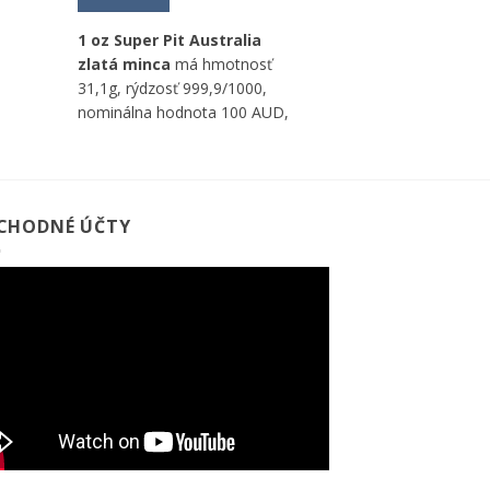
1 oz Super Pit Australia
zlatá minca
má hmotnosť
31,1g, rýdzosť 999,9/1000,
nominálna hodnota 100 AUD,
good delivery výrobca Perth
Mint (Austrália).
CHODNÉ ÚČTY