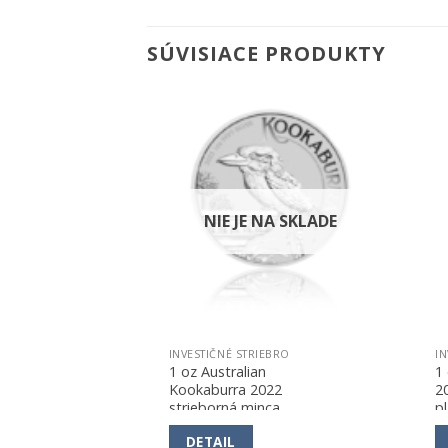
SÚVISIACE PRODUKTY
Pridať k
Pridať k
obľúbeným
obľúbeným
NIE JE NA SKLADE
EBRO
INVESTIČNÉ STRIEBRO
IN
Ark
1 oz Australian
1 
borná
Kookaburra 2022
2
strieborná minca
p
DETAIL