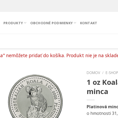
PRODUKTY
OBCHODNÉ PODMIENKY
KONTAKT
a" nemôžete pridať do košíka. Produkt nie je na sklade
DOMOV
/
E-SHO
1 oz Koal
Pridať k
minca
obľúbeným
Platinová minc
o hmotnosti 31,