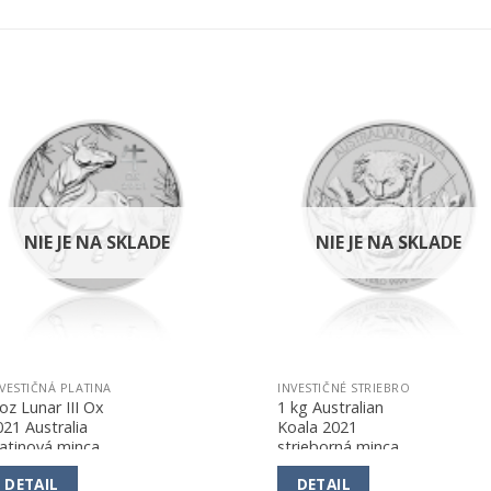
Pridať k
Pridať 
obľúbeným
obľúbe
NIE JE NA SKLADE
NIE JE NA SKLADE
VESTIČNÁ PLATINA
INVESTIČNÉ STRIEBRO
oz Lunar III Ox
1 kg Australian
021 Australia
Koala 2021
latinová minca
strieborná minca
DETAIL
DETAIL