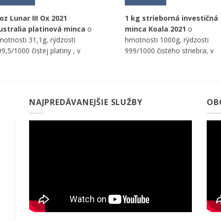
 oz Lunar III Ox 2021
1 kg strieborná investičná
ustralia platinová minca
o
minca Koala 2021
o
motnosti 31,1g, rýdzosti
hmotnosti 1000g, rýdzosti
9,5/1000 čistej platiny , v
999/1000 čistého striebra, v
ominálnej hodnote 100 AUD,
nominálnej hodnote 30 AUD,
he Perth Mint.
od Perth Mint (Austrália).
NAJPREDÁVANEJŠIE SLUŽBY
OB