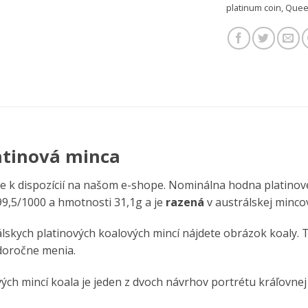
platinum coin
,
Queen
latinová minca
je k dispozícií na našom e-shope. Nominálna hodna platinove
999,5/1000 a hmotnosti 31,1g a je
razená
v austrálskej minco
álskych platinových koalových mincí nájdete obrázok koaly.
ždoročne menia.
ých mincí koala je jeden z dvoch návrhov portrétu kráľovnej A