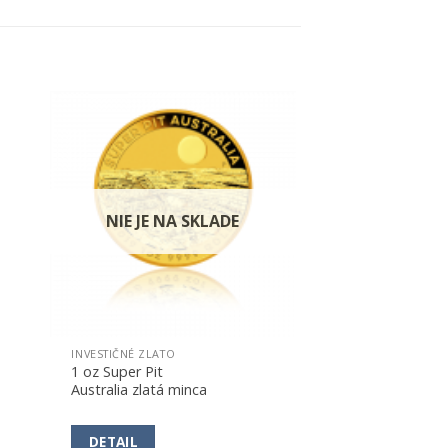
k
Pridať k
ným
obľúbeným
NIE JE NA SKLADE
INVESTIČNÉ ZLATO
1 oz Super Pit
Australia zlatá minca
DETAIL