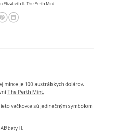
 Elizabeth II.
,
The Perth Mint
j mince je 100 austrálskych dolárov.
vni
The Perth Mint.
 Tieto vačkovce sú jedinečným symbolom
lžbety II.