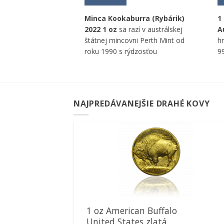
 Ark
Minca Kookaburra (Rybárik)
1
rieborná minca
2022 1 oz
sa razí v austrálskej
A
78g, rýdzosti
štátnej mincovni Perth Mint od
h
minálnej
roku 1990 s rýdzosťou
99
DRAM od
999/1000 a hmotnosťou 31,1g.
n
ky Arménskej
T
NAJPREDÁVANEJŠIE DRAHÉ KOVY
Pridať k
obľúbeným
1 oz American Buffalo
United States zlatá