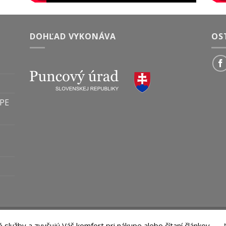
DOHĽAD VYKONÁVA
OS
PE
adené.
služby a zvyšujú Váš komfort pri nákupe alebo čítaní článkov.