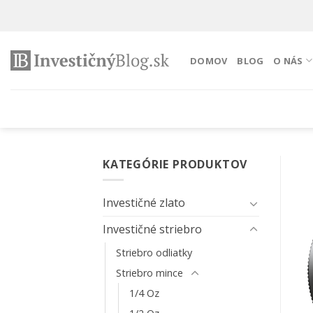
Preskočiť
na
obsah
DOMOV
BLOG
O NÁS
KATEGÓRIE PRODUKTOV
Investičné zlato
Investičné striebro
Striebro odliatky
Striebro mince
1/4 Oz