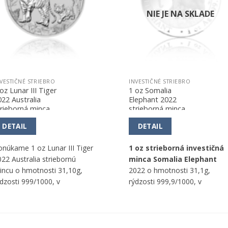
NIE JE NA SKLADE
VESTIČNÉ STRIEBRO
INVESTIČNÉ STRIEBRO
oz Lunar III Tiger
1 oz Somalia
022 Australia
Elephant 2022
trieborná minca
strieborná minca
DETAIL
DETAIL
onúkame 1 oz Lunar III Tiger
1 oz strieborná investičná
22 Australia striebornú
minca Somalia Elephant
incu o hmotnosti 31,10g,
2022 o hmotnosti 31,1g,
ýdzosti 999/1000, v
rýdzosti 999,9/1000, v
ominálnej hodnote 1 AUD,
nominálnej hodnote 100 SOS,
he Perth Mint, good delivery
od Geiger Edelmetalle AG.
ýrobca.