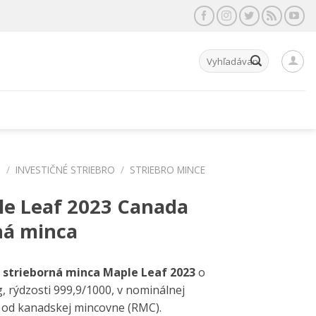
Hľadať:
P
/
INVESTIČNÉ STRIEBRO
/
STRIEBRO MINCE
le Leaf 2023 Canada
ná minca
á strieborná minca Maple Leaf 2023
o
, rýdzosti 999,9/1000, v nominálnej
 od kanadskej mincovne (RMC).