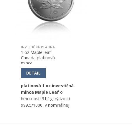
INVESTIČNÁ PLATINA
1 oz Maple leaf
Canada platinová
minca
DETAIL
platinová 1 oz investičná
minca Maple Leaf
o
hmotnosti 31,1g, rýdzosti
999,5/1000, v nominálnej
hodnote 50 CAD, od kanadskej
mincovne.