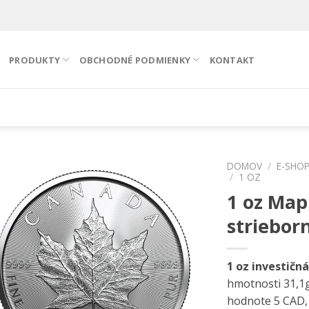
PRODUKTY
OBCHODNÉ PODMIENKY
KONTAKT
DOMOV
/
E-SHO
/
1 OZ
1 oz Map
Pridať k
obľúbeným
striebor
1 oz investičn
hmotnosti 31,1g
hodnote 5 CAD,