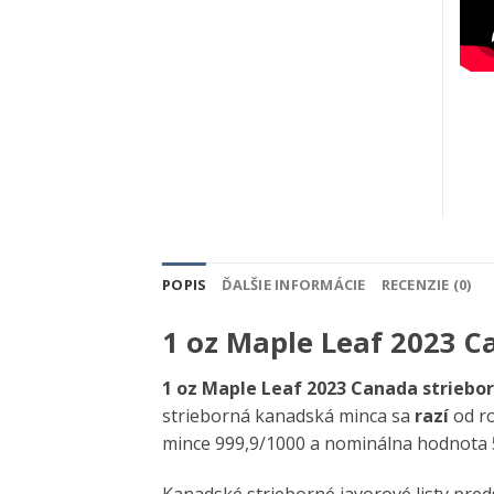
POPIS
ĎALŠIE INFORMÁCIE
RECENZIE (0)
1 oz Maple Leaf 2023 C
1 oz Maple Leaf 2023 Canada striebo
strieborná kanadská minca sa
razí
od ro
mince 999,9/1000 a nominálna hodnota 5
Kanadské strieborné javorové listy pre