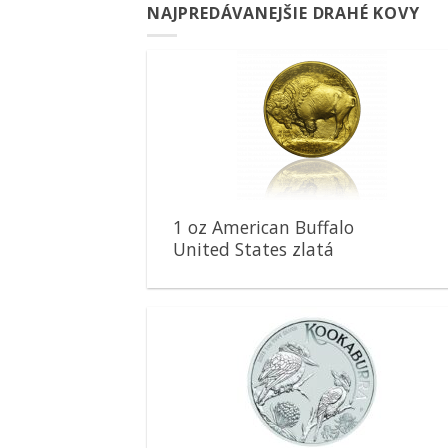
NAJPREDÁVANEJŠIE DRAHÉ KOVY
Pridať k
obľúbeným
1 oz American Buffalo
United States zlatá
minca
Pridať k
obľúbeným