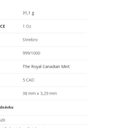
31,1 g
CE
1 Oz
Striebro
999/1000
The Royal Canadian Mint
5 CAD
38 mm x 3,29 mm
ednávku
520