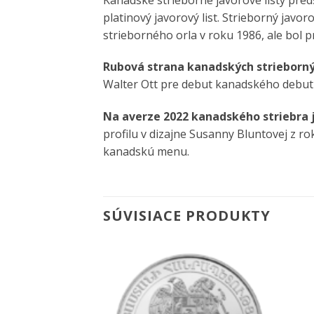
platinový javorový list. Strieborný ja
strieborného orla v roku 1986, ale bol 
Rubová strana kanadských strieborný
Walter Ott pre debut kanadského debut
Na averze 2022 kanadského striebra 
profilu v dizajne Susanny Bluntovej z 
kanadskú menu.
SÚVISIACE PRODUKTY
Pridať k
Pridať k
obľúbeným
obľúbeným