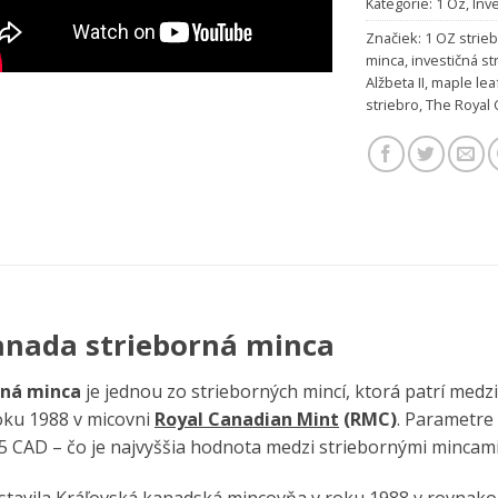
Kategórie:
1 Oz
,
Inv
Značiek:
1 OZ strie
minca
,
investičná s
Alžbeta II
,
maple lea
striebro
,
The Royal 
anada strieborná minca
rná minca
je jednou zo strieborných mincí, ktorá patrí medz
ku 1988 v micovni
Royal Canadian Mint
(RMC)
. Parametre
 CAD – čo je najvyššia hodnota medzi striebornými mincami
dstavila Kráľovská kanadská mincovňa v roku 1988 v rovnako