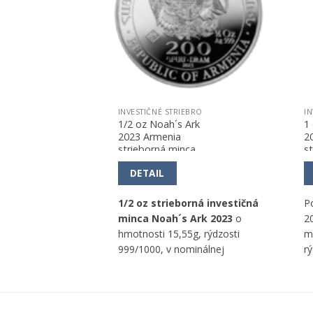
NA SKLADE
EBRO
INVESTIČNÉ STRIEBRO
IN
1/2 oz Noah´s Ark
1 
2023 Armenia
2
ca
strieborná minca
s
DETAIL
ná investičná
1/2 oz strieborná investičná
P
a Elephant
o
minca Noah´s Ark 2023
o
20
g, rýdzosti
hmotnosti 15,55g, rýdzosti
m
nominálnej
999/1000, v nominálnej
r
OS, od Geiger
hodnote 200 DRAM, od
n
.
Centrálnej banky Arménskej
T
republiky.
v