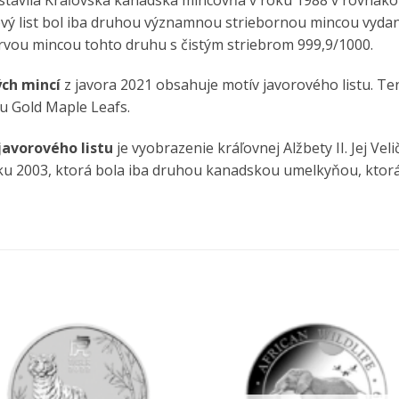
vorový list bol iba druhou významnou striebornou mincou vy
prvou mincou tohto druhu s čistým striebrom 999,9/1000.
ch mincí
z javora 2021 obsahuje motív javorového listu. Ten
u Gold Maple Leafs.
javorového listu
je vyobrazenie kráľovnej Alžbety II. Jej Ve
roku 2003, ktorá bola iba druhou kanadskou umelkyňou, ktor
Pridať k
Pridať 
obľúbeným
obľúbe