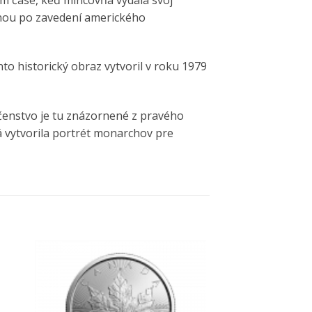
danou po zavedení amerického
to historický obraz vytvoril v roku 1979
ličenstvo je tu znázornené z pravého
á vytvorila portrét monarchov pre
k
Pridať k
ným
obľúbeným