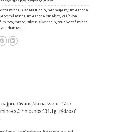
estičné striebro
,
Striebro mince
borná minca
,
Alžbeta II
,
coin
,
her majesty
,
investičná
trieborná minca
,
investičné striebro
,
kráľovná
f
,
minca
,
mince
,
silver
,
silver coin
,
strieborná minca
,
Canadian Mint
i najpredávanejšia na svete. Táto
 mince sú: hmotnosť 31,1g, rýdzosť
.
m čase, keď mincovňa vydala svoj