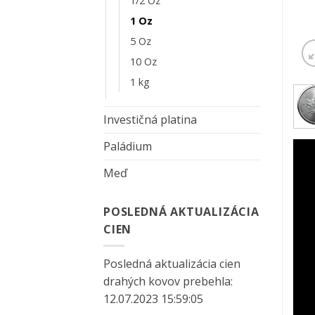
1/2 Oz
1 Oz
5 Oz
10 Oz
1 kg
Investičná platina
Paládium
Meď
POSLEDNÁ AKTUALIZÁCIA
CIEN
Posledná aktualizácia cien
drahých kovov prebehla:
12.07.2023 15:59:05