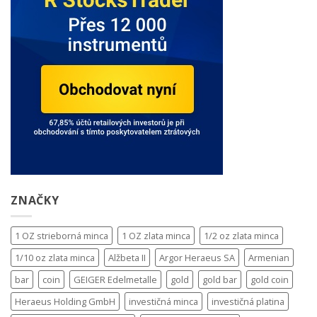
ZNAČKY
1 OZ strieborná minca
1 OZ zlata minca
1/2 oz zlata minca
1/10 oz zlata minca
Alžbeta II
Argor Heraeus SA
Armenian
bar
coin
GEIGER Edelmetalle
gold
gold bar
gold coin
Heraeus Holding GmbH
investičná minca
investičná platina