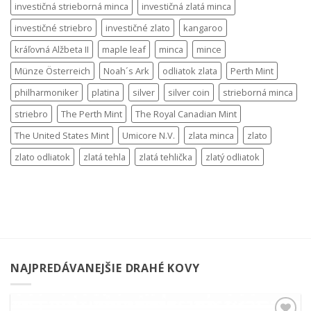
investičná strieborná minca
investičná zlatá minca
investičné striebro
investičné zlato
kangaroo
kráľovná Alžbeta II
maple leaf
minca
mince
Münze Österreich
Noah´s Ark
odliatok zlata
Perth Mint
philharmoniker
platina
silver
silver coin
strieborná minca
striebro
The Perth Mint
The Royal Canadian Mint
The United States Mint
Umicore N.V.
zlata minca
zlato
zlato odliatok
zlatá tehla
zlatá tehlička
zlatý odliatok
NAJPREDÁVANEJŠIE DRAHÉ KOVY