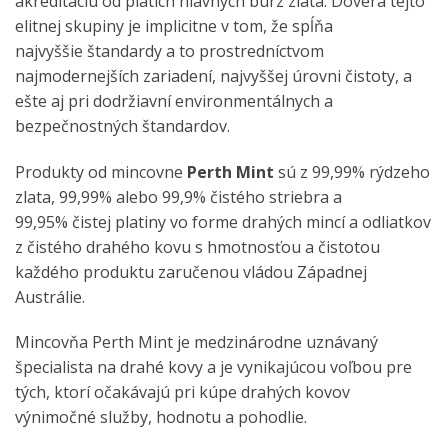
akreditáciu od piatich hlavných búrz zlata. Dôvera tejto
elitnej skupiny je implicitne v tom, že spĺňa
najvyššie štandardy a to prostredníctvom
najmodernejších zariadení, najvyššej úrovni čistoty, a
ešte aj pri dodržiavní environmentálnych a
bezpečnostných štandardov.
Produkty od mincovne
Perth Mint
sú z 99,99% rýdzeho
zlata, 99,99% alebo 99,9% čistého striebra a
99,95% čistej platiny vo forme drahých mincí a odliatkov
z čistého drahého kovu s hmotnosťou a čistotou
každého produktu zaručenou vládou Západnej
Austrálie.
Mincovňa Perth Mint je medzinárodne uznávaný
špecialista na drahé kovy a je vynikajúcou voľbou pre
tých, ktorí očakávajú pri kúpe drahých kovov
výnimočné služby, hodnotu a pohodlie.