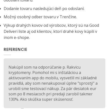
odoslaní tovaru.
Dodanie tovaru nasledujúci deň po odoslaní.
Možný osobný odber tovaru v Trenčíne.
Výkup drahých kovov od výrobcov, ktorý sú na
Good
Deliveri
liste aj od klientov, ktorí drahé kovy kúpili v
inom e-shope.
REFERENCIE
Nakúpil som na odporúčanie p. Rakvicu
kryptomeny. Pomohol mi s inštaláciou a
aktivovaním app do mobilu, vysvetlil mi základné
pravidlá, aby som nenakupoval úplne "sprostý" a
urobili sme testovací nákup. Za pár desiatok eur
som po 8 mesiacoch pri predaji zarobil takmer
130%. Ako skúška super skúsenosť.