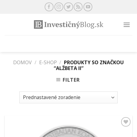
Preskočiť
na
obsah
DOMOV
/
E-SHOP
/
PRODUKTY SO ZNAČKOU
“ALŽBETA II”
FILTER
Pridať k
obľúbeným