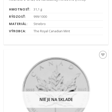
HMOTNOSŤ:
31,1 g
RÝDZOSŤ:
999/1000
MATERIÁL:
Striebro
VÝROBCA:
The Royal Canadian Mint
Pridať k
obľúbeným
NIE JE NA SKLADE