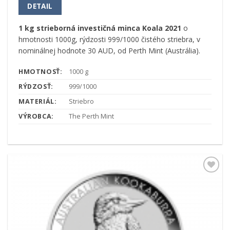
DETAIL
1 kg strieborná investičná minca Koala 2021
o
hmotnosti 1000g, rýdzosti 999/1000 čistého striebra, v
nominálnej hodnote 30 AUD, od Perth Mint (Austrália).
HMOTNOSŤ:
1000 g
RÝDZOSŤ:
999/1000
MATERIÁL:
Striebro
VÝROBCA:
The Perth Mint
Pridať k
obľúbeným