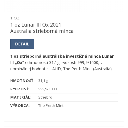
1 OZ
1 oz Lunar III Ox 2021
Australia strieborná minca
DETAIL
1 oz strieborná austrálska investičná minca Lunar
III „Ox“
o hmotnosti 31,1g, rýdzosti 999,9/1000, v
nominálnej hodnote 1 AUD, The Perth Mint (Australia).
HMOTNOSŤ:
31,1 g
RÝDZOSŤ:
999,9/1000
MATERIÁL:
Striebro
VÝROBCA:
The Perth Mint