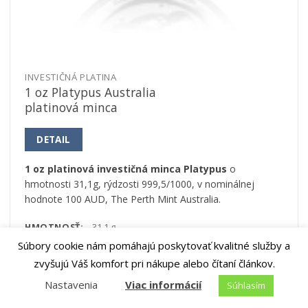
INVESTIČNÁ PLATINA
1 oz Platypus Australia
platinová minca
DETAIL
1 oz platinová investičná minca Platypus
o
hmotnosti 31,1g, rýdzosti 999,5/1000, v nominálnej
hodnote 100 AUD, The Perth Mint Australia.
HMOTNOSŤ:
31,1 g
Súbory cookie nám pomáhajú poskytovať kvalitné služby a
RÝDZOSŤ:
999,5/1000
zvyšujú Váš komfort pri nákupe alebo čítaní článkov.
MATERIÁL:
Platina
Nastavenia
Viac informácií
Súhlasím
VÝROBCA:
The Perth Mint