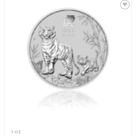
Pridať k
obľúbeným
1 OZ