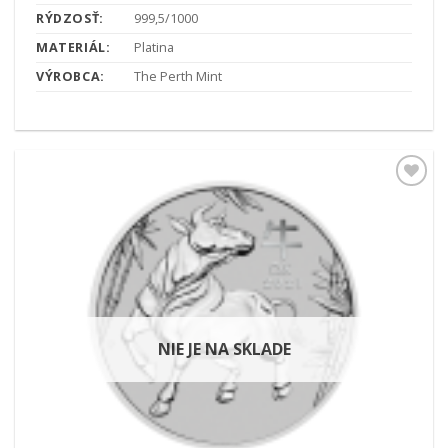
RÝDZOSŤ:
999,5/1000
MATERIÁL:
Platina
VÝROBCA:
The Perth Mint
Pridať k
obľúbeným
NIE JE NA SKLADE