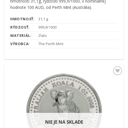
hmotnosti 31,1g, rýdzosti 999,9/1000, v nominálnej
hodnote 100 AUD, od Perth Mint (Austrália).
HMOTNOSŤ:
31,1 g
RÝDZOSŤ:
999,9/1000
MATERIÁL:
Zlato
VÝROBCA:
The Perth Mint
Pridať k
obľúbeným
NIE JE NA SKLADE