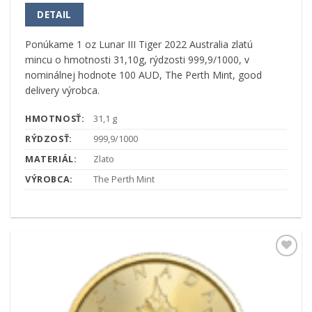
DETAIL
Ponúkame 1 oz Lunar III Tiger 2022 Australia zlatú
mincu o hmotnosti 31,10g, rýdzosti 999,9/1000, v
nominálnej hodnote 100 AUD, The Perth Mint, good
delivery výrobca.
HMOTNOSŤ:
31,1 g
RÝDZOSŤ:
999,9/1000
MATERIÁL:
Zlato
VÝROBCA:
The Perth Mint
Pridať k
obľúbeným