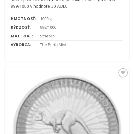
999/1000 v hodnote 30 AUD.
HMOTNOSŤ:
1000 g
RÝDZOSŤ:
999/1000
MATERIÁL:
Striebro
VÝROBCA:
The Perth Mint
Pridať k
obľúbeným