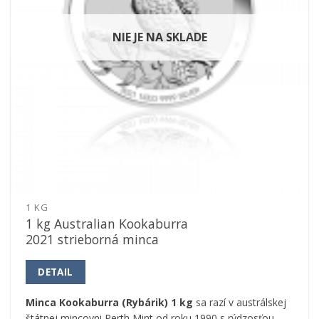
NIE JE NA SKLADE
1 KG
1 kg Australian Kookaburra
2021 strieborná minca
DETAIL
Minca Kookaburra (Rybárik) 1 kg
sa razí v austrálskej
štátnej mincovni Perth Mint od roku 1990 s rýdzosťou