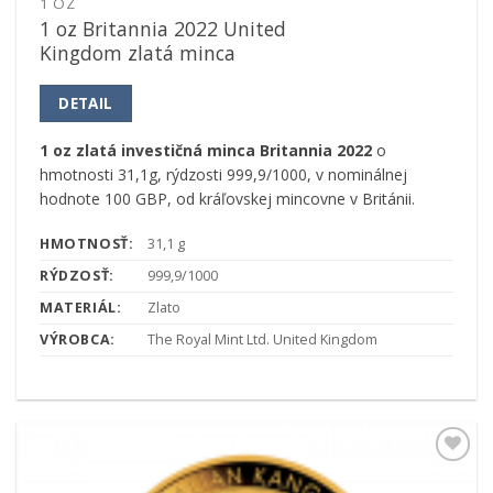
1 OZ
1 oz Britannia 2022 United
Kingdom zlatá minca
DETAIL
1 oz zlatá investičná minca Britannia 2022
o
hmotnosti 31,1g, rýdzosti 999,9/1000, v nominálnej
hodnote 100 GBP, od kráľovskej mincovne v Británii.
HMOTNOSŤ:
31,1 g
RÝDZOSŤ:
999,9/1000
MATERIÁL:
Zlato
VÝROBCA:
The Royal Mint Ltd. United Kingdom
Pridať k
obľúbeným