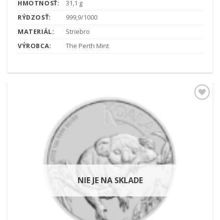
HMOTNOSŤ:
31,1 g
RÝDZOSŤ:
999,9/1000
MATERIÁL:
Striebro
VÝROBCA:
The Perth Mint
Pridať k
obľúbeným
NIE JE NA SKLADE