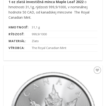
1 oz zlatá investičná minca Maple Leaf 2022
o
hmotnosti 31,1g, rýdzosti 999,9/1000, v nominálnej
hodnote 50 CAD, od kanadskej mincovne The Royal
Canadian Mint.
HMOTNOSŤ:
31,1 g
RÝDZOSŤ:
999,9/1000
MATERIÁL:
Zlato
VÝROBCA:
The Royal Canadian Mint
Pridať k
obľúbeným