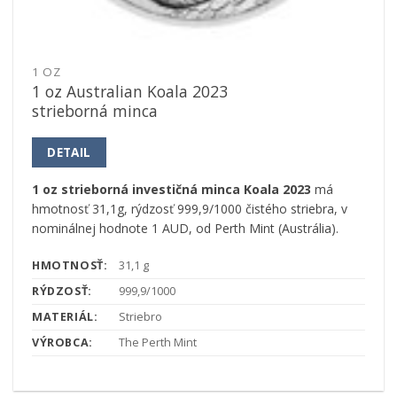
1 OZ
1 oz Australian Koala 2023
strieborná minca
DETAIL
1 oz strieborná investičná minca Koala 2023
má
hmotnosť 31,1g, rýdzosť 999,9/1000 čistého striebra, v
nominálnej hodnote 1 AUD, od Perth Mint (Austrália).
HMOTNOSŤ:
31,1 g
RÝDZOSŤ:
999,9/1000
MATERIÁL:
Striebro
VÝROBCA:
The Perth Mint