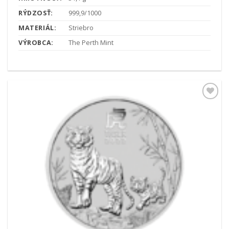
RÝDZOSŤ:
999,9/1000
MATERIÁL:
Striebro
VÝROBCA:
The Perth Mint
Pridať k
obľúbeným