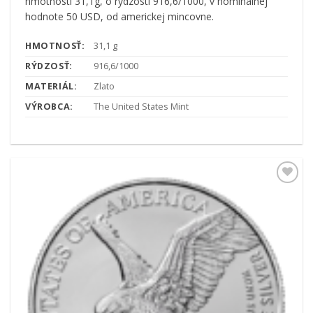
hmotnosti 31,1g, o rýdzosti 916,6/1000, v nominálnej
hodnote 50 USD, od americkej mincovne.
HMOTNOSŤ:
31,1 g
RÝDZOSŤ:
916,6/1000
MATERIÁL:
Zlato
VÝROBCA:
The United States Mint
Pridať k
obľúbeným