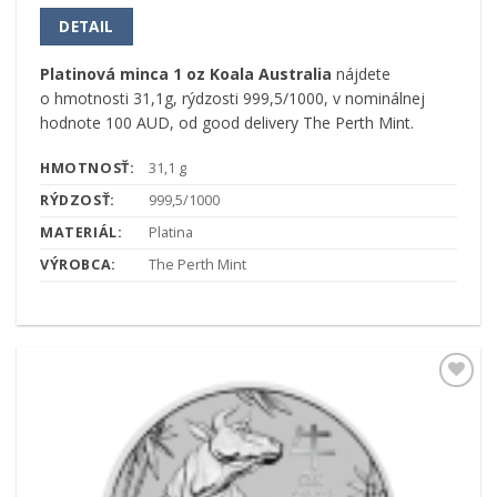
DETAIL
Platinová minca 1 oz Koala Australia
nájdete
o hmotnosti 31,1g, rýdzosti 999,5/1000, v nominálnej
hodnote 100 AUD, od good delivery The Perth Mint.
HMOTNOSŤ:
31,1 g
RÝDZOSŤ:
999,5/1000
MATERIÁL:
Platina
VÝROBCA:
The Perth Mint
Pridať k
obľúbeným