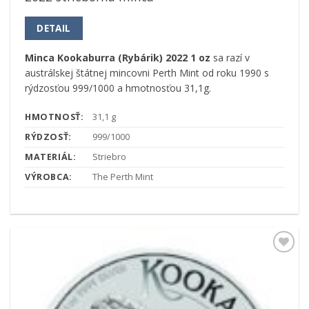
DETAIL
Minca Kookaburra (Rybárik) 2022 1 oz
sa razí v
austrálskej štátnej mincovni Perth Mint od roku 1990 s
rýdzosťou 999/1000 a hmotnosťou 31,1g.
HMOTNOSŤ:
31,1 g
RÝDZOSŤ:
999/1000
MATERIÁL:
Striebro
VÝROBCA:
The Perth Mint
Pridať k
obľúbeným