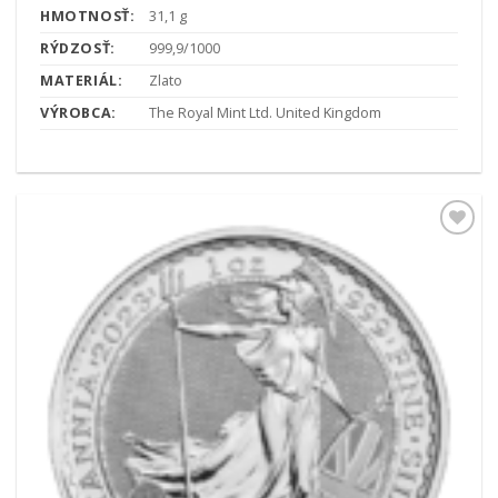
HMOTNOSŤ:
31,1 g
RÝDZOSŤ:
999,9/1000
MATERIÁL:
Zlato
VÝROBCA:
The Royal Mint Ltd. United Kingdom
Pridať k
obľúbeným