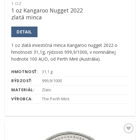
1 OZ
1 oz Kangaroo Nugget 2022
zlatá minca
DETAIL
1 oz zlatá investičná minca Kangaroo nugget 2022 o
hmotnosti 31,1g, rýdzosti 999,9/1000, v nominálnej
hodnote 100 AUD, od Perth Mint (Austrália).
HMOTNOSŤ:
31,1 g
RÝDZOSŤ:
999,9/1000
MATERIÁL:
Zlato
VÝROBCA:
The Perth Mint
Pridať k