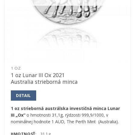
1 OZ
1 oz Lunar III Ox 2021
Australia strieborná minca
DETAIL
1 oz strieborná austrálska investičná minca Lunar
III „Ox“
o hmotnosti 31,1g, rýdzosti 999,9/1000, v
nominálnej hodnote 1 AUD, The Perth Mint (Australia).
HMOTNOSŤ:
31,1 g