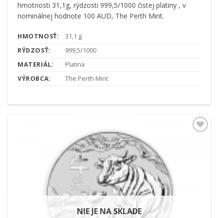
hmotnosti 31,1g, rýdzosti 999,5/1000 čistej platiny , v
nominálnej hodnote 100 AUD, The Perth Mint.
HMOTNOSŤ:
31,1 g
RÝDZOSŤ:
999,5/1000
MATERIÁL:
Platina
VÝROBCA:
The Perth Mint
Pridať k
obľúbeným
NIE JE NA SKLADE