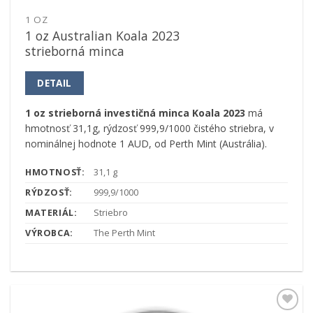
1 OZ
1 oz Australian Koala 2023
strieborná minca
DETAIL
1 oz strieborná investičná minca Koala 2023
má
hmotnosť 31,1g, rýdzosť 999,9/1000 čistého striebra, v
nominálnej hodnote 1 AUD, od Perth Mint (Austrália).
HMOTNOSŤ:
31,1 g
RÝDZOSŤ:
999,9/1000
MATERIÁL:
Striebro
VÝROBCA:
The Perth Mint