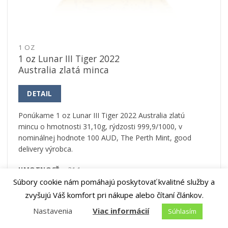
1 OZ
1 oz Lunar III Tiger 2022
Australia zlatá minca
DETAIL
Ponúkame 1 oz Lunar III Tiger 2022 Australia zlatú
mincu o hmotnosti 31,10g, rýdzosti 999,9/1000, v
nominálnej hodnote 100 AUD, The Perth Mint, good
delivery výrobca.
HMOTNOSŤ:
31,1 g
Súbory cookie nám pomáhajú poskytovať kvalitné služby a
RÝDZOSŤ:
999,9/1000
zvyšujú Váš komfort pri nákupe alebo čítaní článkov.
MATERIÁL:
Zlato
Nastavenia
Viac informácií
Súhlasím
VÝROBCA:
The Perth Mint