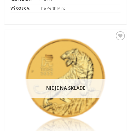
VÝROBCA:
The Perth Mint
Pridať k
obľúbeným
NIE JE NA SKLADE