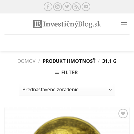
Preskočiť
na
obsah
DOMOV
/
PRODUKT HMOTNOSŤ
/
31,1 G
FILTER
Pridať k
obľúbeným