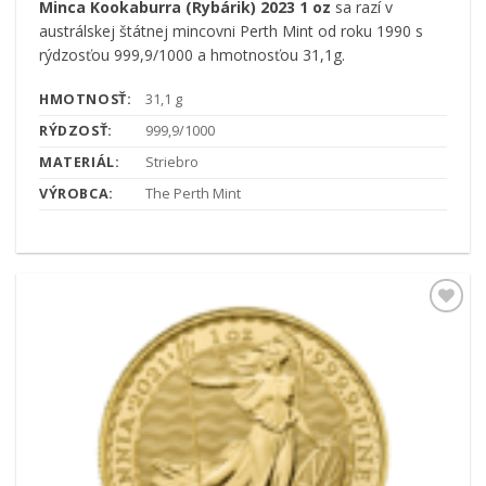
Minca Kookaburra (Rybárik) 2023 1 oz
sa razí v
austrálskej štátnej mincovni Perth Mint od roku 1990 s
rýdzosťou 999,9/1000 a hmotnosťou 31,1g.
HMOTNOSŤ:
31,1 g
RÝDZOSŤ:
999,9/1000
MATERIÁL:
Striebro
VÝROBCA:
The Perth Mint
Pridať k
obľúbeným