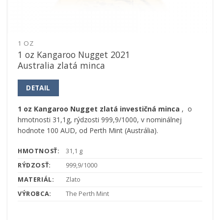
1 OZ
1 oz Kangaroo Nugget 2021
Australia zlatá minca
DETAIL
1 oz Kangaroo Nugget zlatá investičná minca
, o
hmotnosti 31,1g, rýdzosti 999,9/1000, v nominálnej
hodnote 100 AUD, od Perth Mint (Austrália).
HMOTNOSŤ:
31,1 g
RÝDZOSŤ:
999,9/1000
MATERIÁL:
Zlato
VÝROBCA:
The Perth Mint