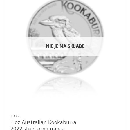
Pridať k
obľúbeným
NIE JE NA SKLADE
1 OZ
1 oz Australian Kookaburra
2022 strieborná minca