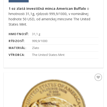
1 oz zlatá investičná minca American Buffalo
o
hmotnosti 31,1g, rýdzosti 999,9/1000, v nominálnej
hodnote 50 USD, od americkej mincovne The United
States Mint.
HMOTNOSŤ:
31,1 g
RÝDZOSŤ:
999,9/1000
MATERIÁL:
Zlato
VÝROBCA:
The United States Mint
Pridať k
obľúbeným