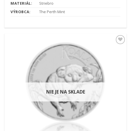
MATERIÁL:
Striebro
VÝROBCA:
The Perth Mint
Pridať k
obľúbeným
NIE JE NA SKLADE