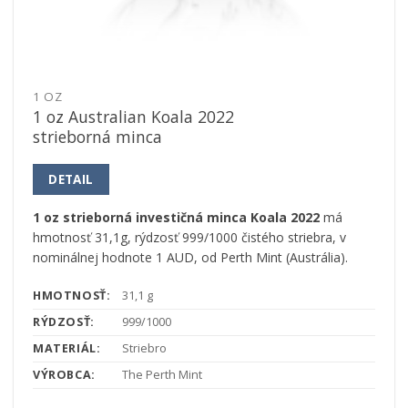
1 OZ
1 oz Australian Koala 2022
strieborná minca
DETAIL
1 oz strieborná investičná minca Koala 2022
má
hmotnosť 31,1g, rýdzosť 999/1000 čistého striebra, v
nominálnej hodnote 1 AUD, od Perth Mint (Austrália).
HMOTNOSŤ:
31,1 g
RÝDZOSŤ:
999/1000
MATERIÁL:
Striebro
VÝROBCA:
The Perth Mint