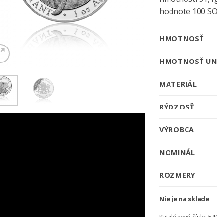
hodnote 100 SOS
HMOTNOSŤ
HMOTNOSŤ UN
MATERIÁL
RÝDZOSŤ
VÝROBCA
NOMINÁL
ROZMERY
Nie je na sklade
Katalógové číslo:
54