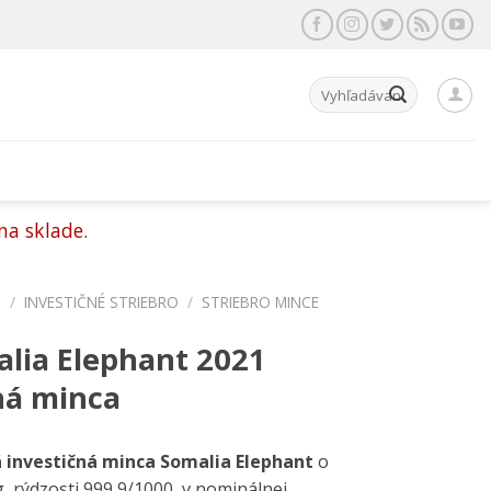
Hľadať:
na sklade.
P
/
INVESTIČNÉ STRIEBRO
/
STRIEBRO MINCE
alia Elephant 2021
ná minca
á investičná minca Somalia Elephant
o
, rýdzosti 999,9/1000, v nominálnej