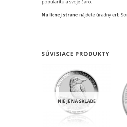
popularitu a svoje čaro.
Na lícnej strane
nájdete úradný erb Som
SÚVISIACE PRODUKTY
Pridať k
Pridať k
obľúbeným
obľúbeným
NIE JE NA SKLADE