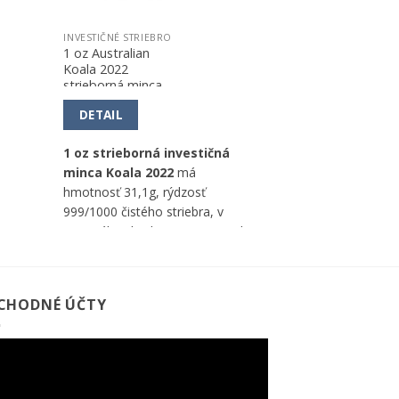
INVESTIČNÉ STRIEBRO
1 oz Australian
Koala 2022
strieborná minca
DETAIL
1 oz strieborná investičná
minca Koala 2022
má
hmotnosť 31,1g, rýdzosť
999/1000 čistého striebra, v
nominálnej hodnote 1 AUD, od
Perth Mint (Austrália).
CHODNÉ ÚČTY