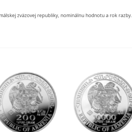
álskej zväzovej republiky, nominálnu hodnotu a rok razby.
Pridať k
Pridať 
obľúbeným
obľúbe