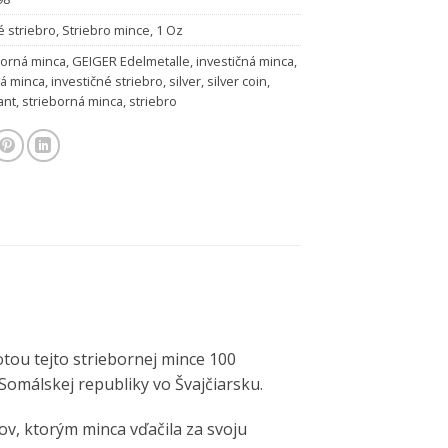
é striebro
,
Striebro mince
,
1 Oz
borná minca
,
GEIGER Edelmetalle
,
investičná minca
,
ná minca
,
investičné striebro
,
silver
,
silver coin
,
ant
,
strieborná minca
,
striebro
tou tejto striebornej mince 100
Somálskej republiky vo Švajčiarsku.
v, ktorým minca vďačila za svoju