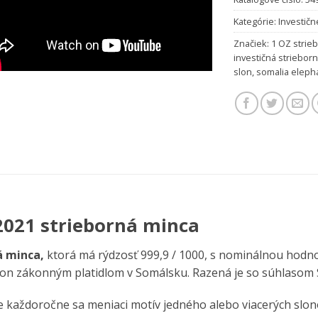
Kategórie:
Investičn
Značiek:
1 OZ strie
investičná striebor
slon
,
somalia eleph
2021 strieborná minca
á minca,
ktorá má rýdzosť 999,9 / 1000, s nominálnou hodno
slon zákonným platidlom v Somálsku. Razená je so súhlasom 
 každoročne sa meniaci motív jedného alebo viacerých slono