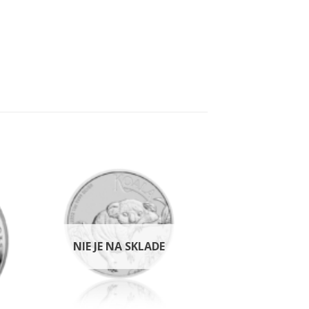
k
Pridať k
ným
obľúbeným
NIE JE NA SKLADE