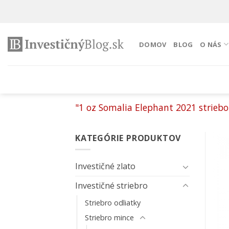
Preskočiť
na
obsah
DOMOV
BLOG
O NÁS
"1 oz Somalia Elephant 2021 striebo
KATEGÓRIE PRODUKTOV
Investičné zlato
Investičné striebro
Striebro odliatky
Striebro mince