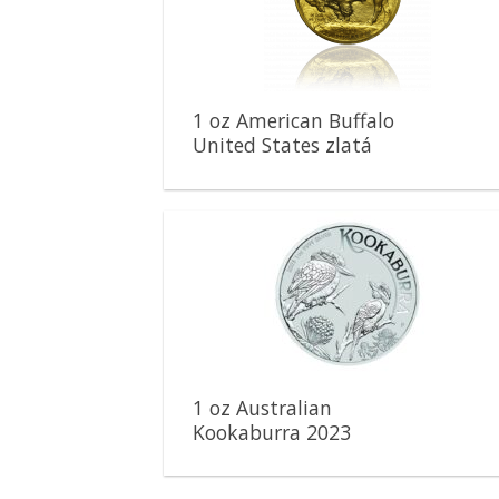
obľúbeným
1 oz American Buffalo
United States zlatá
minca
Pridať k
obľúbeným
1 oz Australian
Kookaburra 2023
strieborná minca