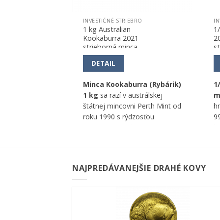
EBRO
INVESTIČNÉ STRIEBRO
IN
k
1 kg Australian
1
re
Kookaburra 2021
2
strieborná minca
s
DETAIL
kg investičný
Minca Kookaburra (Rybárik)
1
tnosti 1000 g,
1 kg
sa razí v austrálskej
m
1000 od Good
štátnej mincovni Perth Mint od
h
cu Umicore N.V.
roku 1990 s rýdzosťou
9
999/1000 v hodnote 30 AUD.
h
C
re
NAJPREDÁVANEJŠIE DRAHÉ KOVY
Pridať k