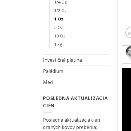
1/4 Oz
1/2 Oz
1 Oz
5 Oz
10 Oz
1 kg
Investičná platina
Paládium
Meď
POSLEDNÁ AKTUALIZÁCIA
CIEN
Posledná aktualizácia cien
drahých kovov prebehla: