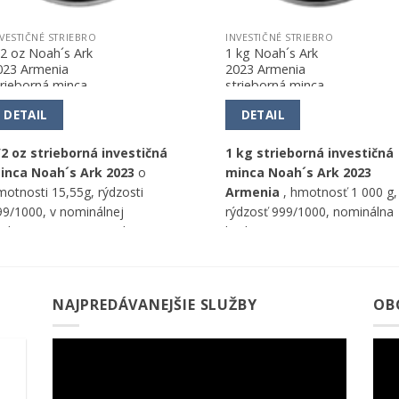
VESTIČNÉ STRIEBRO
INVESTIČNÉ STRIEBRO
/2 oz Noah´s Ark
1 kg Noah´s Ark
023 Armenia
2023 Armenia
trieborná minca
strieborná minca
DETAIL
DETAIL
/2 oz strieborná investičná
1 kg strieborná investičná
inca Noah´s Ark 2023
o
minca Noah´s Ark 2023
motnosti 15,55g, rýdzosti
Armenia
, hmotnosť 1 000 g,
99/1000, v nominálnej
rýdzosť 999/1000, nominálna
odnote 200 DRAM, od
hodnota 10 000 DRAM,
entrálnej banky Arménskej
Centrálna banka Arménsko,
publiky.
raziareň GEIGER Edelmetalle
AG.
NAJPREDÁVANEJŠIE SLUŽBY
OB