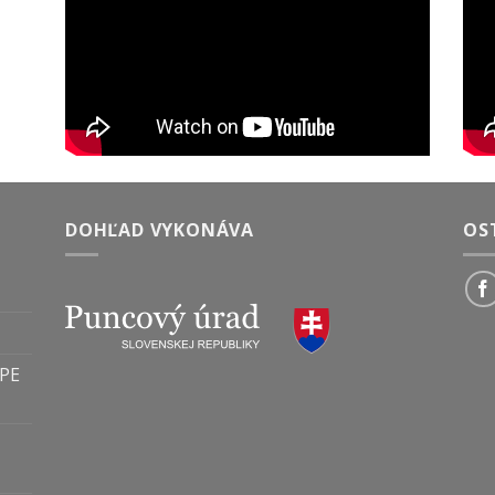
DOHĽAD VYKONÁVA
OS
PE