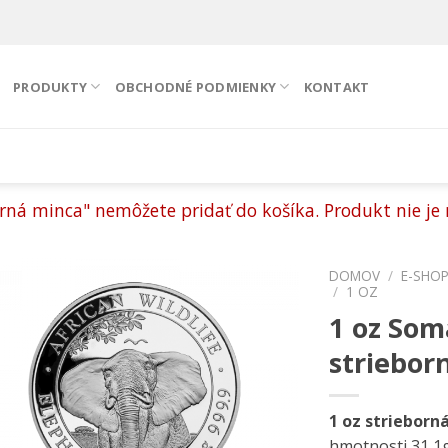
PRODUKTY
OBCHODNÉ PODMIENKY
KONTAKT
rná minca" nemôžete pridať do košíka. Produkt nie je 
DOMOV
/
E-SHO
/
1 OZ
1 oz Som
Pridať k
obľúbeným
striebor
1 oz strieborn
hmotnosti 31,1g