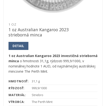
1 OZ
1 oz Australian Kangaroo 2023
strieborná minca
DETAIL
1 oz Australian Kangaroo 2023 investičná strieborná
minca
o hmotnosti 31,1g, rýdzosti 999,9/1000, v
nominálnej hodnote 1 AUD, od najznámejšej austrálskej
mincovne The Perth Mint.
HMOTNOSŤ:
31,1 g
RÝDZOSŤ:
999,9/1000
MATERIÁL:
Striebro
VÝROBCA:
The Perth Mint