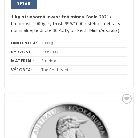
DETAIL
1 kg strieborná investičná minca Koala 2021
o
hmotnosti 1000g, rýdzosti 999/1000 čistého striebra, v
nominálnej hodnote 30 AUD, od Perth Mint (Austrália).
HMOTNOSŤ:
1000 g
RÝDZOSŤ:
999/1000
MATERIÁL:
Striebro
VÝROBCA:
The Perth Mint
Pridať k
obľúbeným