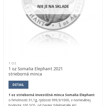
NIE JE NA SKLADE
1 OZ
1 oz Somalia Elephant 2021
strieborná minca
DETAIL
1 oz strieborná investičná minca Somalia Elephant
o hmotnosti 31,1g, rýdzosti 999,9/1000, v nominálnej
hodnote 100 SOS, od Geiger Edelmetalle AG.