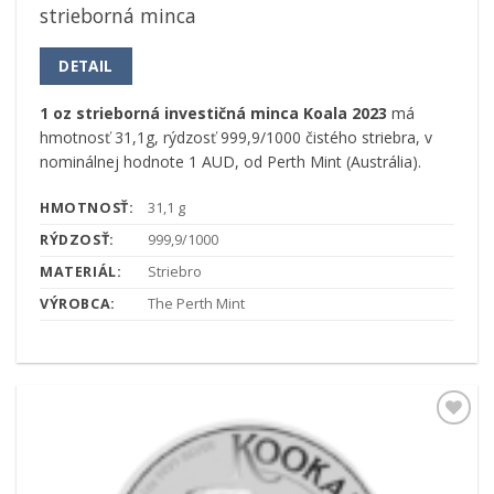
strieborná minca
DETAIL
1 oz strieborná investičná minca Koala 2023
má
hmotnosť 31,1g, rýdzosť 999,9/1000 čistého striebra, v
nominálnej hodnote 1 AUD, od Perth Mint (Austrália).
HMOTNOSŤ:
31,1 g
RÝDZOSŤ:
999,9/1000
MATERIÁL:
Striebro
VÝROBCA:
The Perth Mint
Pridať k
obľúbeným