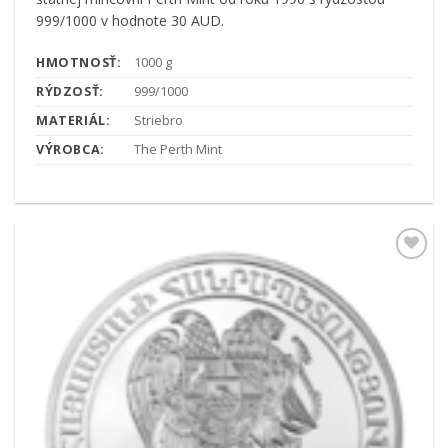
999/1000 v hodnote 30 AUD.
HMOTNOSŤ:
1000 g
RÝDZOSŤ:
999/1000
MATERIÁL:
Striebro
VÝROBCA:
The Perth Mint
Pridať k
obľúbeným