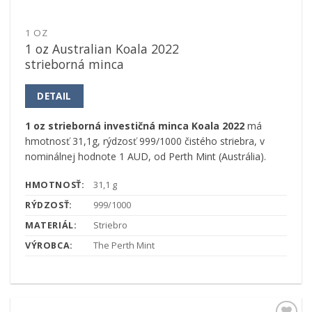
1 OZ
1 oz Australian Koala 2022
strieborná minca
DETAIL
1 oz strieborná investičná minca Koala 2022
má
hmotnosť 31,1g, rýdzosť 999/1000 čistého striebra, v
nominálnej hodnote 1 AUD, od Perth Mint (Austrália).
HMOTNOSŤ:
31,1 g
RÝDZOSŤ:
999/1000
MATERIÁL:
Striebro
VÝROBCA:
The Perth Mint