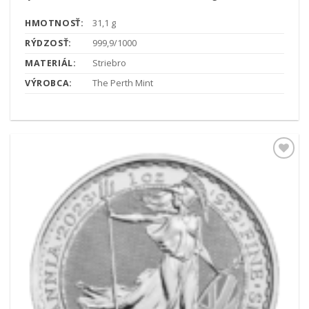
HMOTNOSŤ:
31,1 g
RÝDZOSŤ:
999,9/1000
MATERIÁL:
Striebro
VÝROBCA:
The Perth Mint
Pridať k
obľúbeným