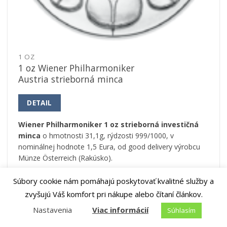
1 OZ
1 oz Wiener Philharmoniker
Austria strieborná minca
DETAIL
Wiener Philharmoniker 1 oz strieborná investičná
minca
o hmotnosti 31,1g, rýdzosti 999/1000, v
nominálnej hodnote 1,5 Eura, od good delivery výrobcu
Münze Österreich (Rakúsko).
HMOTNOSŤ:
31,1 g
Súbory cookie nám pomáhajú poskytovať kvalitné služby a
zvyšujú Váš komfort pri nákupe alebo čítaní článkov.
RÝDZOSŤ:
999/1000
MATERIÁL:
Striebro
Nastavenia
Viac informácií
Súhlasím
VÝROBCA:
Heraeus Holding GmbH, Münze Österreich AG