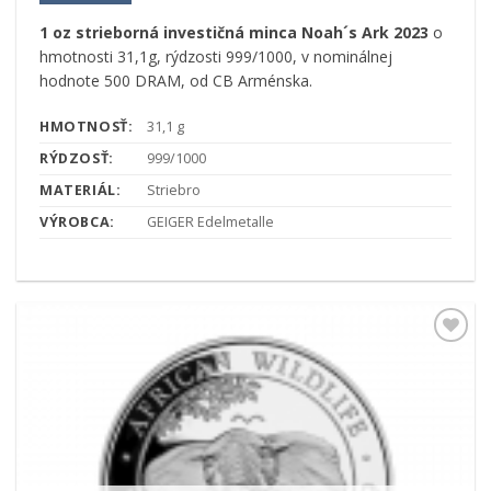
1 oz strieborná investičná minca Noah´s Ark 2023
o
hmotnosti 31,1g, rýdzosti 999/1000, v nominálnej
hodnote 500 DRAM, od CB Arménska.
HMOTNOSŤ:
31,1 g
RÝDZOSŤ:
999/1000
MATERIÁL:
Striebro
VÝROBCA:
GEIGER Edelmetalle
Pridať k
obľúbeným