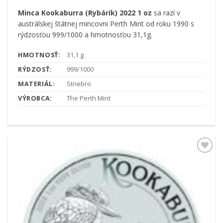
Minca Kookaburra (Rybárik) 2022 1 oz
sa razí v
austrálskej štátnej mincovni Perth Mint od roku 1990 s
rýdzosťou 999/1000 a hmotnosťou 31,1g.
HMOTNOSŤ:
31,1 g
RÝDZOSŤ:
999/1000
MATERIÁL:
Striebro
VÝROBCA:
The Perth Mint
Pridať k
obľúbeným