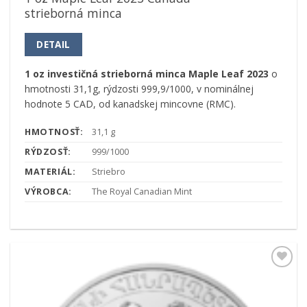
strieborná minca
DETAIL
1 oz investičná strieborná minca Maple Leaf 2023
o
hmotnosti 31,1g, rýdzosti 999,9/1000, v nominálnej
hodnote 5 CAD, od kanadskej mincovne (RMC).
HMOTNOSŤ:
31,1 g
RÝDZOSŤ:
999/1000
MATERIÁL:
Striebro
VÝROBCA:
The Royal Canadian Mint
Pridať k
obľúbeným