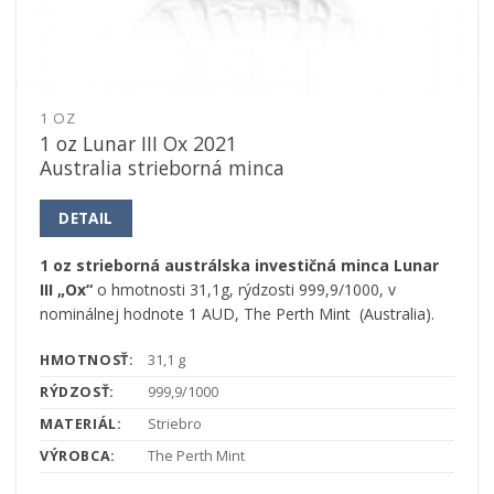
1 OZ
1 oz Lunar III Ox 2021
Australia strieborná minca
DETAIL
1 oz strieborná austrálska investičná minca Lunar
III „Ox“
o hmotnosti 31,1g, rýdzosti 999,9/1000, v
nominálnej hodnote 1 AUD, The Perth Mint (Australia).
HMOTNOSŤ:
31,1 g
RÝDZOSŤ:
999,9/1000
MATERIÁL:
Striebro
VÝROBCA:
The Perth Mint