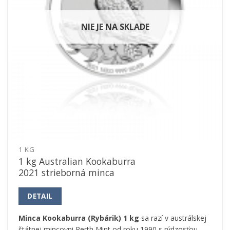
NIE JE NA SKLADE
1 KG
1 kg Australian Kookaburra
2021 strieborná minca
DETAIL
Minca Kookaburra (Rybárik) 1 kg
sa razí v austrálskej
štátnej mincovni Perth Mint od roku 1990 s rýdzosťou