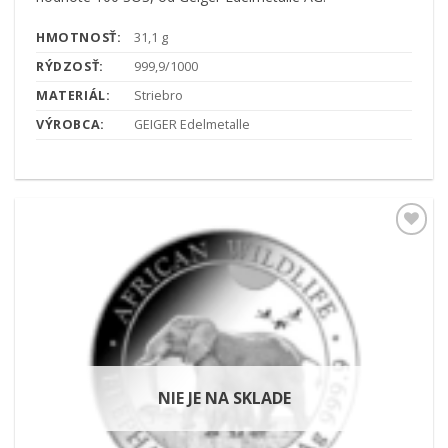
HMOTNOSŤ:
31,1 g
RÝDZOSŤ:
999,9/1000
MATERIÁL:
Striebro
VÝROBCA:
GEIGER Edelmetalle
Pridať k
obľúbeným
NIE JE NA SKLADE