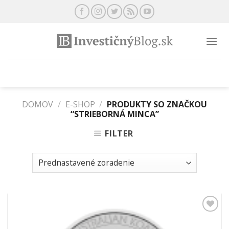
Preskočiť
na
obsah
DOMOV
/
E-SHOP
/
PRODUKTY SO ZNAČKOU
“STRIEBORNÁ MINCA”
FILTER
Pridať k
obľúbeným