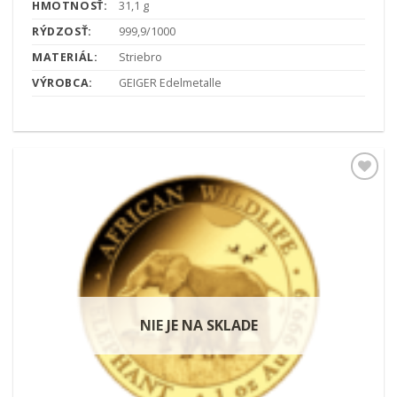
HMOTNOSŤ:
31,1 g
RÝDZOSŤ:
999,9/1000
MATERIÁL:
Striebro
VÝROBCA:
GEIGER Edelmetalle
Pridať k
obľúbeným
NIE JE NA SKLADE