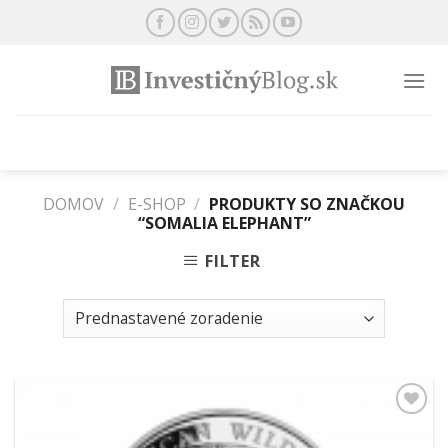
Preskočiť
na
obsah
DOMOV
/
E-SHOP
/
PRODUKTY SO ZNAČKOU
“SOMALIA ELEPHANT”
FILTER
Pridať k
obľúbeným