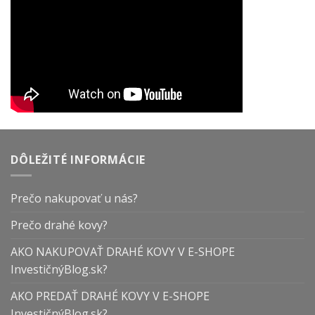
DÔLEŽITÉ INFORMÁCIE
Prečo nakupovať u nás?
Prečo drahé kovy?
AKO NAKUPOVAŤ DRAHÉ KOVY V E-SHOPE
InvestičnýBlog.sk?
AKO PREDAŤ DRAHÉ KOVY V E-SHOPE
InvestičnýBlog.sk?