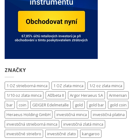
ZNAČKY
1 OZ strieborná minca
1 OZ zlata minca
1/2 oz zlata minca
1/10 oz zlata minca
Alžbeta II
Argor Heraeus SA
Armenian
bar
coin
GEIGER Edelmetalle
gold
gold bar
gold coin
Heraeus Holding GmbH
investičná minca
investičná platina
investičná strieborná minca
investičná zlatá minca
investičné striebro
investičné zlato
kangaroo