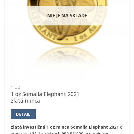
NIE JE NA SKLADE
1 OZ
1 oz Somalia Elephant 2021
zlatá minca
DETAIL
zlatá investičná 1 oz minca Somalia Elephant 2021
o
hmotnosti 31,1g, rýdzosti 999,9/1000, v nominálnej