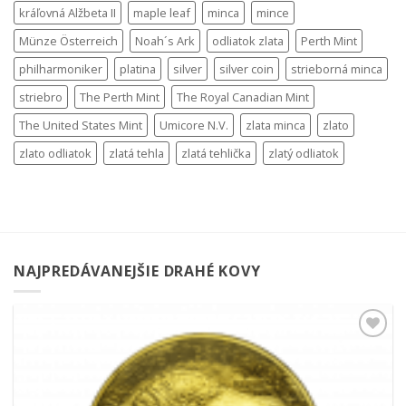
kráľovná Alžbeta II
maple leaf
minca
mince
Münze Österreich
Noah´s Ark
odliatok zlata
Perth Mint
philharmoniker
platina
silver
silver coin
strieborná minca
striebro
The Perth Mint
The Royal Canadian Mint
The United States Mint
Umicore N.V.
zlata minca
zlato
zlato odliatok
zlatá tehla
zlatá tehlička
zlatý odliatok
NAJPREDÁVANEJŠIE DRAHÉ KOVY
Pridať k
obľúbeným