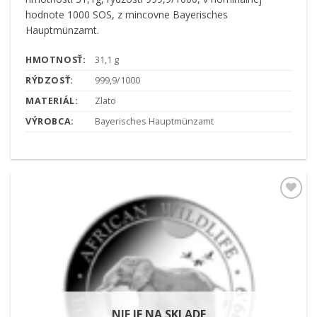
hodnote 1000 SOS, z mincovne Bayerisches
Hauptmünzamt.
HMOTNOSŤ:
31,1 g
RÝDZOSŤ:
999,9/1000
MATERIÁL:
Zlato
VÝROBCA:
Bayerisches Hauptmünzamt
Pridať k
obľúbeným
NIE JE NA SKLADE