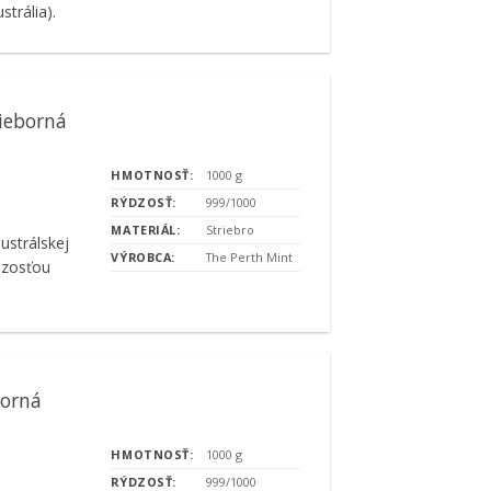
trália).
rieborná
HMOTNOSŤ:
1000 g
RÝDZOSŤ:
999/1000
MATERIÁL:
Striebro
austrálskej
VÝROBCA:
The Perth Mint
dzosťou
borná
HMOTNOSŤ:
1000 g
RÝDZOSŤ:
999/1000