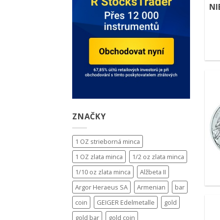
NI
ZNAČKY
1 OZ strieborná minca
1 OZ zlata minca
1/2 oz zlata minca
1/10 oz zlata minca
Alžbeta II
Argor Heraeus SA
Armenian
bar
coin
GEIGER Edelmetalle
gold
gold bar
gold coin