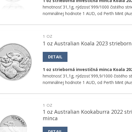
1 oz strieborná investičná minca Koala 2
hmotnosť 31,1g, rýdzosť 999/1000 čistého stri
nominálnej hodnote 1 AUD, od Perth Mint (Aust
1 OZ
1 oz Australian Koala 2023 striebor
Pridať k
obľúbeným
DETAIL
1 oz strieborná investičná minca Koala 20
hmotnosť 31,1g, rýdzosť 999,9/1000 čistého st
nominálnej hodnote 1 AUD, od Perth Mint (Aust
1 OZ
1 oz Australian Kookaburra 2022 str
Pridať k
minca
obľúbeným
DETAIL