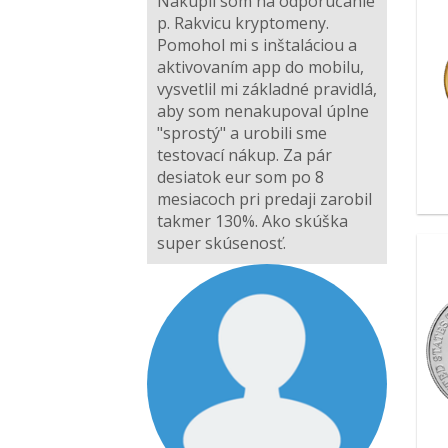
Nakúpil som na odporúčanie
p. Rakvicu kryptomeny.
Pomohol mi s inštaláciou a
aktivovaním app do mobilu,
vysvetlil mi základné pravidlá,
aby som nenakupoval úplne
"sprostý" a urobili sme
testovací nákup. Za pár
desiatok eur som po 8
mesiacoch pri predaji zarobil
takmer 130%. Ako skúška
super skúsenosť.