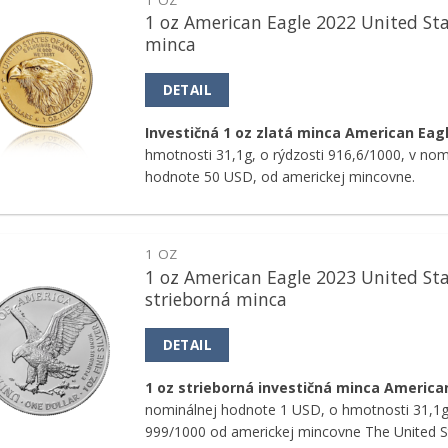
1 oz American Eagle 2022 United Sta
Pridať k
minca
obľúbeným
DETAIL
Investičná 1 oz zlatá minca American Eag
hmotnosti 31,1g, o rýdzosti 916,6/1000, v nom
hodnote 50 USD, od americkej mincovne.
1 OZ
1 oz American Eagle 2023 United St
Pridať k
strieborná minca
obľúbeným
DETAIL
1 oz strieborná investičná minca America
nominálnej hodnote 1 USD, o hmotnosti 31,1g,
999/1000 od americkej mincovne The United S