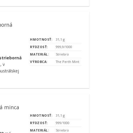
borná
HMOTNOSŤ:
31,1 g
RÝDZOSŤ:
999,9/1000
MATERIÁL:
Striebro
strieborná
VÝROBCA:
The Perth Mint
, v
ustrálskej
ná minca
HMOTNOSŤ:
31,1 g
RÝDZOSŤ:
999/1000
MATERIÁL:
Striebro