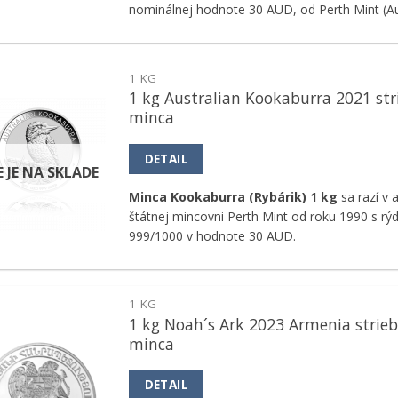
nominálnej hodnote 30 AUD, od Perth Mint (Aus
1 KG
1 kg Australian Kookaburra 2021 st
Pridať k
minca
obľúbeným
DETAIL
E JE NA SKLADE
Minca Kookaburra (Rybárik) 1 kg
sa razí v 
štátnej mincovni Perth Mint od roku 1990 s rý
999/1000 v hodnote 30 AUD.
1 KG
1 kg Noah´s Ark 2023 Armenia strie
Pridať k
minca
obľúbeným
DETAIL