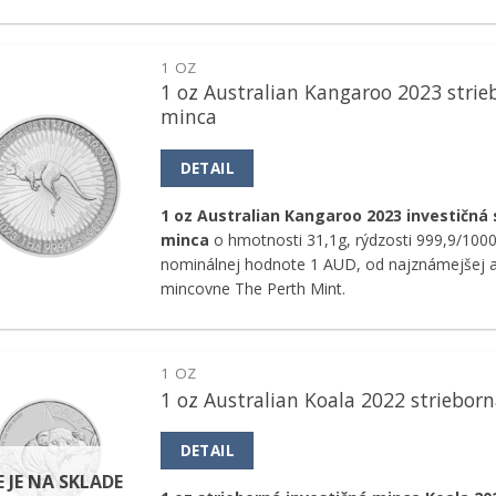
1 OZ
1 oz Australian Kangaroo 2023 strie
Pridať k
minca
obľúbeným
DETAIL
1 oz Australian Kangaroo 2023 investičná 
minca
o hmotnosti 31,1g, rýdzosti 999,9/1000
nominálnej hodnote 1 AUD, od najznámejšej a
mincovne The Perth Mint.
1 OZ
1 oz Australian Koala 2022 striebor
Pridať k
obľúbeným
DETAIL
E JE NA SKLADE