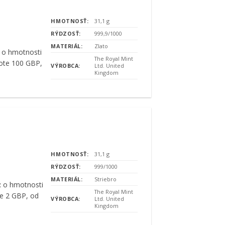
HMOTNOSŤ:
31,1 g
RÝDZOSŤ:
999,9/1000
MATERIÁL:
Zlato
o hmotnosti
The Royal Mint
note 100 GBP,
VÝROBCA:
Ltd. United
Kingdom
m
HMOTNOSŤ:
31,1 g
RÝDZOSŤ:
999/1000
MATERIÁL:
Striebro
z
o hmotnosti
The Royal Mint
te 2 GBP, od
VÝROBCA:
Ltd. United
Kingdom