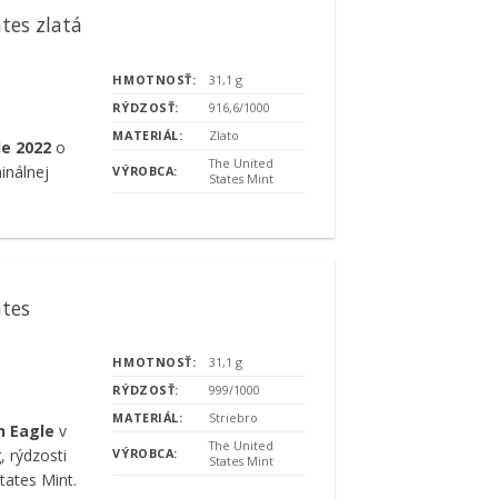
tes zlatá
HMOTNOSŤ:
31,1 g
RÝDZOSŤ:
916,6/1000
MATERIÁL:
Zlato
le 2022
o
The United
inálnej
VÝROBCA:
States Mint
ates
HMOTNOSŤ:
31,1 g
RÝDZOSŤ:
999/1000
MATERIÁL:
Striebro
n Eagle
v
The United
 rýdzosti
VÝROBCA:
States Mint
tates Mint.