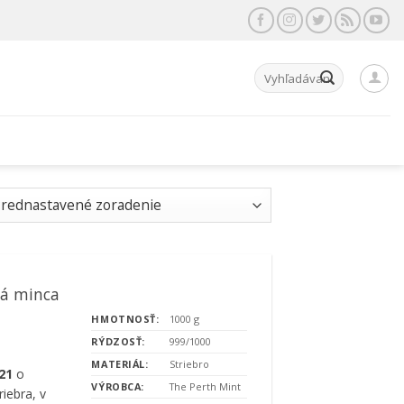
Hľadať:
ná minca
HMOTNOSŤ:
1000 g
RÝDZOSŤ:
999/1000
MATERIÁL:
Striebro
21
o
VÝROBCA:
The Perth Mint
iebra, v