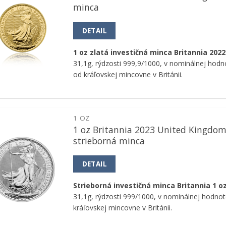
Pridať k
minca
obľúbeným
DETAIL
1 oz zlatá investičná minca Britannia 2022
31,1g, rýdzosti 999,9/1000, v nominálnej hod
od kráľovskej mincovne v Británii.
1 OZ
1 oz Britannia 2023 United Kingdo
Pridať k
strieborná minca
obľúbeným
DETAIL
Strieborná investičná minca Britannia
1 o
31,1g, rýdzosti 999/1000, v nominálnej hodno
kráľovskej mincovne v Británii.