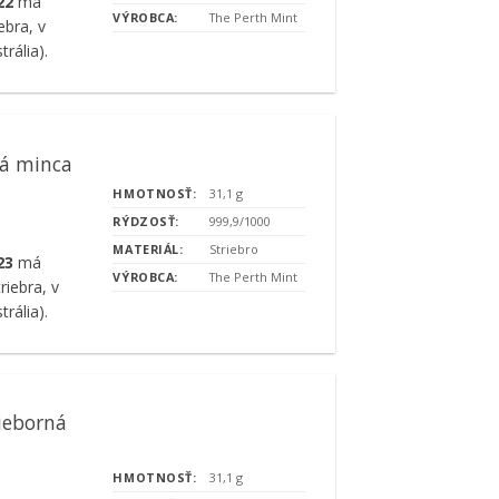
022
má
VÝROBCA:
The Perth Mint
ebra, v
rália).
ná minca
HMOTNOSŤ:
31,1 g
RÝDZOSŤ:
999,9/1000
MATERIÁL:
Striebro
23
má
VÝROBCA:
The Perth Mint
riebra, v
rália).
ieborná
HMOTNOSŤ:
31,1 g