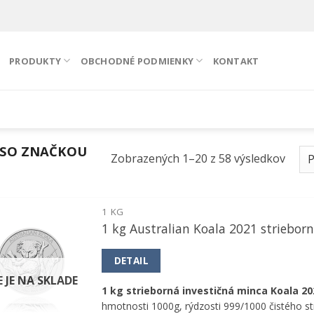
PRODUKTY
OBCHODNÉ PODMIENKY
KONTAKT
SO ZNAČKOU
Zobrazených 1–20 z 58 výsledkov
1 KG
1 kg Australian Koala 2021 striebor
Pridať k
obľúbeným
DETAIL
E JE NA SKLADE
1 kg strieborná investičná minca Koala 20
hmotnosti 1000g, rýdzosti 999/1000 čistého str