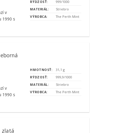
RÝDZOSŤ:
999/1000
MATERIÁL:
Striebro
zí v
VÝROBCA:
The Perth Mint
u 1990 s
ieborná
HMOTNOSŤ:
31,1 g
RÝDZOSŤ:
999,9/1000
MATERIÁL:
Striebro
zí v
VÝROBCA:
The Perth Mint
u 1990 s
 zlatá