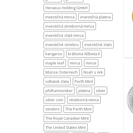
Heraeus Holding GmbH
investičná minca
investičná platina
investičná strieborná minca
investičná zlatá minca
investičné striebro
investičné zlato
kangaroo
kráľovná Alžbeta II
maple leaf
minca
mince
Münze Österreich
Noah´s Ark
odliatok zlata
Perth Mint
philharmoniker
platina
silver
silver coin
strieborná minca
striebro
The Perth Mint
The Royal Canadian Mint
The United States Mint