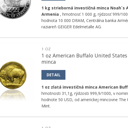
1 kg strieborná investičná minca Noah´s 
Armenia
, hmotnosť 1 000 g, rýdzosť 999/10
hodnota 10 000 DRAM, Centrálna banka Armé
raziareň GEIGER Edelmetalle AG.
1 OZ
1 oz American Buffalo United States
Pridať k
minca
obľúbeným
DETAIL
1 oz zlatá investičná minca American Buff
hmotnosti 31,1g, rýdzosti 999,9/1000, v nomin
hodnote 50 USD, od americkej mincovne The U
Mint.
1 OZ