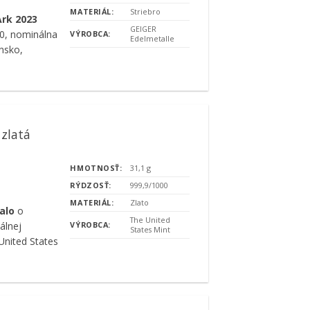
MATERIÁL:
Striebro
Ark 2023
GEIGER
00, nominálna
VÝROBCA:
Edelmetalle
nsko,
 zlatá
HMOTNOSŤ:
31,1 g
RÝDZOSŤ:
999,9/1000
MATERIÁL:
Zlato
alo
o
The United
álnej
VÝROBCA:
States Mint
nited States