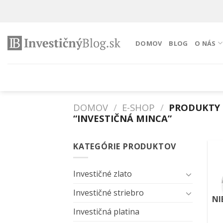
Preskočiť
na
obsah
DOMOV
BLOG
O NÁS
DOMOV
/
E-SHOP
/
PRODUKTY 
“INVESTIČNÁ MINCA”
KATEGÓRIE PRODUKTOV
Investičné zlato
Investičné striebro
NI
Investičná platina