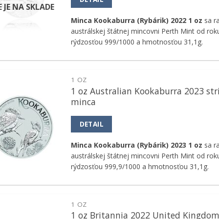
E JE NA SKLADE
Minca Kookaburra (Rybárik) 2022 1 oz
sa ra
austrálskej štátnej mincovni Perth Mint od rok
rýdzosťou 999/1000 a hmotnosťou 31,1g.
1 OZ
1 oz Australian Kookaburra 2023 str
Pridať k
minca
obľúbeným
DETAIL
Minca Kookaburra (Rybárik) 2023 1 oz
sa ra
austrálskej štátnej mincovni Perth Mint od rok
rýdzosťou 999,9/1000 a hmotnosťou 31,1g.
1 OZ
1 oz Britannia 2022 United Kingdom