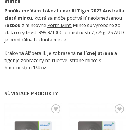
minca
Ponúkame Vám 1/4 oz Lunar III Tiger 2022 Australia
zlatú mincu,
ktorá sa môže pochváliť neobmedzenou
razbou
z mincovne
Perth Mint.
Mince sú vyrobené zo
zlata o rýdzosti 999,9/1000 a hmotnosti 7,775g. 25 AUD
je nominálna hodnota mince.
Kráľovná Alžbeta II. Je zobrazená
na lícnej strane
a
tiger je zobrazený na rubovej strane mince s
hmotnosťou 1/4 oz.
SÚVISIACE PRODUKTY
Pridať k
Pridať k
obľúbeným
obľúbeným