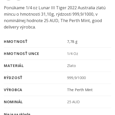
Ponúkame 1/4 oz Lunar III Tiger 2022 Australia zlatú
mincu o hmotnosti 31,10g, rýdzosti 999,9/1000, v
nominálnej hodnote 25 AUD, The Perth Mint, good
delivery výrobca.
HMOTNOSŤ
7,78 g
HMOTNOSŤ UNCE
1/4 Oz
MATERIÁL
Zlato
RÝDZOSŤ
999,9/1000
VÝROBCA
The Perth Mint
NOMINÁL
25 AUD
Nie je na sklade