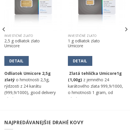
INVESTIČNÉ ZLATO
INVESTIČNÉ ZLATO
2,5 g odliatok zlato
1 g odliatok zlato
Umicore
Umicore
DETAIL
DETAIL
Odliatok Umicore 2,5g
Zlatá tehlička Umicore1g
zlatý
o hmotnosti 2,5g,
(1,00g)
z jemného 24
rýdzosti z 24 karátu
karátového zlata 999,9/1000,
(999,9/1000), good delivery
o hmotnosti 1 gram, od
výrobca Umicore.
výrobcu Umicore.
NAJPREDÁVANEJŠIE DRAHÉ KOVY