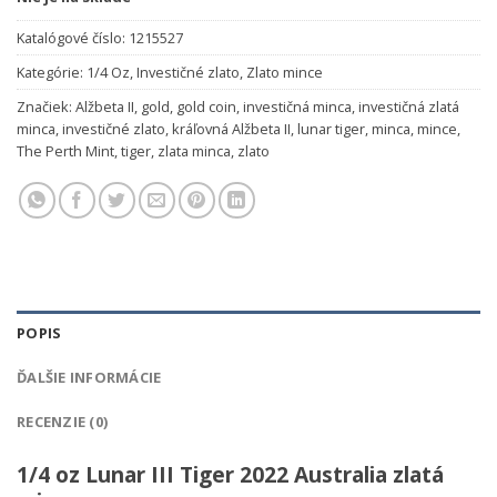
Katalógové číslo:
1215527
Kategórie:
1/4 Oz
,
Investičné zlato
,
Zlato mince
Značiek:
Alžbeta II
,
gold
,
gold coin
,
investičná minca
,
investičná zlatá
minca
,
investičné zlato
,
kráľovná Alžbeta II
,
lunar tiger
,
minca
,
mince
,
The Perth Mint
,
tiger
,
zlata minca
,
zlato
POPIS
ĎALŠIE INFORMÁCIE
RECENZIE (0)
1/4 oz Lunar III Tiger 2022 Australia zlatá