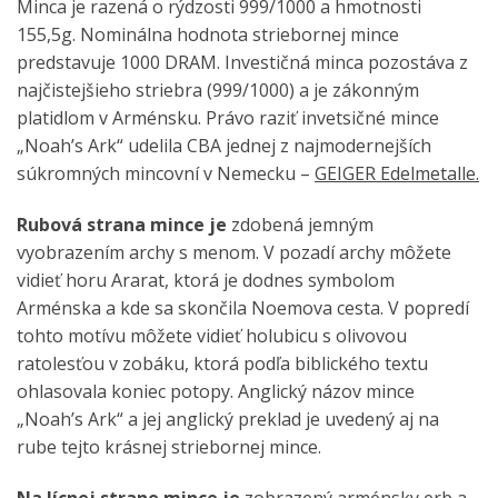
Minca je razená o rýdzosti 999/1000 a hmotnosti
155,5g. Nominálna hodnota striebornej mince
predstavuje 1000 DRAM. Investičná minca pozostáva z
najčistejšieho striebra (999/1000) a je zákonným
platidlom v Arménsku. Právo raziť invetsičné mince
„Noah’s Ark“ udelila CBA jednej z najmodernejších
súkromných mincovní v Nemecku –
GEIGER Edelmetalle.
Rubová strana mince je
zdobená jemným
vyobrazením archy s menom. V pozadí archy môžete
vidieť horu Ararat, ktorá je dodnes symbolom
Arménska a kde sa skončila Noemova cesta. V popredí
tohto motívu môžete vidieť holubicu s olivovou
ratolesťou v zobáku, ktorá podľa biblického textu
ohlasovala koniec potopy. Anglický názov mince
„Noah’s Ark“ a jej anglický preklad je uvedený aj na
rube tejto krásnej striebornej mince.
Na lícnej strane mince je
zobrazený arménsky erb a