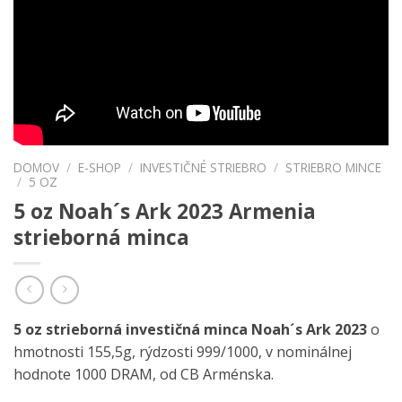
DOMOV
/
E-SHOP
/
INVESTIČNÉ STRIEBRO
/
STRIEBRO MINCE
/
5 OZ
5 oz Noah´s Ark 2023 Armenia
strieborná minca
5 oz strieborná investičná minca Noah´s Ark 2023
o
hmotnosti 155,5g, rýdzosti 999/1000, v nominálnej
hodnote 1000 DRAM, od CB Arménska.