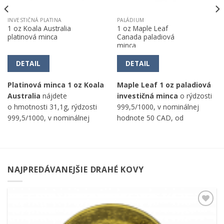
INVESTIČNÁ PLATINA
PALÁDIUM
1 oz Koala Australia
1 oz Maple Leaf
platinová minca
Canada paladiová
minca
DETAIL
DETAIL
Platinová minca 1 oz Koala
Maple Leaf 1 oz paladiová
Australia
nájdete
investičná minca
o rýdzosti
o hmotnosti 31,1g, rýdzosti
999,5/1000, v nominálnej
999,5/1000, v nominálnej
hodnote 50 CAD, od
hodnote 100 AUD, od good
kanadskej mincovne a
o
delivery The Perth Mint.
hmotnosti 31,1g.
NAJPREDÁVANEJŠIE DRAHÉ KOVY
Pridať k
obľúbeným