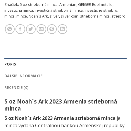
Značiek:
5 oz strieborná minca
,
Armenian
,
GEIGER Edelmetalle
,
investičná minca
,
investičná strieborná minca
,
investičné striebro
,
minca
,
mince
,
Noah´s Ark
,
silver
,
silver coin
,
strieborná minca
,
striebro
POPIS
ĎALŠIE INFORMÁCIE
RECENZIE (0)
5 oz Noah´s Ark 2023 Armenia strieborná
minca
5 oz Noah´s Ark 2023 Armenia strieborná minca
je
minca vydaná Centrálnou bankou Arménskej republiky.