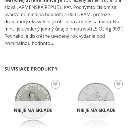
slová „ARMENSKÁ REPUBLIKA“. Pod týmto číslom sa
uvádza nominálna hodnota 1 000 DRAM, pretože
dramatický ekvivalent je oficiálna arménska mena. Na
minci je uvedený jemný údaj o hmotnosti „5 Oz Ag 999“.
Rovnako je diskrétne uvedený rok vydania pod
nominálnou hodnotou.
SÚVISIACE PRODUKTY
Pridať k
Pridať k
obľúbeným
obľúbeným
NIE JE NA SKLADE
NIE JE NA SKLADE