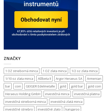
ZNAČKY
1 OZ strieborná minca
1 OZ zlata minca
1/2 oz zlata minca
1/10 oz zlata minca
Alžbeta II
Argor Heraeus SA
Armenian
bar
coin
GEIGER Edelmetalle
gold
gold bar
gold coin
Heraeus Holding GmbH
investičná minca
investičná platina
investičná strieborná minca
investičná zlatá minca
investičné striebro
investičné zlato
kangaroo