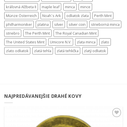
kráľovná Alžbeta II
maple leaf
minca
mince
Münze Österreich
Noah´s Ark
odliatok zlata
Perth Mint
philharmoniker
platina
silver
silver coin
strieborná minca
striebro
The Perth Mint
The Royal Canadian Mint
The United States Mint
Umicore N.V.
zlata minca
zlato
zlato odliatok
zlatá tehla
zlatá tehlička
zlatý odliatok
NAJPREDÁVANEJŠIE DRAHÉ KOVY
Pridať k
obľúbeným