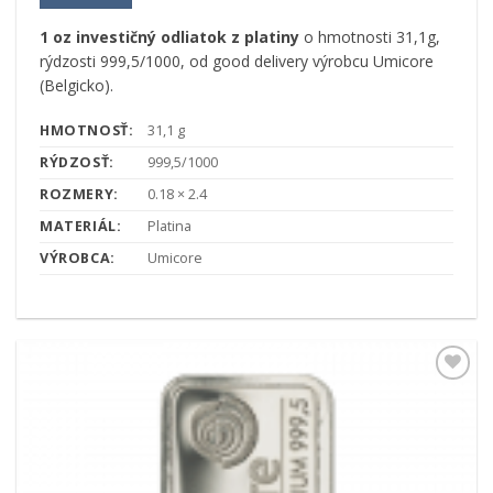
1 oz investičný odliatok z platiny
o hmotnosti 31,1g,
rýdzosti 999,5/1000, od good delivery výrobcu Umicore
(Belgicko).
HMOTNOSŤ:
31,1 g
RÝDZOSŤ:
999,5/1000
ROZMERY:
0.18 × 2.4
MATERIÁL:
Platina
VÝROBCA:
Umicore
Pridať k
obľúbeným