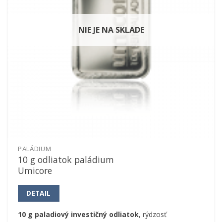
NIE JE NA SKLADE
PALÁDIUM
10 g odliatok paládium
Umicore
DETAIL
10 g paladiový investičný odliatok
, rýdzosť