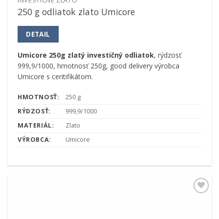
INVESTIČNÉ ZLATO
250 g odliatok zlato Umicore
DETAIL
Umicore 250g zlatý investičný odliatok
, rýdzosť
999,9/1000, hmotnosť 250g, good delivery výrobca
Umicore s ceritifikátom.
HMOTNOSŤ:
250 g
RÝDZOSŤ:
999,9/1000
MATERIÁL:
Zlato
VÝROBCA:
Umicore
Pridať k
obľúbeným