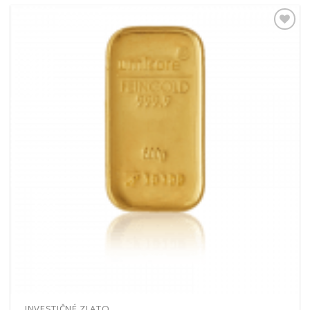
Pridať k
obľúbeným
INVESTIČNÉ ZLATO