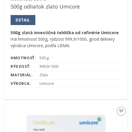
500g odliatok zlato Umicore
DETAIL
500g zlatá investičná tehlička od rafinérie Umicore
má hmotnosť 500g, rýdzosť 999,9/1000, good delivery
výrobca Umicore, podľa LBMA.
HMOTNOSŤ:
500 g
RÝDZOSŤ:
999,9/1000
MATERIÁL:
Zlato
VÝROBCA:
Umicore
Pridať k
obľúbeným