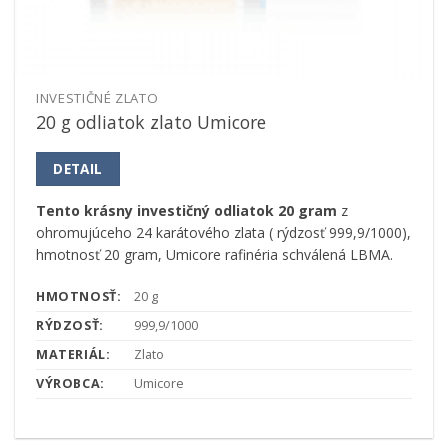
INVESTIČNÉ ZLATO
20 g odliatok zlato Umicore
DETAIL
Tento krásny investičný odliatok 20 gram
z
ohromujúceho 24 karátového zlata ( rýdzosť 999,9/1000),
hmotnosť 20 gram, Umicore rafinéria schválená LBMA.
HMOTNOSŤ:
20 g
RÝDZOSŤ:
999,9/1000
MATERIÁL:
Zlato
VÝROBCA:
Umicore