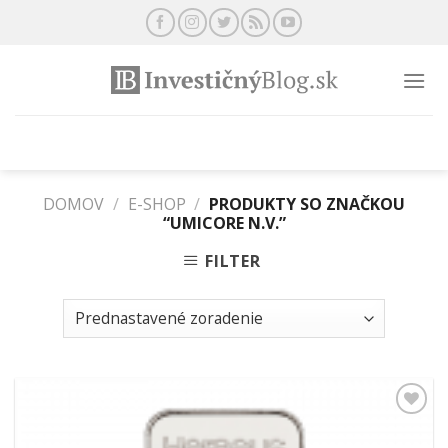
Preskočiť
na
obsah
DOMOV
/
E-SHOP
/
PRODUKTY SO ZNAČKOU
“UMICORE N.V.”
FILTER
Pridať k
obľúbeným