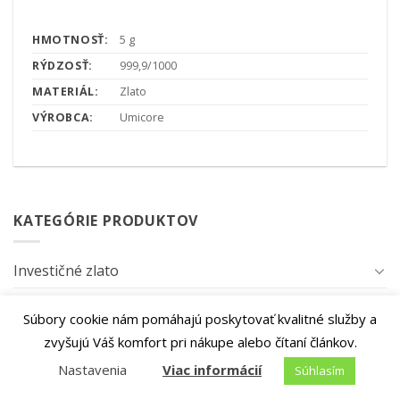
HMOTNOSŤ:
5 g
RÝDZOSŤ:
999,9/1000
MATERIÁL:
Zlato
VÝROBCA:
Umicore
KATEGÓRIE PRODUKTOV
Investičné zlato
Investičné striebro
Súbory cookie nám pomáhajú poskytovať kvalitné služby a
Investičná platina
zvyšujú Váš komfort pri nákupe alebo čítaní článkov.
Nastavenia
Viac informácií
Paládium
Súhlasím