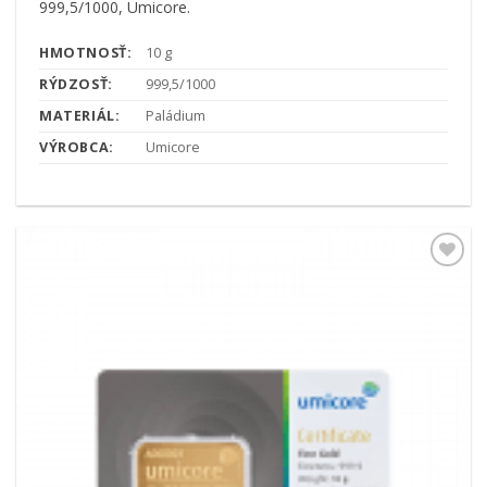
999,5/1000, Umicore.
HMOTNOSŤ:
10 g
RÝDZOSŤ:
999,5/1000
MATERIÁL:
Paládium
VÝROBCA:
Umicore
Pridať k
obľúbeným