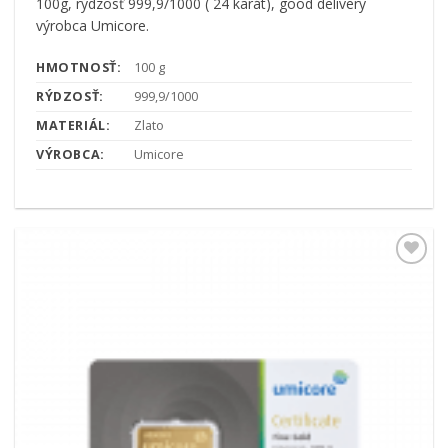
100g, rýdzosť 999,9/1000 ( 24 karát), good delivery
výrobca Umicore.
HMOTNOSŤ:
100 g
RÝDZOSŤ:
999,9/1000
MATERIÁL:
Zlato
VÝROBCA:
Umicore
Pridať k
obľúbeným