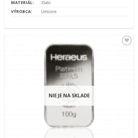
MATERIÁL:
Zlato
VÝROBCA:
Umicore
Pridať k
obľúbeným
NIE JE NA SKLADE