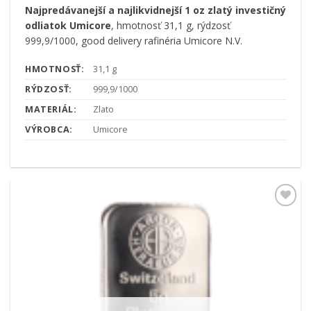
Najpredávanejší a najlikvidnejší 1 oz zlatý investičný
odliatok Umicore
, hmotnosť 31,1 g, rýdzosť
999,9/1000, good delivery rafinéria Umicore N.V.
HMOTNOSŤ:
31,1 g
RÝDZOSŤ:
999,9/1000
MATERIÁL:
Zlato
VÝROBCA:
Umicore
Pridať k
obľúbeným