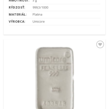
HMOTNOSŤ:
5 g
RÝDZOSŤ:
999,5/1000
MATERIÁL:
Platina
VÝROBCA:
Umicore
Pridať k
obľúbeným