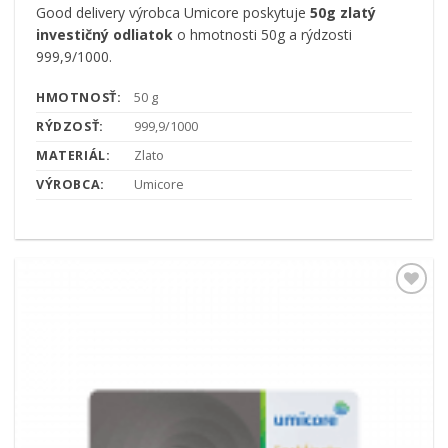
Good delivery výrobca Umicore poskytuje
50g zlatý
investičný odliatok
o hmotnosti 50g a rýdzosti
999,9/1000.
HMOTNOSŤ:
50 g
RÝDZOSŤ:
999,9/1000
MATERIÁL:
Zlato
VÝROBCA:
Umicore
Pridať k
obľúbeným