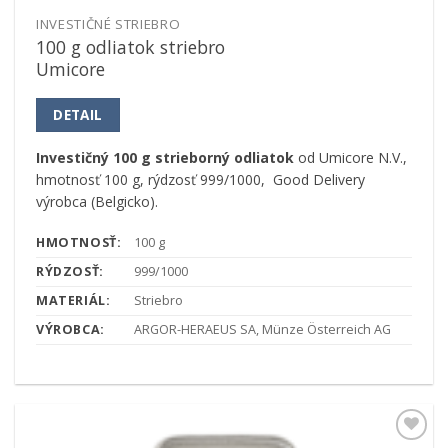
INVESTIČNÉ STRIEBRO
100 g odliatok striebro
Umicore
DETAIL
Investičný 100 g strieborný odliatok
od Umicore N.V.,
hmotnosť 100 g, rýdzosť 999/1000, Good Delivery
výrobca (Belgicko).
HMOTNOSŤ:
100 g
RÝDZOSŤ:
999/1000
MATERIÁL:
Striebro
VÝROBCA:
ARGOR-HERAEUS SA, Münze Österreich AG