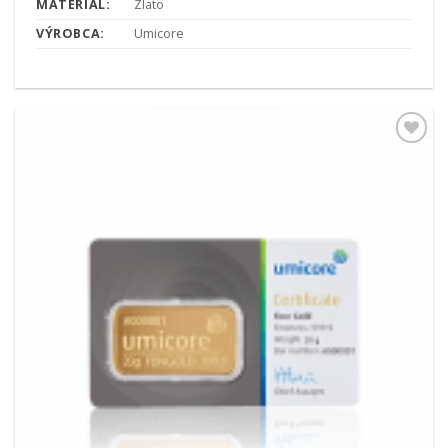
MATERIÁL:
Zlato
VÝROBCA:
Umicore
Pridať k
obľúbeným