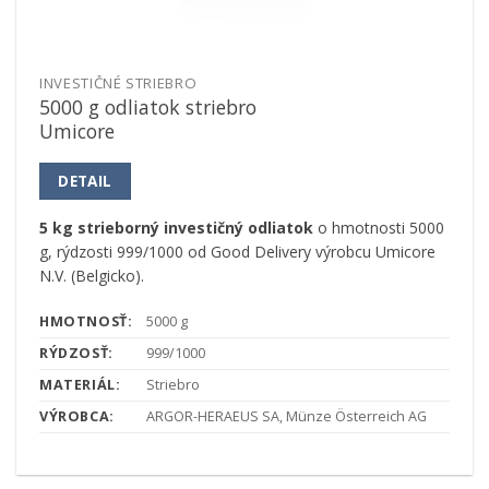
INVESTIČNÉ STRIEBRO
5000 g odliatok striebro
Umicore
DETAIL
5 kg strieborný investičný odliatok
o hmotnosti 5000
g, rýdzosti 999/1000 od Good Delivery výrobcu Umicore
N.V. (Belgicko).
HMOTNOSŤ:
5000 g
RÝDZOSŤ:
999/1000
MATERIÁL:
Striebro
VÝROBCA:
ARGOR-HERAEUS SA, Münze Österreich AG