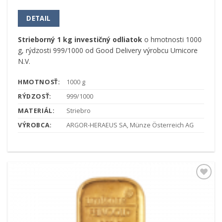
DETAIL
Strieborný 1 kg investičný odliatok
o hmotnosti 1000
g, rýdzosti 999/1000 od Good Delivery výrobcu Umicore
N.V.
HMOTNOSŤ:
1000 g
RÝDZOSŤ:
999/1000
MATERIÁL:
Striebro
VÝROBCA:
ARGOR-HERAEUS SA, Münze Österreich AG
Pridať k
obľúbeným