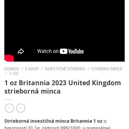
DOMOV
/
E-SHOP
/
INVESTIČNÉ STRIEBRO
/
STRIEBRO MINCE
/
1 OZ
1 oz Britannia 2023 United Kingdom
strieborná minca
Strieborná investičná minca Britannia
1 oz
o
hmotnosti 31,1g, rýdzosti 999/1000, v nominálnej