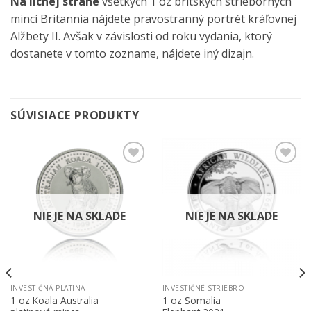
Na lícnej strane
všetkých 1 oz britských strieborných
mincí Britannia nájdete pravostranný portrét kráľovnej
Alžbety II. Avšak v závislosti od roku vydania, ktorý
dostanete v tomto zozname, nájdete iný dizajn.
SÚVISIACE PRODUKTY
Pridať k
Pridať k
obľúbeným
obľúbeným
NIE JE NA SKLADE
NIE JE NA SKLADE
INVESTIČNÁ PLATINA
INVESTIČNÉ STRIEBRO
1 oz Koala Australia
1 oz Somalia