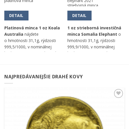
platinová minca
Elephant 2021
strieborná minca
DETAIL
DETAIL
Platinová minca 1 oz Koala
1 oz strieborná investičná
Australia
nájdete
minca Somalia Elephant
o
o hmotnosti 31,1g, rýdzosti
hmotnosti 31,1g, rýdzosti
999,5/1000, v nominálnej
999,9/1000, v nominálnej
hodnote 100 AUD, od good
hodnote 100 SOS, od Geiger
delivery The Perth Mint.
Edelmetalle AG.
NAJPREDÁVANEJŠIE DRAHÉ KOVY
Pridať k
obľúbeným