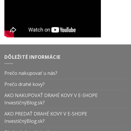
DÔLEŽITÉ INFORMÁCIE
Prečo nakupovať u nás?
Prečo drahé kovy?
AKO NAKUPOVAŤ DRAHÉ KOVY V E-SHOPE
InvestičnýBlog.sk?
AKO PREDAŤ DRAHÉ KOVY V E-SHOPE
InvestičnýBlog.sk?