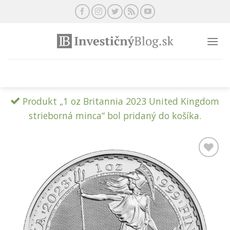
Preskočiť
na
obsah
Produkt „1 oz Britannia 2023 United Kingdom
strieborná minca“ bol pridaný do košíka.
Pridať k
obľúbeným