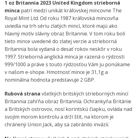
1 oz Britannia 2023 United Kingdom strieborná
minca
patrí medzi unikát kráľovskej mincovne The
Royal Mint Ltd. Od roku 1987 kráľovská mincovňa
uviedla na trh sériu zlatých mincí, ktoré majú ako
hlavný motív slávny obraz Britannie. V tom roku boli
tieto mince uvedené do zlatej verzie a strieborná
Britannia bola vydaná o desať rokov neskôr v roku
1997. Strieborná anglická minca je razená o rýdzosti
999/1000 a práve s touto rýdzosťou Vám ju ponúkame
v našom e-shope. Hmotnosť mince je 31,1g a
nominálna hodnota predstavuje 2 GBP.
Rubová strana
všetkých britských strieborných mincí
Britannia zahŕňa obraz Britannia. Ochrankyňa Británie
a Britských ostrovov, nosí korintskú čiapku, ovláda nad
svojím morom kontrolu a drží štít, na ktorom je
chránený Union Jack, aby sa zabránilo invázii.