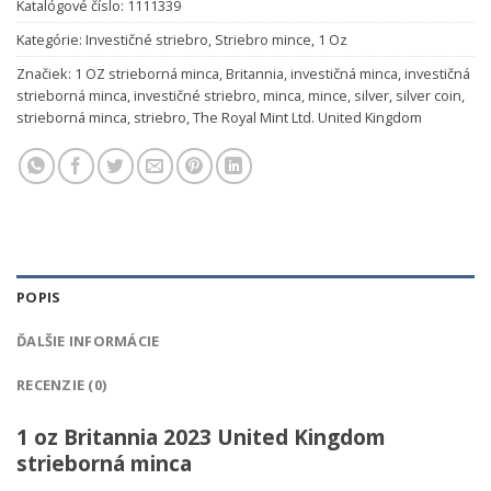
Katalógové číslo:
1111339
Kategórie:
Investičné striebro
,
Striebro mince
,
1 Oz
Značiek:
1 OZ strieborná minca
,
Britannia
,
investičná minca
,
investičná
strieborná minca
,
investičné striebro
,
minca
,
mince
,
silver
,
silver coin
,
strieborná minca
,
striebro
,
The Royal Mint Ltd. United Kingdom
POPIS
ĎALŠIE INFORMÁCIE
RECENZIE (0)
1 oz Britannia 2023 United Kingdom
strieborná minca