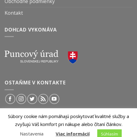
Obchodné podmienky
Kontakt
DOHĽAD VYKONÁVA
OSTAŇME V KONTAKTE
Súbory cookie nám pomáhajú poskytovať kvalitné služby a
© 2026 InvestičnýBlog.sk | Všetky práva vyhradené.
zvyšujú Váš komfort pri nákupe alebo čítaní článkov.
Akékoľvek kopírovanie obsahu tejto stránky je bez
Nastavenia
Viac informácií
Súhlasím
predchádzajúceho súhlasu zakázané.