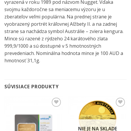
vyrazená v roku 1989 pod názvom Nugget. Vďaka
svojmu každoročne sa meniacemu výzoru je u
zberateľov veľmi populárna. Na prednej strane je
vyobrazený portrét kráľovnej Alžbety II. a na zadnej
strane sa nachádza symbol Austrálie – zviera kengura.
Mince sú razené z rýdzeho 24 karátového zlata
999,9/1000 a sú dostupné v 5 hmotnostných
prevedeniach. Nominálna hodnota mince je 100 AUD a
hmotnosť 31,1g.
SÚVISIACE PRODUKTY
Pridať k
Pridať k
obľúbeným
obľúbeným
NIE JE NA SKLADE