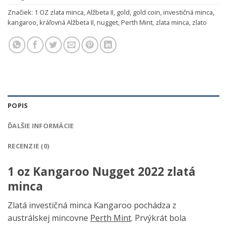
Značiek:
1 OZ zlata minca
,
Alžbeta II
,
gold
,
gold coin
,
investičná minca
,
kangaroo
,
kráľovná Alžbeta II
,
nugget
,
Perth Mint
,
zlata minca
,
zlato
POPIS
ĎALŠIE INFORMÁCIE
RECENZIE (0)
1 oz Kangaroo Nugget 2022 zlatá
minca
Zlatá investičná minca Kangaroo pochádza z
austrálskej mincovne
Perth Mint
. Prvýkrát bola