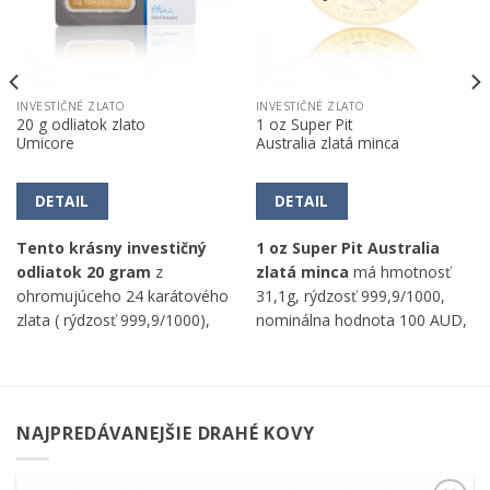
INVESTIČNÉ ZLATO
INVESTIČNÉ ZLATO
20 g odliatok zlato
1 oz Super Pit
Umicore
Australia zlatá minca
DETAIL
DETAIL
Tento krásny investičný
1 oz Super Pit Australia
odliatok 20 gram
z
zlatá minca
má hmotnosť
ohromujúceho 24 karátového
31,1g, rýdzosť 999,9/1000,
zlata ( rýdzosť 999,9/1000),
nominálna hodnota 100 AUD,
hmotnosť 20 gram,
good delivery výrobca Perth
Umicore rafinéria schválená
Mint (Austrália).
LBMA.
NAJPREDÁVANEJŠIE DRAHÉ KOVY