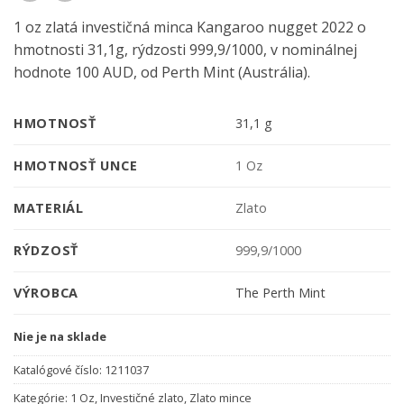
1 oz zlatá investičná minca Kangaroo nugget 2022 o
hmotnosti 31,1g, rýdzosti 999,9/1000, v nominálnej
hodnote 100 AUD, od Perth Mint (Austrália).
HMOTNOSŤ
31,1 g
HMOTNOSŤ UNCE
1 Oz
MATERIÁL
Zlato
RÝDZOSŤ
999,9/1000
VÝROBCA
The Perth Mint
Nie je na sklade
Katalógové číslo:
1211037
Kategórie:
1 Oz
,
Investičné zlato
,
Zlato mince