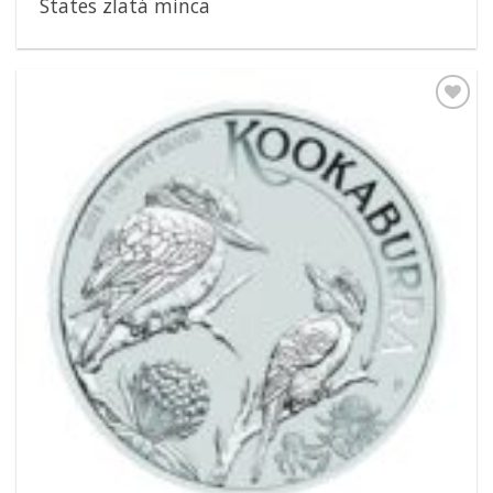
States zlatá minca
Pridať k
obľúbeným