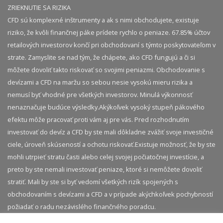
ZRIEKNUTIE SA RIZIKA
CFD sú komplexné inštrumenty a ak s nimi obchodujete, existuje
riziko, že kvôli finančnej páke prídete rychlo o peniaze. 67.85% účtov
retailových investorov končí pri obchodovaní s týmto poskytovateľom v
strate. Zamyslite se nad tým, že chápete, ako CFD fungujú a či si
môžete dovoliť takto riskovať so svojimi peniazmi. Obchodovanie s
devízami a CFD na maržu so sebou nesie vysokú mieru rizika a
nemusí byť vhodné pre všetkých investorov. Minulá výkonnosť
nenaznačuje budúce výsledky.​ Akýkoľvek vysoký stupeň pákového
efektu môže pracovať proti vám aj pre vás. Pred rozhodnutím
investovať do devíz a CFD by ste mali dôkladne zvážiť svoje investičné
ciele, úroveň skúseností a ochotu riskovať.​ Existuje možnosť, že by ste
mohli utrpieť stratu časti alebo celej svojej počiatočnej investície, a
preto by ste nemali investovať peniaze, ktoré si nemôžete dovoliť
stratiť. Mali by ste si byť vedomí všetkých rizík spojených s
obchodovaním s devízami a CFD a v prípade akýchkoľvek pochybností
požiadať o radu nezávislého finančného poradcu.