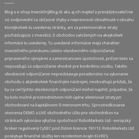
Blog a e-shop InvestičnýBlog.sk ako aj ich majiteľ a prevádzkovateľ nie
sú zodpovední za občasné chyby a nepresnosti obsiahnuté v obsahu
ktorejkoľvek tu uvedenej stránky, ani za potencionálne straty
pochádzajúce z investícií, či obchodov založených na akejkoľvek
informácii tu uvedenej. Tu uvedené informácie majú charakter
investičného prieskumu (alebo všeobecného odporúčania)
pripraveného vývojármi a zamestnancami spoločnosti, pričom tieto sa
nepovažujú za odporúčanie vhodné pre konkrétnu osobu. Takéto
všeobecné odporúčanie nepredstavuje poradenstvo na vykonanie
obchodu s akýmikoľvek finančnými nástrojmi, neobsahujú prísľub, že
by sa cieľ týchto všeobecných odporúčaní mohol naplniť, prípadne, že
by bolo možné prostredníctvom nich úplne eliminovať straty pri
obchodovaní na kapitálovom či menovom trhu. Sprostredkovanie
otvorenia DEMO a LIVE obchodného účtu pre obchodníkov na
stránkach vykonáva výlučne spoločnosť RoboMarkets Ltd - evropský
broker regulovaný CySEC pod číslom licencie 191/13. RoboMarkets Ltd
poskytuje finančné služby len rezidentom krajín EU/EES.