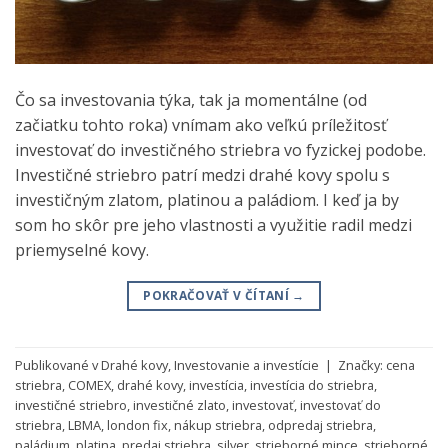
Čo sa investovania týka, tak ja momentálne (od
začiatku tohto roka) vnímam ako veľkú príležitosť
investovať do investičného striebra vo fyzickej podobe.
Investičné striebro patrí medzi drahé kovy spolu s
investičným zlatom, platinou a paládiom. I keď ja by
som ho skôr pre jeho vlastnosti a využitie radil medzi
priemyselné kovy.
POKRAČOVAŤ V ČÍTANÍ
→
Publikované v
Drahé kovy
,
Investovanie a investície
|
Značky:
cena
striebra
,
COMEX
,
drahé kovy
,
investícia
,
investícia do striebra
,
investičné striebro
,
investičné zlato
,
investovať
,
investovať do
striebra
,
LBMA
,
london fix
,
nákup striebra
,
odpredaj striebra
,
paládium
,
platina
,
predaj striebra
,
silver
,
strieborné mince
,
strieborné