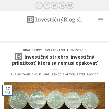
Preskočiť
na
obsah
DRAHÉ KOVY
,
INVESTOVANIE A INVESTÍCIE
Investičné striebro, investičná
príležitosť, ktorá sa nemusí opakovať
PUBLIKOVANÉ DŇA
27. AUGUSTA 2013
AUTOR:
PETER RAKVICA
27
aug