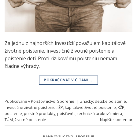
Za jednu z najhorších investícií považujem kapitálové
životné poistenie, investičné životné poistenie a
poistenie detí. Proti rizikovému poisteniu nemám
žiadne výhrady.
POKRAČOVAŤ V ČÍTANÍ
→
Publikované v
Poisťovníctvo
,
Sporenie
|
Značky:
detské poistenie
,
investičné životné poistenie
,
IŽP
,
kapitálové životné poistenie
,
KŽP
,
poistenie
,
poistné produkty
,
poisťovňa
,
technická úroková miera
,
TÚM
,
životné poistenie
Napíšte komentár
BANKOVNÍCTVO
,
SPORENIE