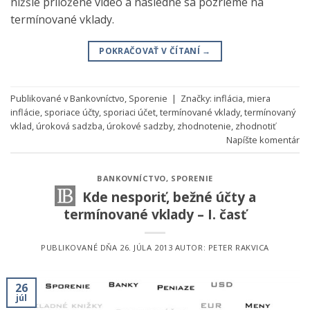
nižšie priložené video a následne sa pozrieme na
termínované vklady.
POKRAČOVAŤ V ČÍTANÍ
→
Publikované v
Bankovníctvo
,
Sporenie
|
Značky:
inflácia
,
miera
inflácie
,
sporiace účty
,
sporiaci účet
,
termínované vklady
,
termínovaný
vklad
,
úroková sadzba
,
úrokové sadzby
,
zhodnotenie
,
zhodnotiť
Napíšte komentár
BANKOVNÍCTVO
,
SPORENIE
Kde nesporiť, bežné účty a
termínované vklady – I. časť
PUBLIKOVANÉ DŇA
26. JÚLA 2013
AUTOR:
PETER RAKVICA
26
júl