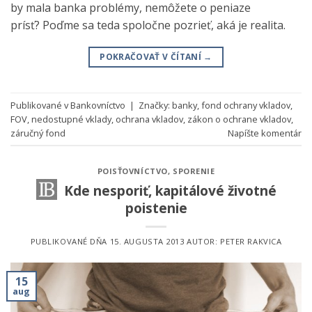
by mala banka problémy, nemôžete o peniaze
prísť? Poďme sa teda spoločne pozrieť, aká je realita.
POKRAČOVAŤ V ČÍTANÍ
→
Publikované v
Bankovníctvo
|
Značky:
banky
,
fond ochrany vkladov
,
FOV
,
nedostupné vklady
,
ochrana vkladov
,
zákon o ochrane vkladov
,
záručný fond
Napíšte komentár
POISŤOVNÍCTVO
,
SPORENIE
Kde nesporiť, kapitálové životné
poistenie
PUBLIKOVANÉ DŇA
15. AUGUSTA 2013
AUTOR:
PETER RAKVICA
15
aug