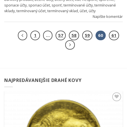
sporiace účty
,
sporiaci účet
,
sporiť
,
termínované účty
,
termínované
vklady
,
termínovaný účet
,
termínovaný vklad
,
účet
,
účty
Napíšte komentár
1
…
57
58
59
60
61
NAJPREDÁVANEJŠIE DRAHÉ KOVY
Pridať k
obľúbeným