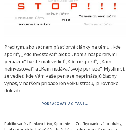
Pred tým, ako začnem písať prvé články na tému „Kde
sporiť“, „Kde investovať“ alebo „Kam s nasporenými
peniazmi“ by ste mali vedieť „Kde nesporiť“, „Kam
neinvestovať“ a „Kam nedávať svoje peniaze“. Myslím si,
že vedieť, kde Vám Vaše peniaze neprinášajú žiadny
výnos, v horšom prípade len veľkú stratu, je rovnako
dôležité.
POKRAČOVAŤ V ČÍTANÍ
→
Publikované v
Bankovníctvo
,
Sporenie
|
Značky:
bankové produkty
,
bankový produkt
,
bežné účty
,
bežný úćet
,
kde nesporiť
,
sporenie
,