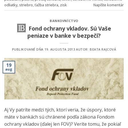
odliatky
,
striebro
,
ťažba striebra
,
zisk
Napíšte komentár
BANKOVNÍCTVO
Fond ochrany vkladov. Sú Vaše
peniaze v banke v bezpečí?
PUBLIKOVANÉ DŇA
19. AUGUSTA 2013
AUTOR:
BEATA RAJCOVÁ
19
aug
Aj Vy patríte medzi tých, ktorí veria, že úspory, ktoré
máte v bankách sú chránené podľa zákona Fondom
ochrany vkladov (ďalej len FOV)? Veríte tomu, že pokiaľ