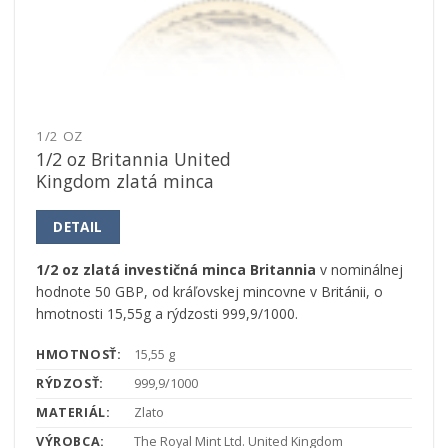
1/2 OZ
1/2 oz Britannia United
Kingdom zlatá minca
DETAIL
1/2 oz zlatá investičná minca Britannia
v nominálnej
hodnote 50 GBP, od kráľovskej mincovne v Británii, o
hmotnosti 15,55g a rýdzosti 999,9/1000.
HMOTNOSŤ:
15,55 g
RÝDZOSŤ:
999,9/1000
MATERIÁL:
Zlato
VÝROBCA:
The Royal Mint Ltd. United Kingdom