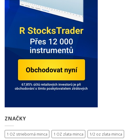
ZNAČKY
1 OZ strieborná minca
1 OZ zlata minca
1/2 oz zlata minca