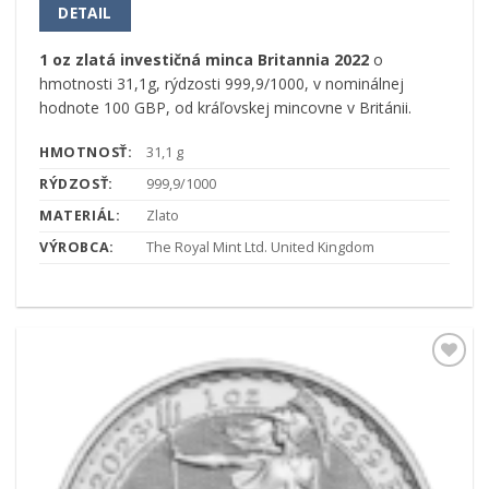
DETAIL
1 oz zlatá investičná minca Britannia 2022
o
hmotnosti 31,1g, rýdzosti 999,9/1000, v nominálnej
hodnote 100 GBP, od kráľovskej mincovne v Británii.
HMOTNOSŤ:
31,1 g
RÝDZOSŤ:
999,9/1000
MATERIÁL:
Zlato
VÝROBCA:
The Royal Mint Ltd. United Kingdom
Pridať k
obľúbeným