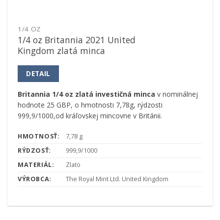
1/4 OZ
1/4 oz Britannia 2021 United
Kingdom zlatá minca
DETAIL
Britannia
1/4 oz zlatá investičná
minca
v nominálnej
hodnote 25 GBP, o hmotnosti 7,78g, rýdzosti
999,9/1000,od kráľovskej mincovne v Británii.
HMOTNOSŤ:
7,78 g
RÝDZOSŤ:
999,9/1000
MATERIÁL:
Zlato
VÝROBCA:
The Royal Mint Ltd. United Kingdom