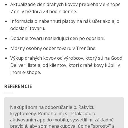
Aktualizácie cien drahých kovov prebieha v e-shope
7 dní v týždni a 24 hodín denne.
Informácia o nabehnutí platby na náš účet ako aj o
odoslaní tovaru.
Dodanie tovaru nasledujúci deň po odoslaní.
Možný osobný odber tovaru v Trenčíne.
Výkup drahých kovov od výrobcov, ktorý sú na
Good
Deliveri
liste aj od klientov, ktorí drahé kovy kúpili v
inom e-shope.
REFERENCIE
Nakúpil som na odporúčanie p. Rakvicu
kryptomeny. Pomohol mi s inštaláciou a
aktivovaním app do mobilu, vysvetlil mi základné
pravidlá, aby som nenakupoval úplne "sprostý" a