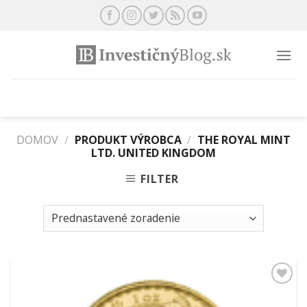
Preskočiť
na
obsah
DOMOV
/
PRODUKT VÝROBCA
/
THE ROYAL MINT
LTD. UNITED KINGDOM
FILTER
Pridať k
obľúbeným