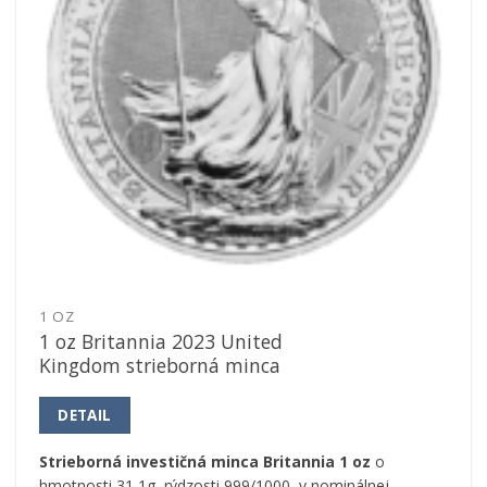
1 OZ
1 oz Britannia 2023 United
Kingdom strieborná minca
DETAIL
Strieborná investičná minca Britannia
1 oz
o
hmotnosti 31,1g, rýdzosti 999/1000, v nominálnej