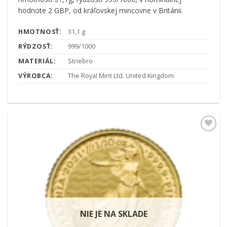
hodnote 2 GBP, od kráľovskej mincovne v Británii.
HMOTNOSŤ:
31,1 g
RÝDZOSŤ:
999/1000
MATERIÁL:
Striebro
VÝROBCA:
The Royal Mint Ltd. United Kingdom
Pridať k
obľúbeným
NIE JE NA SKLADE