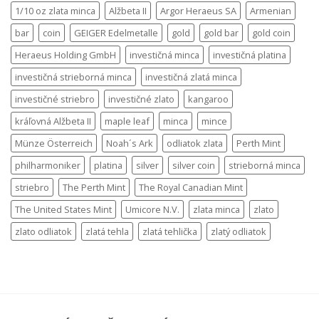
1/10 oz zlata minca
Alžbeta II
Argor Heraeus SA
Armenian
bar
coin
GEIGER Edelmetalle
gold
gold bar
gold coin
Heraeus Holding GmbH
investičná minca
investičná platina
investičná strieborná minca
investičná zlatá minca
investičné striebro
investičné zlato
kangaroo
kráľovná Alžbeta II
maple leaf
minca
mince
Münze Österreich
Noah´s Ark
odliatok zlata
Perth Mint
philharmoniker
platina
silver
silver coin
strieborná minca
striebro
The Perth Mint
The Royal Canadian Mint
The United States Mint
Umicore N.V.
zlata minca
zlato
zlato odliatok
zlatá tehla
zlatá tehlička
zlatý odliatok