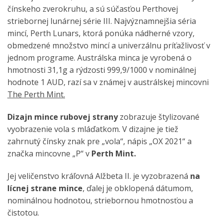
čínskeho zverokruhu, a sú súčasťou Perthovej
striebornej lunárnej série III. Najvýznamnejšia séria
mincí, Perth Lunars, ktorá ponúka nádherné vzory,
obmedzené množstvo mincí a univerzálnu príťažlivosť v
jednom programe. Austrálska minca je vyrobená o
hmotnosti 31,1g a rýdzosti 999,9/1000 v nominálnej
hodnote 1 AUD, razí sa v známej v austrálskej mincovni
The Perth Mint.
Dizajn mince rubovej strany
zobrazuje štylizované
vyobrazenie vola s mláďatkom. V dizajne je tiež
zahrnutý čínsky znak pre „vola“, nápis „OX 2021“ a
značka mincovne „P“ v
Perth Mint.
Jej veličenstvo kráľovná Alžbeta II. je vyzobrazená
na
lícnej strane mince
, ďalej je obklopená dátumom,
nominálnou hodnotou, striebornou hmotnosťou a
čistotou.