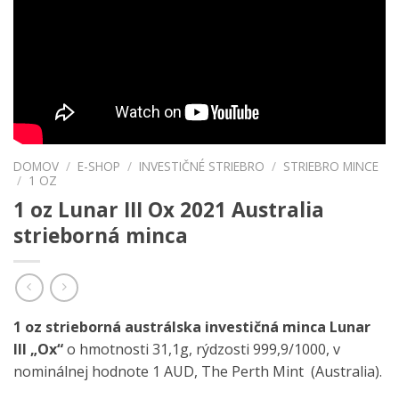
DOMOV
/
E-SHOP
/
INVESTIČNÉ STRIEBRO
/
STRIEBRO MINCE
/
1 OZ
1 oz Lunar III Ox 2021 Australia
strieborná minca
1 oz strieborná austrálska investičná minca Lunar
III „Ox“
o hmotnosti 31,1g, rýdzosti 999,9/1000, v
nominálnej hodnote 1 AUD, The Perth Mint (Australia).