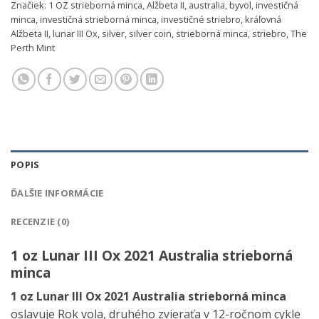
Značiek:
1 OZ strieborná minca
,
Alžbeta II
,
australia
,
byvol
,
investičná
minca
,
investičná strieborná minca
,
investičné striebro
,
kráľovná
Alžbeta II
,
lunar III Ox
,
silver
,
silver coin
,
strieborná minca
,
striebro
,
The
Perth Mint
POPIS
ĎALŠIE INFORMÁCIE
RECENZIE (0)
1 oz Lunar III Ox 2021 Australia strieborná
minca
1 oz Lunar III Ox 2021 Australia strieborná minca
oslavuje Rok vola, druhého zvieraťa v 12-ročnom cykle