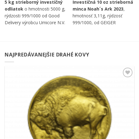
5 kg strieborný investičný
Investičná 10 oz strieborná
odliatok
o hmotnosti 5000 g,
minca Noah´s Ark 2023
,
rýdzosti 999/1000 od Good
hmotnosť 3,11g, rýdzosť
Delivery výrobcu Umicore N.V.
999/1000, od GEIGER
(Belgicko).
Edelmetalle AG a nominálnej
hodnote 5000 DRAM.
NAJPREDÁVANEJŠIE DRAHÉ KOVY
Pridať k
obľúbeným