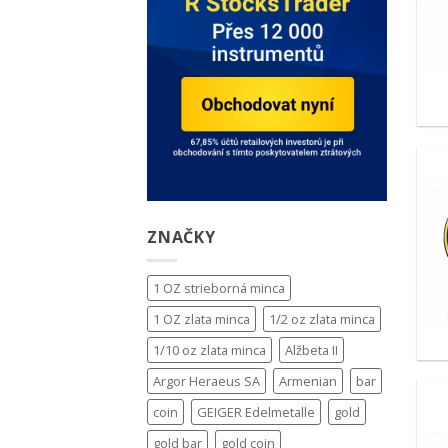
ZNAČKY
1 OZ strieborná minca
1 OZ zlata minca
1/2 oz zlata minca
1/10 oz zlata minca
Alžbeta II
Argor Heraeus SA
Armenian
bar
coin
GEIGER Edelmetalle
gold
gold bar
gold coin