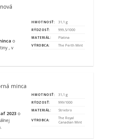
inová
HMOTNOSŤ:
31,1 g
RÝDZOSŤ:
999,5/1000
MATERIÁL:
Platina
 minca
o
VÝROBCA:
The Perth Mint
iny , v
orná minca
HMOTNOSŤ:
31,1 g
RÝDZOSŤ:
999/1000
MATERIÁL:
Striebro
eaf 2023
o
The Royal
álnej
VÝROBCA:
Canadian Mint
.