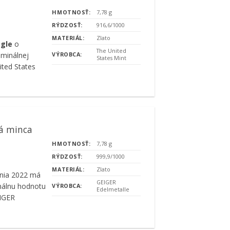
HMOTNOSŤ:
7,78 g
RÝDZOSŤ:
916,6/1000
MATERIÁL:
Zlato
agle
o
The United
ominálnej
VÝROBCA:
States Mint
ted States
tá minca
HMOTNOSŤ:
7,78 g
RÝDZOSŤ:
999,9/1000
MATERIÁL:
Zlato
enia 2022 má
GEIGER
nálnu hodnotu
VÝROBCA:
Edelmetalle
IGER