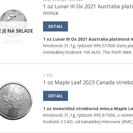
1 oz Lunar III Ox 2021 Australia plat
Pridať k
minca
obľúbeným
DETAIL
E JE NA SKLADE
1 oz Lunar III Ox 2021 Australia platinová
hmotnosti 31,1g, rýdzosti 999,5/1000 čistej plat
nominálnej hodnote 100 AUD, The Perth Mint.
1 OZ
1 oz Maple Leaf 2023 Canada strieb
Pridať k
obľúbeným
DETAIL
1 oz investičná strieborná minca Maple L
hmotnosti 31,1g, rýdzosti 999,9/1000, v nomin
hodnote 5 CAD, od kanadskej mincovne (RMC)