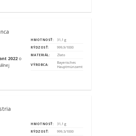
inca
HMOTNOSŤ:
31,1 g
RÝDZOSŤ:
999,9/1000
MATERIÁL:
Zlato
ant 2022
o
Bayerisches
álnej
VÝROBCA:
Hauptmünzamt
stria
HMOTNOSŤ:
31,1 g
RÝDZOSŤ:
999,5/1000