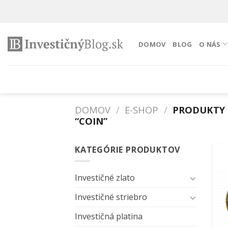
Preskočiť
na
obsah
DOMOV
BLOG
O NÁS
DOMOV
/
E-SHOP
/
PRODUKTY 
“COIN”
KATEGÓRIE PRODUKTOV
Investičné zlato
Investičné striebro
Investičná platina