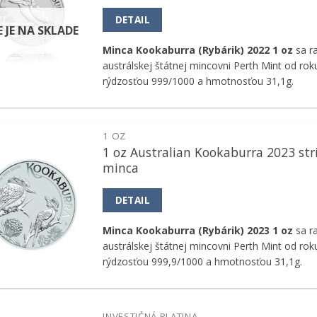
DETAIL
E JE NA SKLADE
Minca Kookaburra (Rybárik) 2022 1 oz
sa ra
austrálskej štátnej mincovni Perth Mint od rok
rýdzosťou 999/1000 a hmotnosťou 31,1g.
1 OZ
1 oz Australian Kookaburra 2023 str
Pridať k
minca
obľúbeným
DETAIL
Minca Kookaburra (Rybárik) 2023 1 oz
sa ra
austrálskej štátnej mincovni Perth Mint od rok
rýdzosťou 999,9/1000 a hmotnosťou 31,1g.
INVESTIČNÁ PLATINA