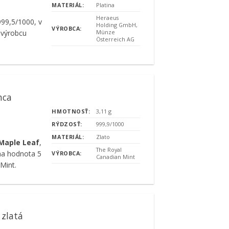
MATERIÁL:
Platina
Heraeus
999,5/1000, v
Holding GmbH,
VÝROBCA:
Münze
 výrobcu
Österreich AG
nca
HMOTNOSŤ:
3,11 g
RÝDZOSŤ:
999,9/1000
MATERIÁL:
Zlato
 Maple Leaf
,
The Royal
na hodnota 5
VÝROBCA:
Canadian Mint
Mint.
 zlatá