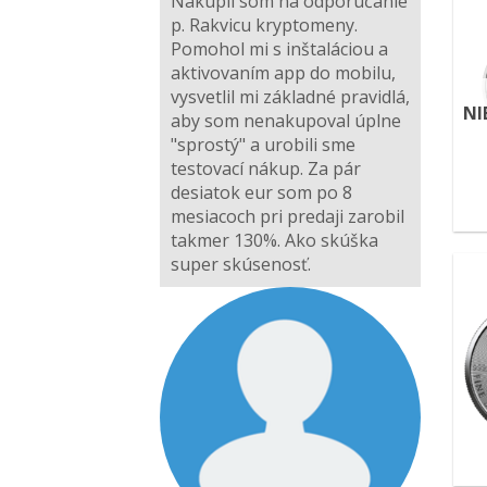
Nakúpil som na odporúčanie
p. Rakvicu kryptomeny.
Pomohol mi s inštaláciou a
aktivovaním app do mobilu,
vysvetlil mi základné pravidlá,
NI
aby som nenakupoval úplne
"sprostý" a urobili sme
testovací nákup. Za pár
desiatok eur som po 8
mesiacoch pri predaji zarobil
takmer 130%. Ako skúška
super skúsenosť.