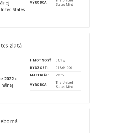
The United
álnej
VÝROBCA:
States Mint
nited States
tes zlatá
HMOTNOSŤ:
31,1 g
RÝDZOSŤ:
916,6/1000
MATERIÁL:
Zlato
le 2022
o
The United
inálnej
VÝROBCA:
States Mint
ieborná