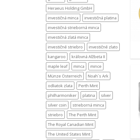
Heraeus Holding GmbH
investičná minca
investičná platina
investičná strieborná minca
investičná zlatá minca
investičné striebro
investičné zlato
kangaroo
kráľovná Alžbeta II
maple leaf
minca
mince
Münze Österreich
Noah´s Ark
odliatok zlata
Perth Mint
philharmoniker
platina
silver
silver coin
strieborná minca
striebro
The Perth Mint
The Royal Canadian Mint
The United States Mint