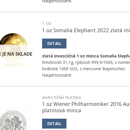
Hauptmünzamt.
1 OZ
1 oz Somalia Elephant 2022 zlatá m
Pridať k
obľúbeným
DETAIL
E JE NA SKLADE
zlatá investičná 1 oz minca Somalia Eleph
hmotnosti 31,1g, rýdzosti 999,9/1000, v nomin
hodnote 1000 SOS, z mincovne Bayerisches
Hauptmünzamt.
INVESTIČNÁ PLATINA
1 oz Wiener Philharmoniker 2016 Au
Pridať k
platinová minca
obľúbeným
DETAIL