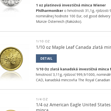
1 oz platinová investičná minca Wiener
Philharmoniker
o hmotnosti 31,1g, rýdzosti 
nominálnej hodnote 100 Eur, od good delivery
Münze Österreich (Rakúsko).
1/10 OZ
1/10 oz Maple Leaf Canada zlatá mi
Pridať k
obľúbeným
DETAIL
1/10 Oz zlatá kanadská investičná minca
hmotnosť 3,11g, rýdzosť 999,9/1000, nominál
CAD, kanadská mincovňa The Royal Canadian 
1/4 OZ
1/4 oz American Eagle United States
Pridať k
minca