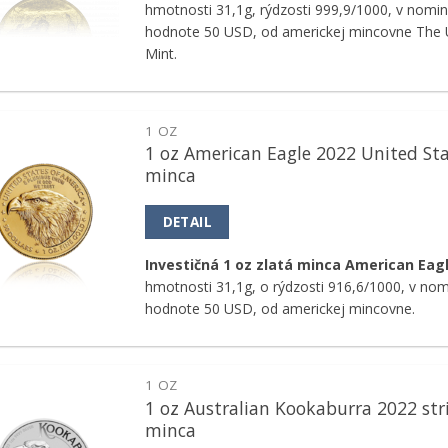
hmotnosti 31,1g, rýdzosti 999,9/1000, v nomin
hodnote 50 USD, od americkej mincovne The U
Mint.
1 OZ
1 oz American Eagle 2022 United Sta
Pridať k
minca
obľúbeným
DETAIL
Investičná 1 oz zlatá minca American Eag
hmotnosti 31,1g, o rýdzosti 916,6/1000, v nom
hodnote 50 USD, od americkej mincovne.
1 OZ
1 oz Australian Kookaburra 2022 str
Pridať k
minca
obľúbeným