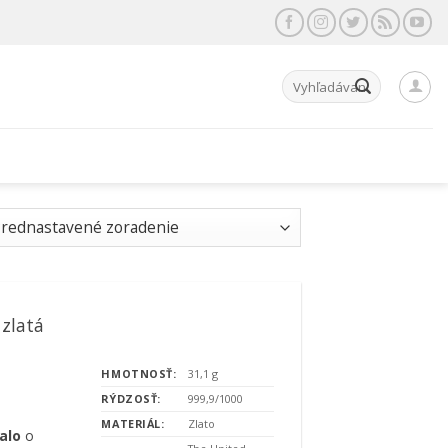
Hľadať:
 zlatá
HMOTNOSŤ:
31,1 g
RÝDZOSŤ:
999,9/1000
MATERIÁL:
Zlato
alo
o