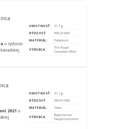
minca
HMOTNOSŤ:
31,1 g
RÝDZOSŤ:
999,5/1000
MATERIÁL:
Paládium
nca
o rýdzosti
The Royal
 kanadskej
VÝROBCA:
Canadian Mint
inca
HMOTNOSŤ:
31,1 g
RÝDZOSŤ:
999,9/1000
MATERIÁL:
Zlato
ant 2021
o
Bayerisches
álnej
VÝROBCA:
Hauptmünzamt