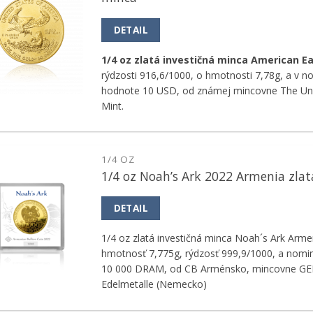
obľúbeným
DETAIL
1/4 oz zlatá investičná minca American E
rýdzosti 916,6/1000, o hmotnosti 7,78g, a v n
hodnote 10 USD, od známej mincovne The Uni
Mint.
1/4 OZ
1/4 oz Noah’s Ark 2022 Armenia zla
Pridať k
obľúbeným
DETAIL
1/4 oz zlatá investičná minca Noah´s Ark Arm
hmotnosť 7,775g, rýdzosť 999,9/1000, a nomi
10 000 DRAM, od CB Arménsko, mincovne GE
Edelmetalle (Nemecko)