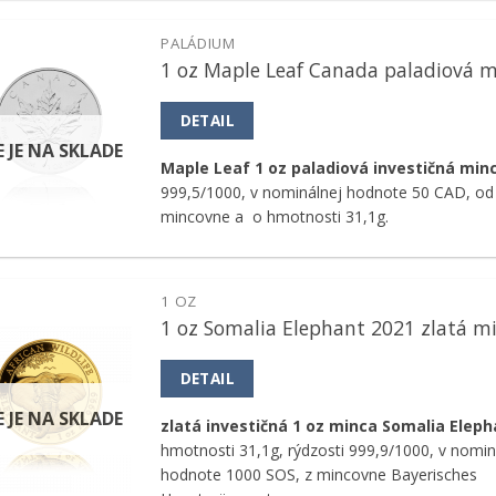
PALÁDIUM
1 oz Maple Leaf Canada paladiová 
Pridať k
obľúbeným
DETAIL
E JE NA SKLADE
Maple Leaf 1 oz paladiová investičná mi
999,5/1000, v nominálnej hodnote 50 CAD, od
mincovne a
o hmotnosti 31,1g.
1 OZ
1 oz Somalia Elephant 2021 zlatá m
Pridať k
obľúbeným
DETAIL
E JE NA SKLADE
zlatá investičná 1 oz minca Somalia Eleph
hmotnosti 31,1g, rýdzosti 999,9/1000, v nomin
hodnote 1000 SOS, z mincovne Bayerisches