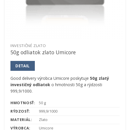
INVESTIČNÉ ZLATO
50g odliatok zlato Umicore
DETAIL
Good delivery výrobca Umicore poskytuje
50g zlatý
investičný odliatok
o hmotnosti 50g a rýdzosti
999,9/1000.
HMOTNOSŤ:
50 g
RÝDZOSŤ:
999,9/1000
MATERIÁL:
Zlato
VÝROBCA:
Umicore