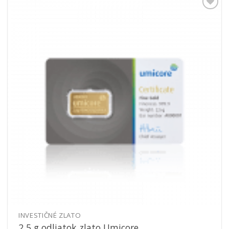
Pridať k
obľúbeným
INVESTIČNÉ ZLATO
2,5 g odliatok zlato Umicore