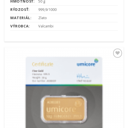
HMOTNOSŤ:
50 g
RÝDZOSŤ:
999,9/1000
MATERIÁL:
Zlato
VÝROBCA:
Valcambi
Pridať k
obľúbeným