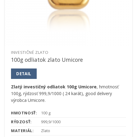
INVESTIČNÉ ZLATO
100g odliatok zlato Umicore
DETAIL
Zlatý investičný odliatok 100g Umicore
, hmotnosť
100g, rýdzosť 999,9/1000 ( 24 karát), good delivery
výrobca Umicore.
HMOTNOSŤ:
100 g
RÝDZOSŤ:
999,9/1000
MATERIÁL:
Zlato