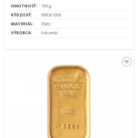
HMOTNOSŤ:
100 g
RÝDZOSŤ:
999,9/1000
MATERIÁL:
Zlato
VÝROBCA:
Valcambi
Pridať k
obľúbeným