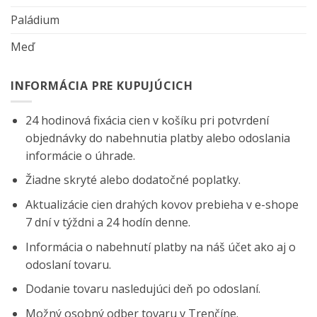
Paládium
Meď
INFORMÁCIA PRE KUPUJÚCICH
24 hodinová fixácia cien v košíku pri potvrdení
objednávky do nabehnutia platby alebo odoslania
informácie o úhrade.
Žiadne skryté alebo dodatočné poplatky.
Aktualizácie cien drahých kovov prebieha v e-shope
7 dní v týždni a 24 hodín denne.
Informácia o nabehnutí platby na náš účet ako aj o
odoslaní tovaru.
Dodanie tovaru nasledujúci deň po odoslaní.
Možný osobný odber tovaru v Trenčíne.