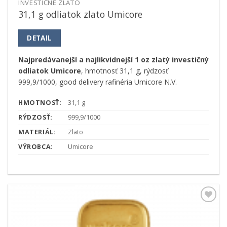
INVESTIČNÉ ZLATO
31,1 g odliatok zlato Umicore
DETAIL
Najpredávanejší a najlikvidnejší 1 oz zlatý investičný
odliatok Umicore
, hmotnosť 31,1 g, rýdzosť
999,9/1000, good delivery rafinéria Umicore N.V.
HMOTNOSŤ:
31,1 g
RÝDZOSŤ:
999,9/1000
MATERIÁL:
Zlato
VÝROBCA:
Umicore
Pridať k
obľúbeným