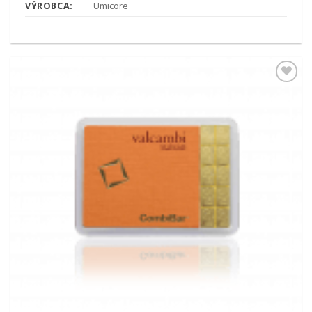
VÝROBCA:
Umicore
Pridať k
obľúbeným