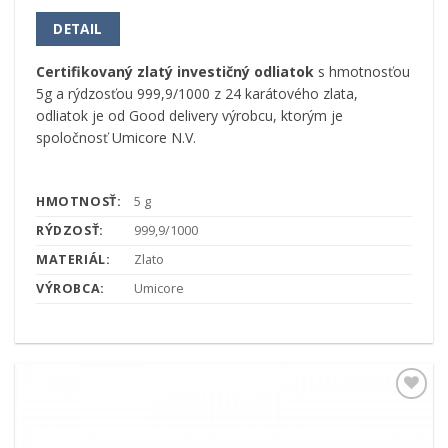
DETAIL
Certifikovaný zlatý investičný odliatok
s hmotnosťou
5g a rýdzosťou 999,9/1000 z 24 karátového zlata,
odliatok je od Good delivery výrobcu, ktorým je
spoločnosť Umicore N.V.
HMOTNOSŤ:
5 g
RÝDZOSŤ:
999,9/1000
MATERIÁL:
Zlato
VÝROBCA:
Umicore
Pridať k
obľúbeným