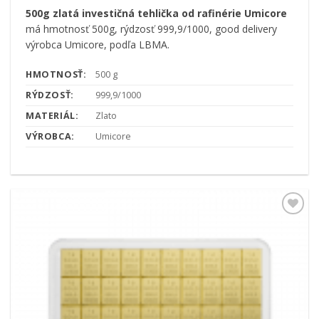
500g zlatá investičná tehlička od rafinérie Umicore
má hmotnosť 500g, rýdzosť 999,9/1000, good delivery
výrobca Umicore, podľa LBMA.
HMOTNOSŤ:
500 g
RÝDZOSŤ:
999,9/1000
MATERIÁL:
Zlato
VÝROBCA:
Umicore
Pridať k
obľúbeným