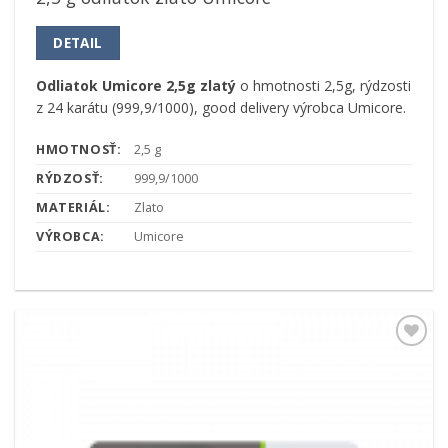
DETAIL
Odliatok Umicore 2,5g zlatý
o hmotnosti 2,5g, rýdzosti
z 24 karátu (999,9/1000), good delivery výrobca Umicore.
HMOTNOSŤ:
2,5 g
RÝDZOSŤ:
999,9/1000
MATERIÁL:
Zlato
VÝROBCA:
Umicore
Pridať k
obľúbeným