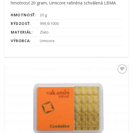
hmotnosť 20 gram, Umicore rafinéria schválená LBMA.
HMOTNOSŤ:
20 g
RÝDZOSŤ:
999,9/1000
MATERIÁL:
Zlato
VÝROBCA:
Umicore
Pridať k
obľúbeným