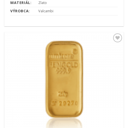
MATERIÁL:
Zlato
VÝROBCA:
Valcambi
Pridať k
obľúbeným