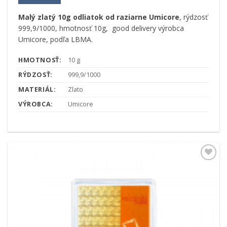
Malý zlatý 10g odliatok od raziarne Umicore
, rýdzosť
999,9/1000, hmotnosť 10g, good delivery výrobca
Umicore, podľa LBMA.
HMOTNOSŤ:
10 g
RÝDZOSŤ:
999,9/1000
MATERIÁL:
Zlato
VÝROBCA:
Umicore
Pridať k
obľúbeným