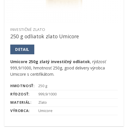
INVESTIČNÉ ZLATO
250 g odliatok zlato Umicore
DETAIL
Umicore 250g zlatý investičný odliatok
, rýdzosť
999,9/1000, hmotnosť 250g, good delivery výrobca
Umicore s ceritifikátom.
HMOTNOSŤ:
250 g
RÝDZOSŤ:
999,9/1000
MATERIÁL:
Zlato
VÝROBCA:
Umicore