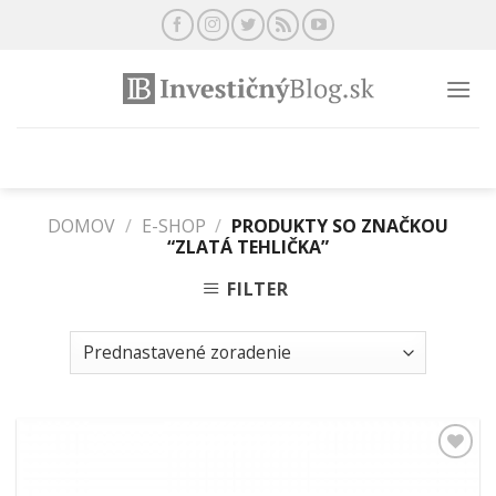
Preskočiť
na
obsah
DOMOV
/
E-SHOP
/
PRODUKTY SO ZNAČKOU
“ZLATÁ TEHLIČKA”
FILTER
Pridať k
obľúbeným