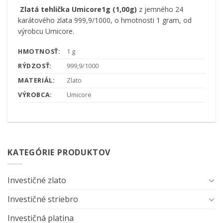
Zlatá tehlička Umicore1g (1,00g)
z jemného 24
karátového zlata 999,9/1000, o hmotnosti 1 gram, od
výrobcu Umicore.
HMOTNOSŤ:
1 g
RÝDZOSŤ:
999,9/1000
MATERIÁL:
Zlato
VÝROBCA:
Umicore
KATEGÓRIE PRODUKTOV
Investičné zlato
Investičné striebro
Investičná platina