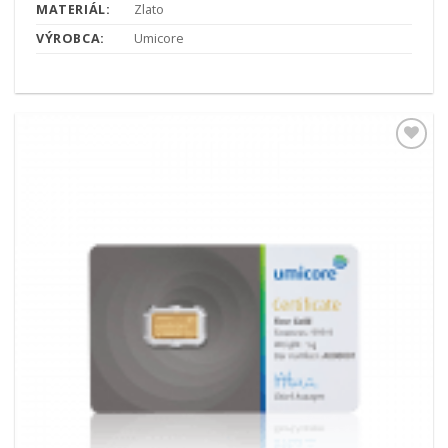
MATERIÁL:
Zlato
VÝROBCA:
Umicore
Pridať k
obľúbeným