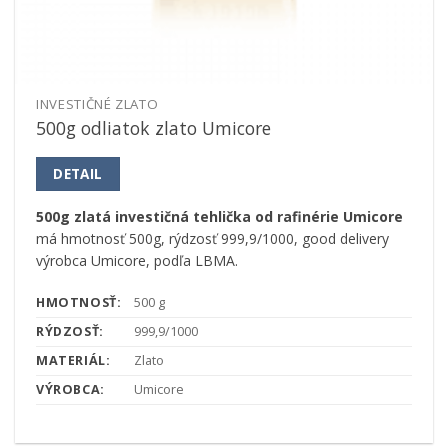
INVESTIČNÉ ZLATO
500g odliatok zlato Umicore
DETAIL
500g zlatá investičná tehlička od rafinérie Umicore
má hmotnosť 500g, rýdzosť 999,9/1000, good delivery
výrobca Umicore, podľa LBMA.
HMOTNOSŤ:
500 g
RÝDZOSŤ:
999,9/1000
MATERIÁL:
Zlato
VÝROBCA:
Umicore