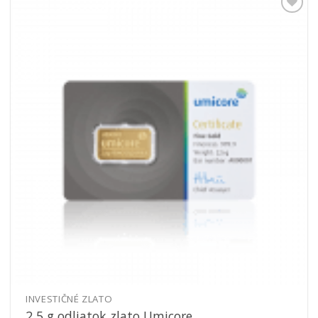
Pridať k
obľúbeným
INVESTIČNÉ ZLATO
2,5 g odliatok zlato Umicore