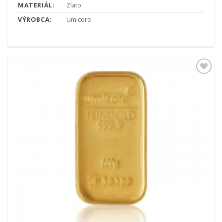
MATERIÁL:
Zlato
VÝROBCA:
Umicore
Pridať k
obľúbeným