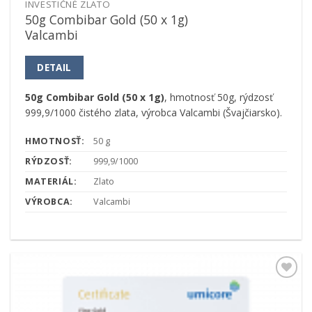
INVESTIČNÉ ZLATO
50g Combibar Gold (50 x 1g)
Valcambi
DETAIL
50g Combibar Gold (50 x 1g)
, hmotnosť 50g, rýdzosť
999,9/1000 čistého zlata, výrobca Valcambi (Švajčiarsko).
HMOTNOSŤ:
50 g
RÝDZOSŤ:
999,9/1000
MATERIÁL:
Zlato
VÝROBCA:
Valcambi
Pridať k
obľúbeným