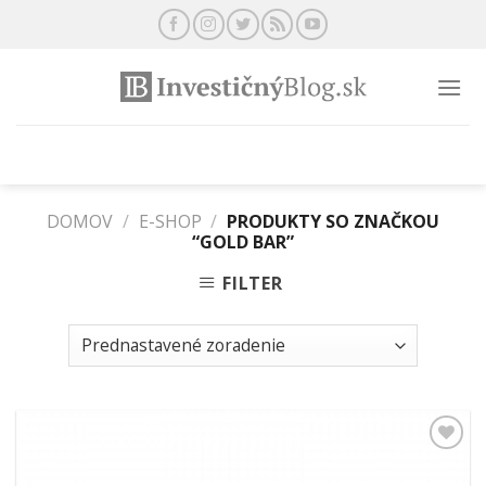
Preskočiť
na
obsah
DOMOV
/
E-SHOP
/
PRODUKTY SO ZNAČKOU
“GOLD BAR”
FILTER
Pridať k
obľúbeným