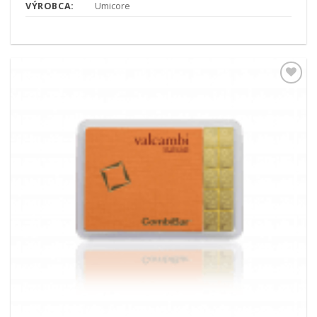
VÝROBCA:
Umicore
Pridať k
obľúbeným