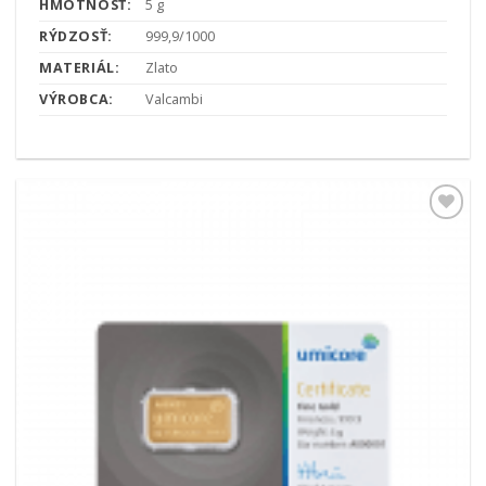
HMOTNOSŤ:
5 g
RÝDZOSŤ:
999,9/1000
MATERIÁL:
Zlato
VÝROBCA:
Valcambi
Pridať k
obľúbeným