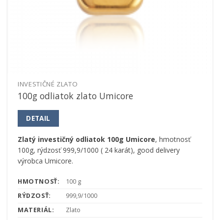
INVESTIČNÉ ZLATO
100g odliatok zlato Umicore
DETAIL
Zlatý investičný odliatok 100g Umicore
, hmotnosť
100g, rýdzosť 999,9/1000 ( 24 karát), good delivery
výrobca Umicore.
HMOTNOSŤ:
100 g
RÝDZOSŤ:
999,9/1000
MATERIÁL:
Zlato