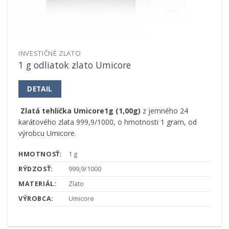
INVESTIČNÉ ZLATO
1 g odliatok zlato Umicore
DETAIL
Zlatá tehlička Umicore1g (1,00g)
z jemného 24
karátového zlata 999,9/1000, o hmotnosti 1 gram, od
výrobcu Umicore.
HMOTNOSŤ:
1 g
RÝDZOSŤ:
999,9/1000
MATERIÁL:
Zlato
VÝROBCA:
Umicore