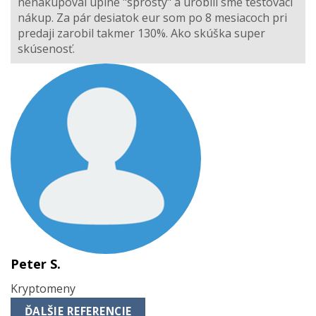
nenakupoval úplne "sprostý" a urobili sme testovací
nákup. Za pár desiatok eur som po 8 mesiacoch pri
predaji zarobil takmer 130%. Ako skúška super
skúsenosť.
Peter S.
Kryptomeny
ĎALŠIE REFERENCIE