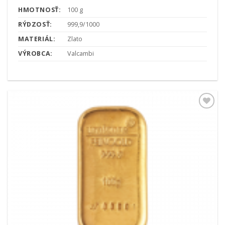
HMOTNOSŤ:
100 g
RÝDZOSŤ:
999,9/1000
MATERIÁL:
Zlato
VÝROBCA:
Valcambi
Pridať k
obľúbeným