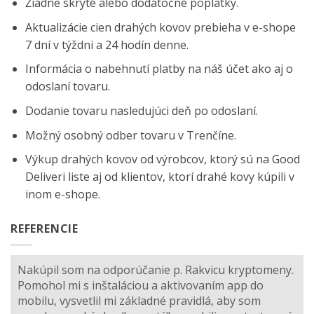
Žiadne skryté alebo dodatočné poplatky.
Aktualizácie cien drahých kovov prebieha v e-shope
7 dní v týždni a 24 hodín denne.
Informácia o nabehnutí platby na náš účet ako aj o
odoslaní tovaru.
Dodanie tovaru nasledujúci deň po odoslaní.
Možný osobný odber tovaru v Trenčíne.
Výkup drahých kovov od výrobcov, ktorý sú na
Good
Deliveri
liste aj od klientov, ktorí drahé kovy kúpili v
inom e-shope.
REFERENCIE
Nakúpil som na odporúčanie p. Rakvicu kryptomeny.
Pomohol mi s inštaláciou a aktivovaním app do
mobilu, vysvetlil mi základné pravidlá, aby som