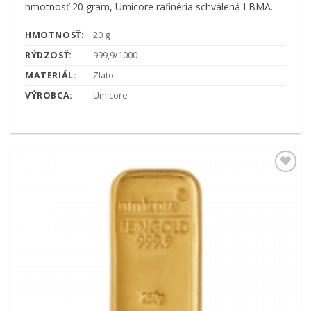
hmotnosť 20 gram, Umicore rafinéria schválená LBMA.
HMOTNOSŤ:
20 g
RÝDZOSŤ:
999,9/1000
MATERIÁL:
Zlato
VÝROBCA:
Umicore
Pridať k
obľúbeným