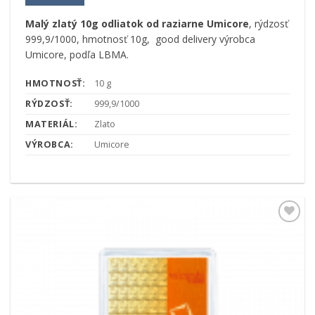
Malý zlatý 10g odliatok od raziarne Umicore
, rýdzosť
999,9/1000, hmotnosť 10g, good delivery výrobca
Umicore, podľa LBMA.
HMOTNOSŤ:
10 g
RÝDZOSŤ:
999,9/1000
MATERIÁL:
Zlato
VÝROBCA:
Umicore
Pridať k
obľúbeným