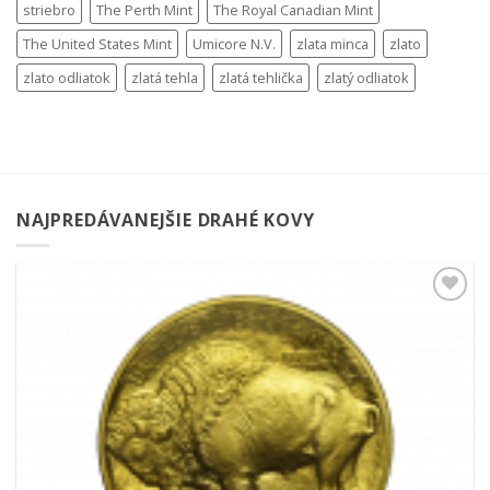
striebro
The Perth Mint
The Royal Canadian Mint
The United States Mint
Umicore N.V.
zlata minca
zlato
zlato odliatok
zlatá tehla
zlatá tehlička
zlatý odliatok
NAJPREDÁVANEJŠIE DRAHÉ KOVY
Pridať k
obľúbeným