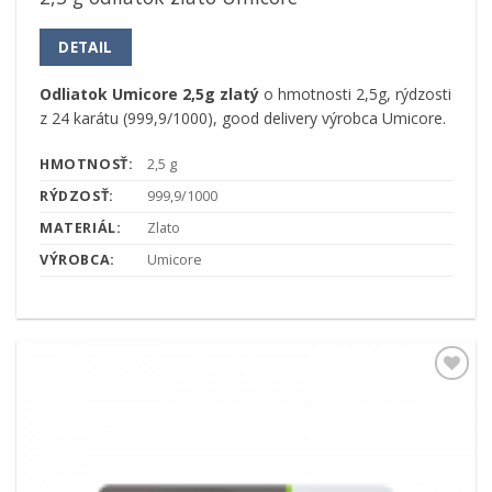
DETAIL
Odliatok Umicore 2,5g zlatý
o hmotnosti 2,5g, rýdzosti
z 24 karátu (999,9/1000), good delivery výrobca Umicore.
HMOTNOSŤ:
2,5 g
RÝDZOSŤ:
999,9/1000
MATERIÁL:
Zlato
VÝROBCA:
Umicore
Pridať k
obľúbeným