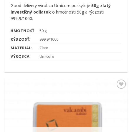
Good delivery výrobca Umicore poskytuje
50g zlatý
investičný odliatok
o hmotnosti 50g a rýdzosti
999,9/1000.
HMOTNOSŤ:
50 g
RÝDZOSŤ:
999,9/1000
MATERIÁL:
Zlato
VÝROBCA:
Umicore
Pridať k
obľúbeným