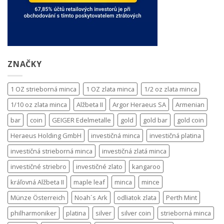
ZNAČKY
1 OZ strieborná minca
1 OZ zlata minca
1/2 oz zlata minca
1/10 oz zlata minca
Alžbeta II
Argor Heraeus SA
Armenian
bar
coin
GEIGER Edelmetalle
gold
gold bar
gold coin
Heraeus Holding GmbH
investičná minca
investičná platina
investičná strieborná minca
investičná zlatá minca
investičné striebro
investičné zlato
kangaroo
kráľovná Alžbeta II
maple leaf
minca
mince
Münze Österreich
Noah´s Ark
odliatok zlata
Perth Mint
philharmoniker
platina
silver
silver coin
strieborná minca