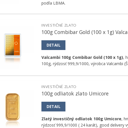
podľa LBMA.
INVESTIČNÉ ZLATO
100g Combibar Gold (100 x 1g) Valc
Pridať k
obľúbeným
DETAIL
Valcambi 100g Combibar Gold (100 x 1g)
, 
100g, rýdzosť 999,9/1000, výrobca Valcambi (Š
INVESTIČNÉ ZLATO
100g odliatok zlato Umicore
Pridať k
obľúbeným
DETAIL
Zlatý investičný odliatok 100g Umicore
, h
rýdzosť 999,9/1000 ( 24 karát), good delivery 