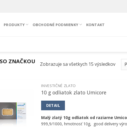
PRODUKTY
OBCHODNÉ PODMIENKY
KONTAKT
SO ZNAČKOU
Zobrazuje sa všetkych 15 výsledkov
INVESTIČNÉ ZLATO
10 g odliatok zlato Umicore
Pridať k
obľúbeným
DETAIL
Malý zlatý 10g odliatok od raziarne Umic
999,9/1000, hmotnosť 10g, good delivery výr