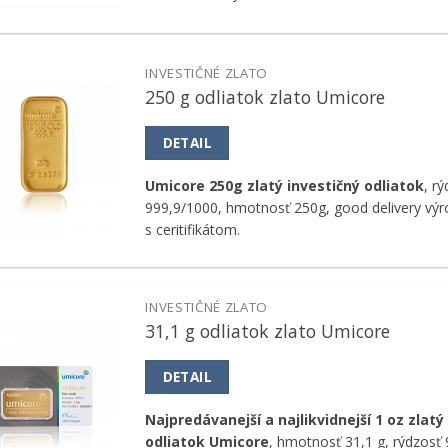
INVESTIČNÉ ZLATO
250 g odliatok zlato Umicore
Pridať k
obľúbeným
DETAIL
Umicore 250g zlatý investičný odliatok
, r
999,9/1000, hmotnosť 250g, good delivery vý
s ceritifikátom.
INVESTIČNÉ ZLATO
31,1 g odliatok zlato Umicore
Pridať k
obľúbeným
DETAIL
Najpredávanejší a najlikvidnejší 1 oz zlatý
odliatok Umicore
, hmotnosť 31,1 g, rýdzosť