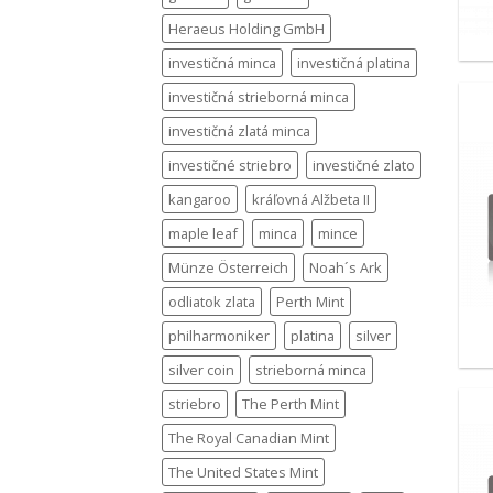
Heraeus Holding GmbH
investičná minca
investičná platina
investičná strieborná minca
investičná zlatá minca
investičné striebro
investičné zlato
kangaroo
kráľovná Alžbeta II
maple leaf
minca
mince
Münze Österreich
Noah´s Ark
odliatok zlata
Perth Mint
philharmoniker
platina
silver
silver coin
strieborná minca
striebro
The Perth Mint
The Royal Canadian Mint
The United States Mint