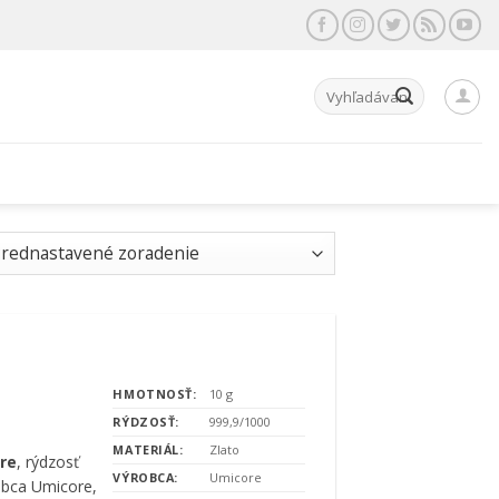
Hľadať:
HMOTNOSŤ:
10 g
RÝDZOSŤ:
999,9/1000
MATERIÁL:
Zlato
ore
, rýdzosť
VÝROBCA:
Umicore
obca Umicore,