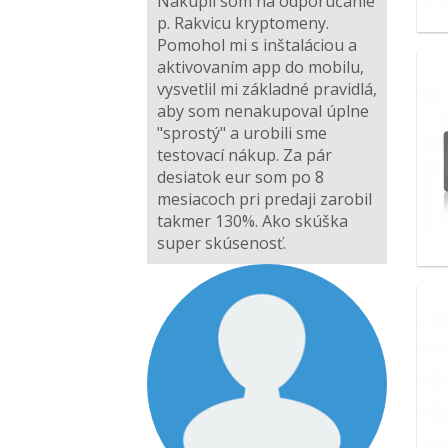
Nakúpil som na odporúčanie
p. Rakvicu kryptomeny.
Pomohol mi s inštaláciou a
aktivovaním app do mobilu,
vysvetlil mi základné pravidlá,
aby som nenakupoval úplne
"sprostý" a urobili sme
testovací nákup. Za pár
desiatok eur som po 8
mesiacoch pri predaji zarobil
takmer 130%. Ako skúška
super skúsenosť.