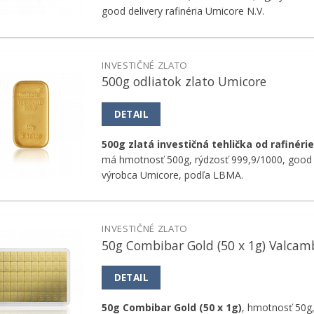
good delivery rafinéria Umicore N.V.
INVESTIČNÉ ZLATO
500g odliatok zlato Umicore
Pridať k
obľúbeným
DETAIL
500g zlatá investičná tehlička od rafinéri
má hmotnosť 500g, rýdzosť 999,9/1000, good 
výrobca Umicore, podľa LBMA.
INVESTIČNÉ ZLATO
50g Combibar Gold (50 x 1g) Valcam
Pridať k
obľúbeným
DETAIL
50g Combibar Gold (50 x 1g)
, hmotnosť 50g,