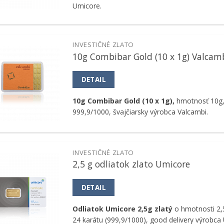
Umicore.
INVESTIČNÉ ZLATO
10g Combibar Gold (10 x 1g) Valcam
Pridať k
obľúbeným
DETAIL
10g Combibar Gold (10 x 1g),
hmotnosť 10g,
999,9/1000, švajčiarsky výrobca Valcambi.
INVESTIČNÉ ZLATO
2,5 g odliatok zlato Umicore
Pridať k
obľúbeným
DETAIL
Odliatok Umicore 2,5g zlatý
o hmotnosti 2,5
24 karátu (999,9/1000), good delivery výrobca