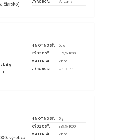
VÝROBCA:
Valcambi
ajčiarsko).
HMOTNOSŤ:
50 g
RÝDZOSŤ:
999,9/1000
MATERIÁL:
Zlato
zlatý
VÝROBCA:
Umicore
ti
HMOTNOSŤ:
5 g
RÝDZOSŤ:
999,9/1000
MATERIÁL:
Zlato
1000, výrobca