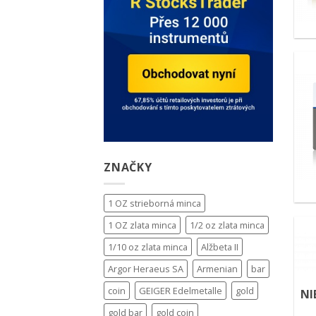
ZNAČKY
1 OZ strieborná minca
1 OZ zlata minca
1/2 oz zlata minca
1/10 oz zlata minca
Alžbeta II
Argor Heraeus SA
Armenian
bar
coin
GEIGER Edelmetalle
gold
NI
gold bar
gold coin