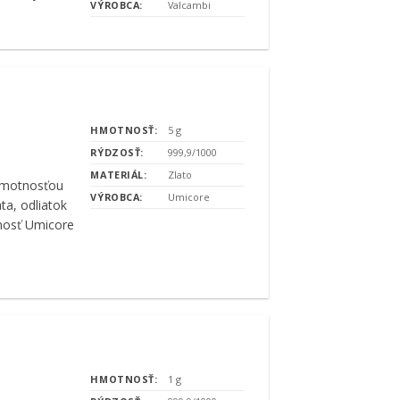
VÝROBCA:
Valcambi
HMOTNOSŤ:
5 g
RÝDZOSŤ:
999,9/1000
MATERIÁL:
Zlato
motnosťou
VÝROBCA:
Umicore
ta, odliatok
čnosť Umicore
HMOTNOSŤ:
1 g