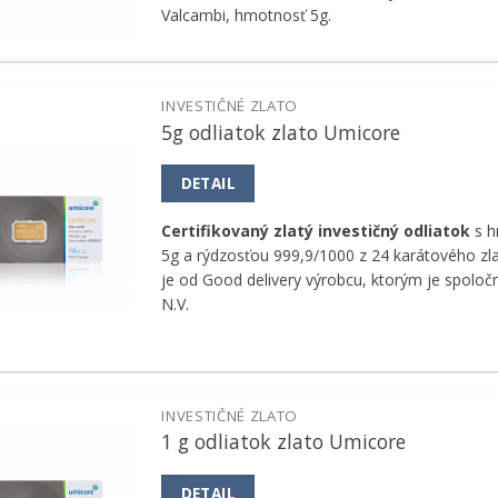
Valcambi, hmotnosť 5g.
INVESTIČNÉ ZLATO
5g odliatok zlato Umicore
Pridať k
obľúbeným
DETAIL
Certifikovaný zlatý investičný odliatok
s h
5g a rýdzosťou 999,9/1000 z 24 karátového zla
je od Good delivery výrobcu, ktorým je spolo
N.V.
INVESTIČNÉ ZLATO
1 g odliatok zlato Umicore
Pridať k
obľúbeným
DETAIL