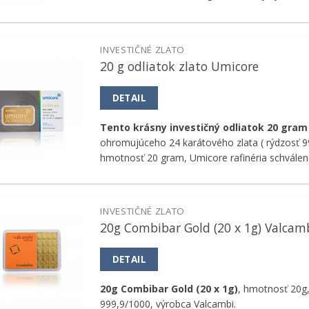
INVESTIČNÉ ZLATO
20 g odliatok zlato Umicore
Pridať k
obľúbeným
DETAIL
Tento krásny investičný odliatok 20 gram
ohromujúceho 24 karátového zlata ( rýdzosť 9
hmotnosť 20 gram, Umicore rafinéria schvále
INVESTIČNÉ ZLATO
20g Combibar Gold (20 x 1g) Valcam
Pridať k
obľúbeným
DETAIL
20g Combibar Gold (20 x 1g)
, hmotnosť 20g,
999,9/1000, výrobca Valcambi.