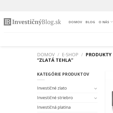
Preskočiť
na
obsah
DOMOV
BLOG
O NÁS
DOMOV
/
E-SHOP
/
PRODUKTY 
“ZLATÁ TEHLA”
KATEGÓRIE PRODUKTOV
Investičné zlato
Investičné striebro
Investičná platina