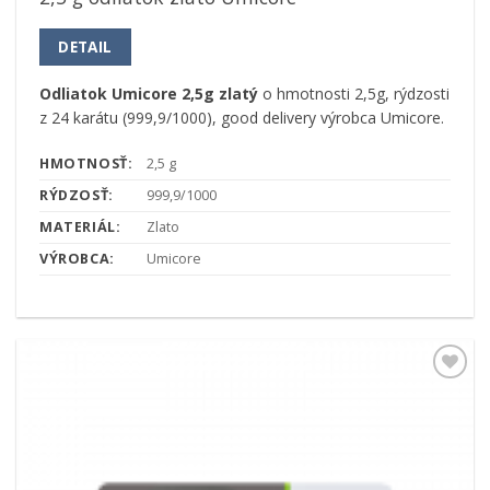
DETAIL
Odliatok Umicore 2,5g zlatý
o hmotnosti 2,5g, rýdzosti
z 24 karátu (999,9/1000), good delivery výrobca Umicore.
HMOTNOSŤ:
2,5 g
RÝDZOSŤ:
999,9/1000
MATERIÁL:
Zlato
VÝROBCA:
Umicore
Pridať k
obľúbeným