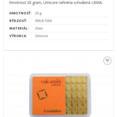
hmotnosť 20 gram, Umicore rafinéria schválená LBMA.
HMOTNOSŤ:
20 g
RÝDZOSŤ:
999,9/1000
MATERIÁL:
Zlato
VÝROBCA:
Umicore
Pridať k
obľúbeným