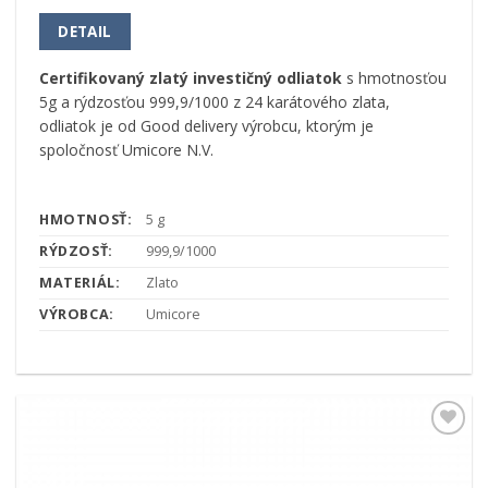
DETAIL
Certifikovaný zlatý investičný odliatok
s hmotnosťou
5g a rýdzosťou 999,9/1000 z 24 karátového zlata,
odliatok je od Good delivery výrobcu, ktorým je
spoločnosť Umicore N.V.
HMOTNOSŤ:
5 g
RÝDZOSŤ:
999,9/1000
MATERIÁL:
Zlato
VÝROBCA:
Umicore
Pridať k
obľúbeným