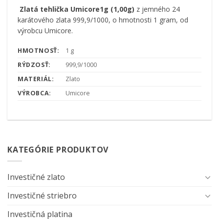
Zlatá tehlička Umicore1g (1,00g)
z jemného 24
karátového zlata 999,9/1000, o hmotnosti 1 gram, od
výrobcu Umicore.
HMOTNOSŤ:
1 g
RÝDZOSŤ:
999,9/1000
MATERIÁL:
Zlato
VÝROBCA:
Umicore
KATEGÓRIE PRODUKTOV
Investičné zlato
Investičné striebro
Investičná platina