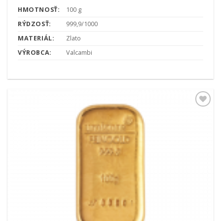
HMOTNOSŤ:
100 g
RÝDZOSŤ:
999,9/1000
MATERIÁL:
Zlato
VÝROBCA:
Valcambi
Pridať k
obľúbeným