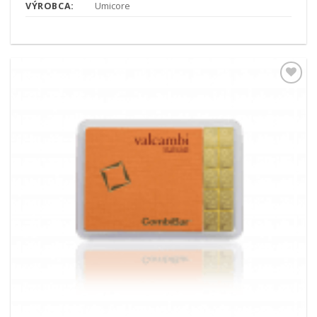
VÝROBCA:
Umicore
Pridať k
obľúbeným