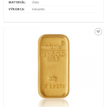
MATERIÁL:
Zlato
VÝROBCA:
Valcambi
Pridať k
obľúbeným