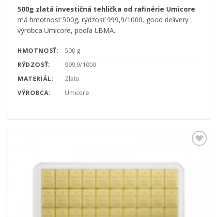
500g zlatá investičná tehlička od rafinérie Umicore
má hmotnosť 500g, rýdzosť 999,9/1000, good delivery
výrobca Umicore, podľa LBMA.
HMOTNOSŤ:
500 g
RÝDZOSŤ:
999,9/1000
MATERIÁL:
Zlato
VÝROBCA:
Umicore
Pridať k
obľúbeným