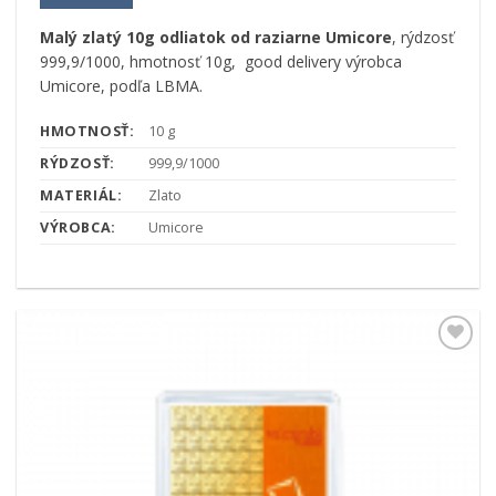
Malý zlatý 10g odliatok od raziarne Umicore
, rýdzosť
999,9/1000, hmotnosť 10g, good delivery výrobca
Umicore, podľa LBMA.
HMOTNOSŤ:
10 g
RÝDZOSŤ:
999,9/1000
MATERIÁL:
Zlato
VÝROBCA:
Umicore
Pridať k
obľúbeným