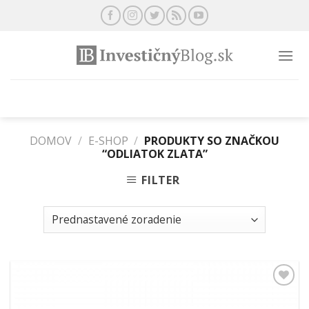
Preskočiť
na
obsah
DOMOV
/
E-SHOP
/
PRODUKTY SO ZNAČKOU
“ODLIATOK ZLATA”
FILTER
Pridať k
obľúbeným