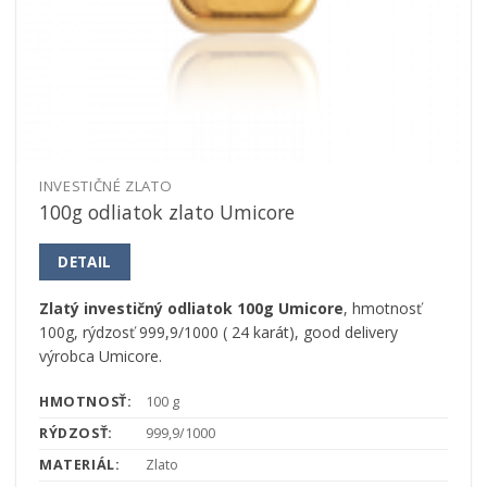
INVESTIČNÉ ZLATO
100g odliatok zlato Umicore
DETAIL
Zlatý investičný odliatok 100g Umicore
, hmotnosť
100g, rýdzosť 999,9/1000 ( 24 karát), good delivery
výrobca Umicore.
HMOTNOSŤ:
100 g
RÝDZOSŤ:
999,9/1000
MATERIÁL:
Zlato