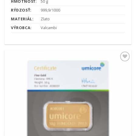
HMOTNOSŤ:
50 g
RÝDZOSŤ:
999,9/1000
MATERIÁL:
Zlato
VÝROBCA:
Valcambi
Pridať k
obľúbeným