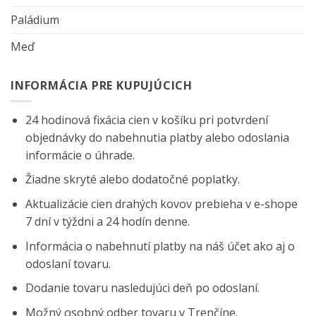
Paládium
Meď
INFORMÁCIA PRE KUPUJÚCICH
24 hodinová fixácia cien v košíku pri potvrdení
objednávky do nabehnutia platby alebo odoslania
informácie o úhrade.
Žiadne skryté alebo dodatočné poplatky.
Aktualizácie cien drahých kovov prebieha v e-shope
7 dní v týždni a 24 hodín denne.
Informácia o nabehnutí platby na náš účet ako aj o
odoslaní tovaru.
Dodanie tovaru nasledujúci deň po odoslaní.
Možný osobný odber tovaru v Trenčíne.