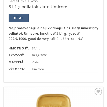
INVESTIČNÉ ZLATO
31,1 g odliatok zlato Umicore
DETAIL
Najpredávanejší a najlikvidnejší 1 oz zlatý investičný
odliatok Umicore
, hmotnosť 31,1 g, rýdzosť
999,9/1000, good delivery rafinéria Umicore N.V.
HMOTNOSŤ:
31,1 g
RÝDZOSŤ:
999,9/1000
MATERIÁL:
Zlato
VÝROBCA:
Umicore
Pridať k
obľúbeným