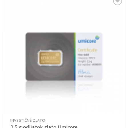
Pridať k
obľúbeným
INVESTIČNÉ ZLATO
2,5 g odliatok zlato Umicore