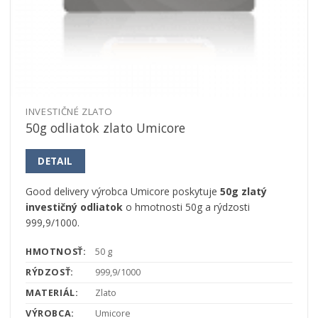
INVESTIČNÉ ZLATO
50g odliatok zlato Umicore
DETAIL
Good delivery výrobca Umicore poskytuje
50g zlatý
investičný odliatok
o hmotnosti 50g a rýdzosti
999,9/1000.
HMOTNOSŤ:
50 g
RÝDZOSŤ:
999,9/1000
MATERIÁL:
Zlato
VÝROBCA:
Umicore