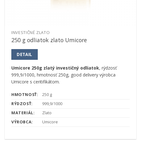
INVESTIČNÉ ZLATO
250 g odliatok zlato Umicore
DETAIL
Umicore 250g zlatý investičný odliatok
, rýdzosť
999,9/1000, hmotnosť 250g, good delivery výrobca
Umicore s ceritifikátom.
HMOTNOSŤ:
250 g
RÝDZOSŤ:
999,9/1000
MATERIÁL:
Zlato
VÝROBCA:
Umicore