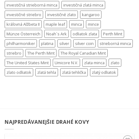
investičná strieborná minca
investičná zlatá minca
investičné striebro
investičné zlato
kangaroo
kráľovná Alžbeta II
maple leaf
minca
mince
Münze Österreich
Noah´s Ark
odliatok zlata
Perth Mint
philharmoniker
platina
silver
silver coin
strieborná minca
striebro
The Perth Mint
The Royal Canadian Mint
The United States Mint
Umicore N.V.
zlata minca
zlato
zlato odliatok
zlatá tehla
zlatá tehlička
zlatý odliatok
NAJPREDÁVANEJŠIE DRAHÉ KOVY