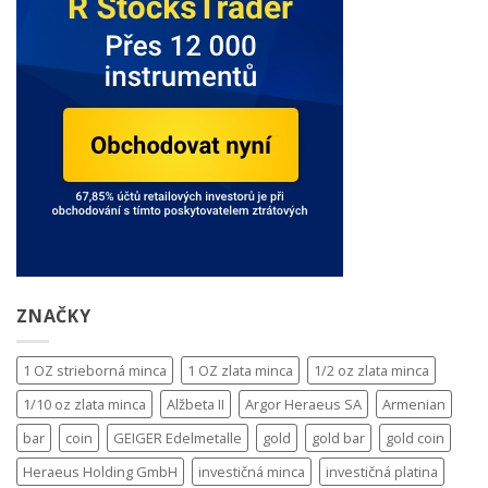
ZNAČKY
1 OZ strieborná minca
1 OZ zlata minca
1/2 oz zlata minca
1/10 oz zlata minca
Alžbeta II
Argor Heraeus SA
Armenian
bar
coin
GEIGER Edelmetalle
gold
gold bar
gold coin
Heraeus Holding GmbH
investičná minca
investičná platina