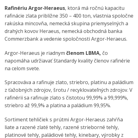
Rafinériu Argor-Heraeus
, ktorá má ročnú kapacitu
rafinácie zlata približne 350 – 400 ton, vlastnia spoločne
rakúska mincovňa, nemecká skupina priemyselných a
drahých kovov Heraeus, nemecká obchodná banka
Commerzbank a vedenie spoločnosti Argor-Heraeus.
Argor-Heraeus je riadnym
č
lenom LBMA,
čo
napomáha udržiavať štandardy kvality členov rafinérie
na celom svete.
Spracováva a rafinuje zlato, striebro, platinu a paládium
z ťažobných zdrojov, šrotu / recyklovateľných zdrojov. V
rafinérii sa rafinuje zlato s čistotou 99,99% a 99,999%,
striebro až 99,9% a platina a paládium 99,95%.
Sortiment tehličiek s prútmi Argor-Heraeus zahŕňa
liate a razené zlaté tehly, razené strieborné tehly,
platinové tehly, paládiové tehly, kinebary, výrobky z