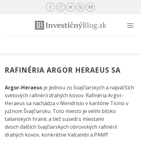
Preskočiť
na
obsah
RAFINÉRIA ARGOR HERAEUS SA
Argor-Heraeus
je jednou zo švajčiarskych a najväčších
svetových rafinérií drahých kovov. Rafinéria Argor-
Heraeus sa nachádza v Mendrisio v kantóne Ticino v
južnom Švajčiarsku. Toto miesto je veľmi blízko
talianskych hraníc a tiež susedí s miestami
dvoch ďalších švajčiarskych obrovských rafinérií
drahých kovov, konkrétne Valcambi a PAMP.