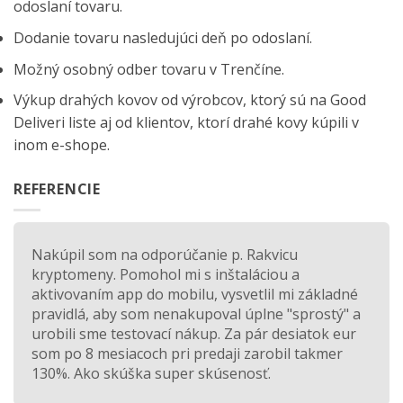
odoslaní tovaru.
Dodanie tovaru nasledujúci deň po odoslaní.
Možný osobný odber tovaru v Trenčíne.
Výkup drahých kovov od výrobcov, ktorý sú na
Good
Deliveri
liste aj od klientov, ktorí drahé kovy kúpili v
inom e-shope.
REFERENCIE
Nakúpil som na odporúčanie p. Rakvicu
kryptomeny. Pomohol mi s inštaláciou a
aktivovaním app do mobilu, vysvetlil mi základné
pravidlá, aby som nenakupoval úplne "sprostý" a
urobili sme testovací nákup. Za pár desiatok eur
som po 8 mesiacoch pri predaji zarobil takmer
130%. Ako skúška super skúsenosť.