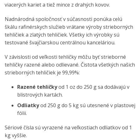
viacerých kariet a tiež mince z drahých kovov.
Nadnárodná spoločnosť v súčasnosti ponúka celú
škálu rafinérskych služieb vrátane výroby strieborných
tehličiek a zlatých tehličiek. Všetky ich výrobky sú
testované švajčiarskou centrálnou kanceláriou.
V závislosti od veľkosti tehličky môžu byť strieborné
tehličky razené alebo odlievané. Čistota všetkých našich
strieborných tehličiek je 99,99%:
Razené tehličky
od 1 oz do 250 g sa dodávajú v
blistrových kartách.
Odliatky
od 250 g do 5 kg sú utesnené v plastovej
fólii.
Sériové čísla sú vyrazené na veľkostiach odliatkov od 1
kg vyššie.