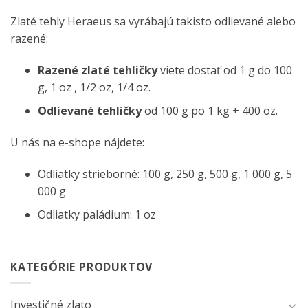
Zlaté tehly Heraeus sa vyrábajú takisto odlievané alebo
razené:
Razené
zlaté tehličky
viete dostať od 1 g do 100
g, 1 oz , 1/2 oz, 1/4 oz.
Odlievané tehličky
od 100 g po 1 kg + 400 oz.
U nás na e-shope nájdete:
Odliatky strieborné: 100 g, 250 g, 500 g, 1 000 g, 5
000 g
Odliatky paládium: 1 oz
KATEGÓRIE PRODUKTOV
Investičné zlato