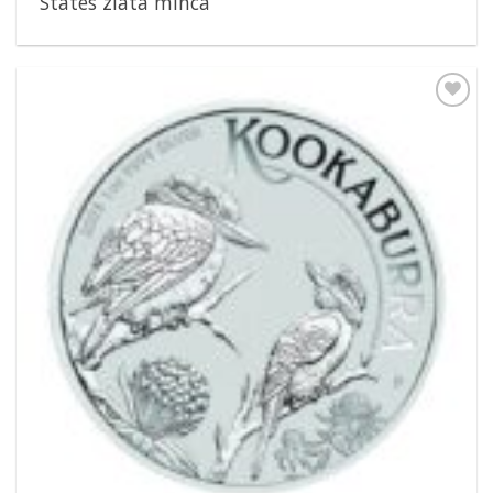
States zlatá minca
Pridať k
obľúbeným