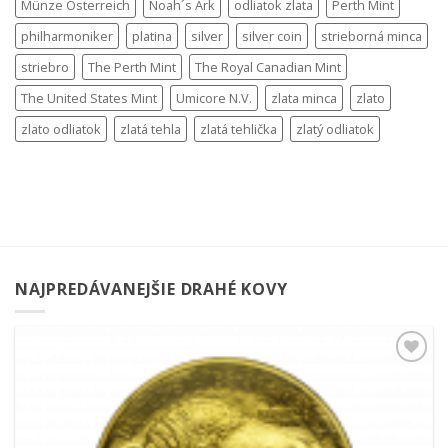
Münze Österreich
Noah´s Ark
odliatok zlata
Perth Mint
philharmoniker
platina
silver
silver coin
strieborná minca
striebro
The Perth Mint
The Royal Canadian Mint
The United States Mint
Umicore N.V.
zlata minca
zlato
zlato odliatok
zlatá tehla
zlatá tehlička
zlatý odliatok
NAJPREDÁVANEJŠIE DRAHÉ KOVY
Pridať k
obľúbeným