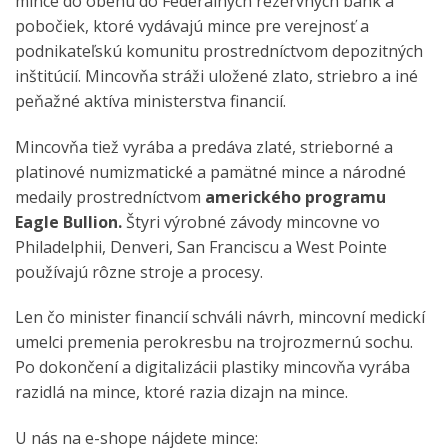
mince do obehu do Federálnych rezervných bánk a
pobočiek, ktoré vydávajú mince pre verejnosť a
podnikateľskú komunitu prostredníctvom depozitných
inštitúcií. Mincovňa stráži uložené zlato, striebro a iné
peňažné aktíva ministerstva financií.
Mincovňa tiež vyrába a predáva zlaté, strieborné a
platinové numizmatické a pamätné mince a národné
medaily prostredníctvom
amerického programu
Eagle Bullion.
Štyri výrobné závody mincovne vo
Philadelphii, Denveri, San Franciscu a West Pointe
používajú rôzne stroje a procesy.
Len čo minister financií schváli návrh, mincovní medickí
umelci premenia perokresbu na trojrozmernú sochu.
Po dokončení a digitalizácii plastiky mincovňa vyrába
razidlá na mince, ktoré razia dizajn na mince.
U nás na e-shope nájdete mince: