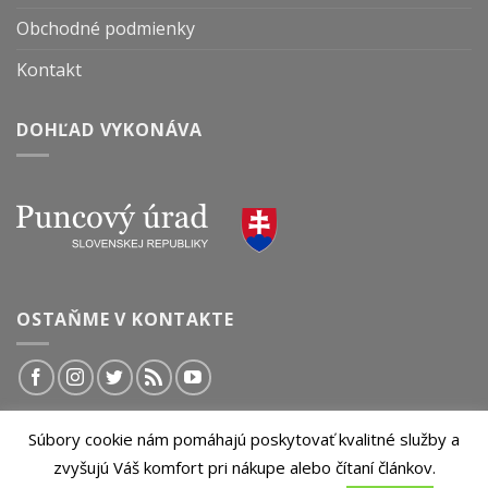
Obchodné podmienky
Kontakt
DOHĽAD VYKONÁVA
OSTAŇME V KONTAKTE
Súbory cookie nám pomáhajú poskytovať kvalitné služby a
© 2026 InvestičnýBlog.sk | Všetky práva vyhradené.
zvyšujú Váš komfort pri nákupe alebo čítaní článkov.
Akékoľvek kopírovanie obsahu tejto stránky je bez