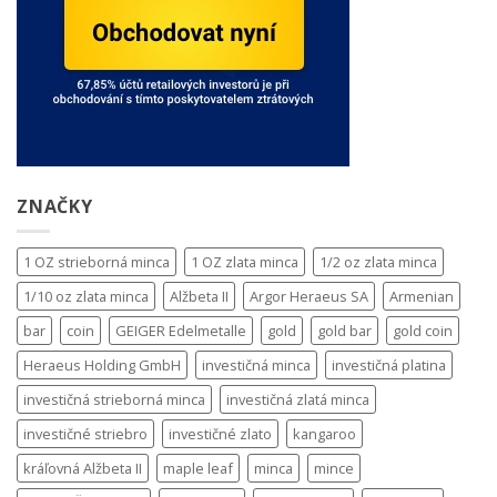
ZNAČKY
1 OZ strieborná minca
1 OZ zlata minca
1/2 oz zlata minca
1/10 oz zlata minca
Alžbeta II
Argor Heraeus SA
Armenian
bar
coin
GEIGER Edelmetalle
gold
gold bar
gold coin
Heraeus Holding GmbH
investičná minca
investičná platina
investičná strieborná minca
investičná zlatá minca
investičné striebro
investičné zlato
kangaroo
kráľovná Alžbeta II
maple leaf
minca
mince