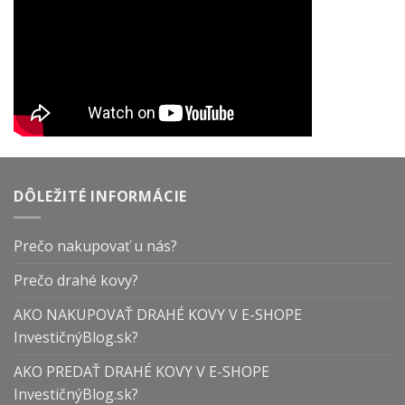
DÔLEŽITÉ INFORMÁCIE
Prečo nakupovať u nás?
Prečo drahé kovy?
AKO NAKUPOVAŤ DRAHÉ KOVY V E-SHOPE
InvestičnýBlog.sk?
AKO PREDAŤ DRAHÉ KOVY V E-SHOPE
InvestičnýBlog.sk?