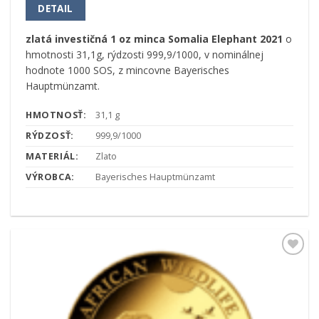
DETAIL
zlatá investičná 1 oz minca Somalia Elephant 2021
o
hmotnosti 31,1g, rýdzosti 999,9/1000, v nominálnej
hodnote 1000 SOS, z mincovne Bayerisches
Hauptmünzamt.
HMOTNOSŤ:
31,1 g
RÝDZOSŤ:
999,9/1000
MATERIÁL:
Zlato
VÝROBCA:
Bayerisches Hauptmünzamt
Pridať k
obľúbeným