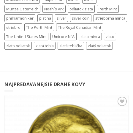
Münze Österreich
Noah´s Ark
odliatok zlata
Perth Mint
philharmoniker
platina
silver
silver coin
strieborná minca
striebro
The Perth Mint
The Royal Canadian Mint
The United States Mint
Umicore N.V.
zlata minca
zlato
zlato odliatok
zlatá tehla
zlatá tehlička
zlatý odliatok
NAJPREDÁVANEJŠIE DRAHÉ KOVY
Pridať k
obľúbeným