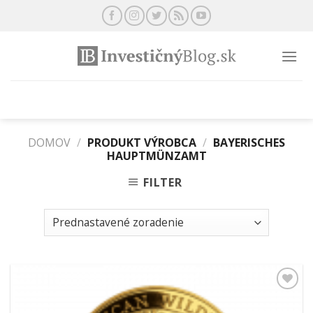
Preskočiť
na
obsah
DOMOV
/
PRODUKT VÝROBCA
/
BAYERISCHES
HAUPTMÜNZAMT
FILTER
Pridať k
obľúbeným