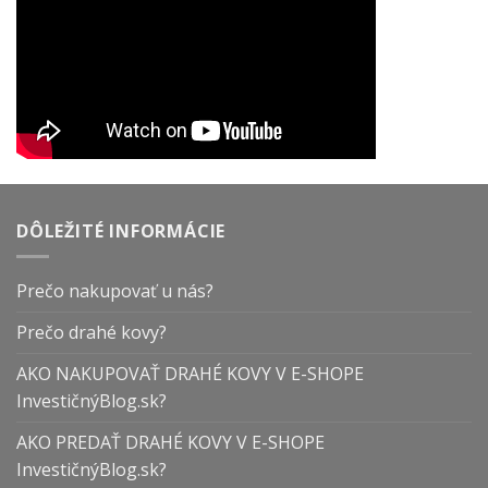
DÔLEŽITÉ INFORMÁCIE
Prečo nakupovať u nás?
Prečo drahé kovy?
AKO NAKUPOVAŤ DRAHÉ KOVY V E-SHOPE
InvestičnýBlog.sk?
AKO PREDAŤ DRAHÉ KOVY V E-SHOPE
InvestičnýBlog.sk?