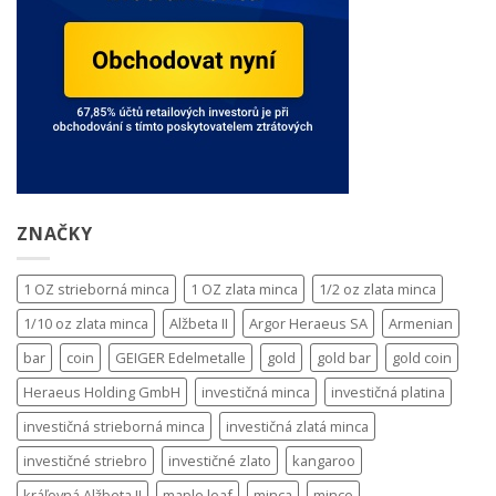
ZNAČKY
1 OZ strieborná minca
1 OZ zlata minca
1/2 oz zlata minca
1/10 oz zlata minca
Alžbeta II
Argor Heraeus SA
Armenian
bar
coin
GEIGER Edelmetalle
gold
gold bar
gold coin
Heraeus Holding GmbH
investičná minca
investičná platina
investičná strieborná minca
investičná zlatá minca
investičné striebro
investičné zlato
kangaroo
kráľovná Alžbeta II
maple leaf
minca
mince