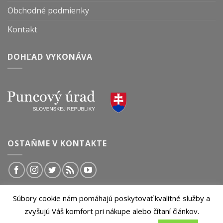
Obchodné podmienky
Kontakt
DOHĽAD VYKONÁVA
OSTAŇME V KONTAKTE
Súbory cookie nám pomáhajú poskytovať kvalitné služby a
© 2026 InvestičnýBlog.sk | Všetky práva vyhradené.
zvyšujú Váš komfort pri nákupe alebo čítaní článkov.
Akékoľvek kopírovanie obsahu tejto stránky je bez