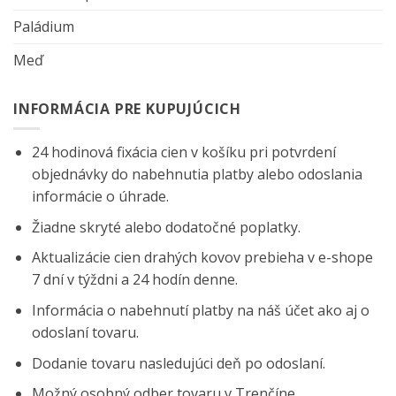
Paládium
Meď
INFORMÁCIA PRE KUPUJÚCICH
24 hodinová fixácia cien v košíku pri potvrdení
objednávky do nabehnutia platby alebo odoslania
informácie o úhrade.
Žiadne skryté alebo dodatočné poplatky.
Aktualizácie cien drahých kovov prebieha v e-shope
7 dní v týždni a 24 hodín denne.
Informácia o nabehnutí platby na náš účet ako aj o
odoslaní tovaru.
Dodanie tovaru nasledujúci deň po odoslaní.
Možný osobný odber tovaru v Trenčíne.