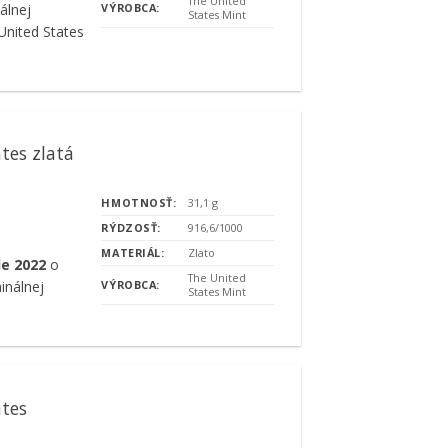
The United
álnej
VÝROBCA:
States Mint
nited States
tes zlatá
HMOTNOSŤ:
31,1 g
RÝDZOSŤ:
916,6/1000
MATERIÁL:
Zlato
le 2022
o
The United
inálnej
VÝROBCA:
States Mint
ates