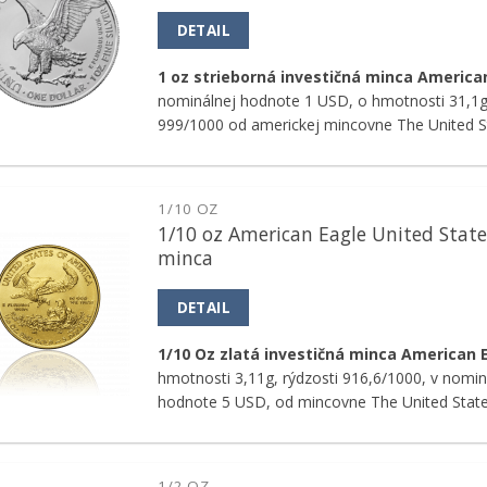
DETAIL
1 oz strieborná investičná minca America
nominálnej hodnote 1 USD, o hmotnosti 31,1g,
999/1000 od americkej mincovne The United S
1/10 OZ
1/10 oz American Eagle United State
Pridať k
minca
obľúbeným
DETAIL
1/10 Oz zlatá investičná minca American 
hmotnosti 3,11g, rýdzosti 916,6/1000, v nomin
hodnote 5 USD, od mincovne The United State
1/2 OZ