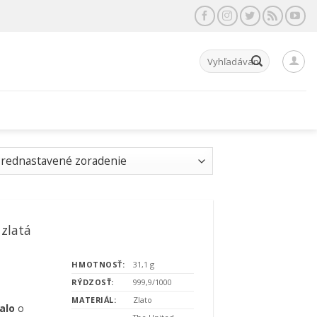
Hľadať:
 zlatá
HMOTNOSŤ:
31,1 g
RÝDZOSŤ:
999,9/1000
MATERIÁL:
Zlato
alo
o