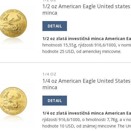
1/2 oz American Eagle United states
Pridať k
minca
obľúbeným
DETAIL
1/2 oz zlatá investičná minca American E
hmotnosti 15,55g, rýdzosti 916,6/1000, v nomi
hodnote 25 USD, od americkej mincovne.
1/4 OZ
1/4 oz American Eagle United States
Pridať k
minca
obľúbeným
DETAIL
1/4 oz zlatá investičná minca American E
rýdzosti 916,6/1000, o hmotnosti 7,78g, a v n
hodnote 10 USD, od známej mincovne The Uni