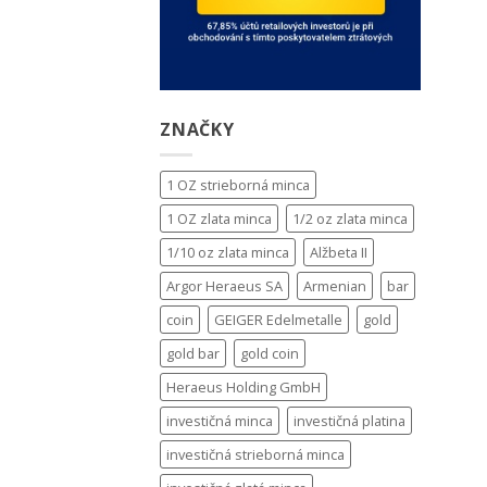
ZNAČKY
1 OZ strieborná minca
1 OZ zlata minca
1/2 oz zlata minca
1/10 oz zlata minca
Alžbeta II
Argor Heraeus SA
Armenian
bar
coin
GEIGER Edelmetalle
gold
gold bar
gold coin
Heraeus Holding GmbH
investičná minca
investičná platina
investičná strieborná minca