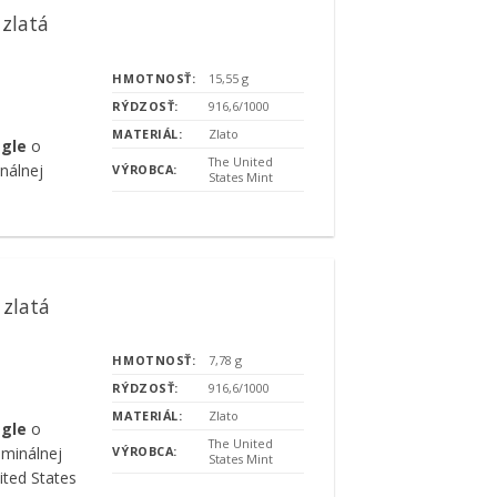
 zlatá
HMOTNOSŤ:
15,55 g
RÝDZOSŤ:
916,6/1000
MATERIÁL:
Zlato
agle
o
The United
nálnej
VÝROBCA:
States Mint
 zlatá
HMOTNOSŤ:
7,78 g
RÝDZOSŤ:
916,6/1000
MATERIÁL:
Zlato
agle
o
The United
ominálnej
VÝROBCA:
States Mint
ted States