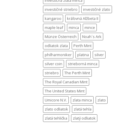
investičná zlatá minca
investičné striebro
investičné zlato
kangaroo
kráľovná Alžbeta II
maple leaf
minca
mince
Münze Österreich
Noah´s Ark
odliatok zlata
Perth Mint
philharmoniker
platina
silver
silver coin
strieborná minca
striebro
The Perth Mint
The Royal Canadian Mint
The United States Mint
Umicore N.V.
zlata minca
zlato
zlato odliatok
zlatá tehla
zlatá tehlička
zlatý odliatok