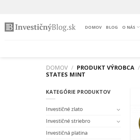
Preskočiť
na
obsah
DOMOV
BLOG
O NÁS
DOMOV
/
PRODUKT VÝROBCA
/
STATES MINT
KATEGÓRIE PRODUKTOV
Investičné zlato
Investičné striebro
Investičná platina