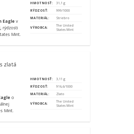
HMOTNOSŤ:
31,1 g
RÝDZOSŤ:
999/1000
MATERIÁL:
Striebro
n Eagle
v
The United
 rýdzosti
VÝROBCA:
States Mint
tates Mint.
s zlatá
HMOTNOSŤ:
3,11 g
RÝDZOSŤ:
916,6/1000
MATERIÁL:
Zlato
Eagle
o
The United
álnej
VÝROBCA:
States Mint
s Mint.