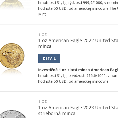
hmotnosti 31,1g, rýdzosti 999,9/1000, v nomin
hodnote 50 USD, od americkej mincovne The U
Mint.
1 OZ
1 oz American Eagle 2022 United Sta
Pridať k
minca
obľúbeným
DETAIL
Investičná 1 oz zlatá minca American Eag
hmotnosti 31,1g, o rýdzosti 916,6/1000, v nom
hodnote 50 USD, od americkej mincovne.
1 OZ
1 oz American Eagle 2023 United St
Pridať k
strieborná minca
obľúbeným