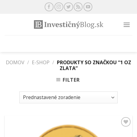
Preskočiť
na
obsah
DOMOV
/
E-SHOP
/
PRODUKTY SO ZNAČKOU “1 OZ
ZLATA”
FILTER
Pridať k
obľúbeným