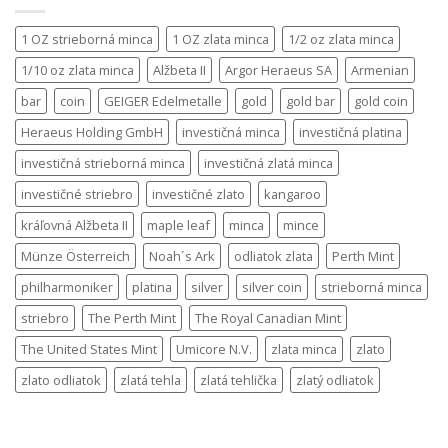
1 OZ strieborná minca
1 OZ zlata minca
1/2 oz zlata minca
1/10 oz zlata minca
Alžbeta II
Argor Heraeus SA
Armenian
bar
coin
GEIGER Edelmetalle
gold
gold bar
gold coin
Heraeus Holding GmbH
investičná minca
investičná platina
investičná strieborná minca
investičná zlatá minca
investičné striebro
investičné zlato
kangaroo
kráľovná Alžbeta II
maple leaf
minca
mince
Münze Österreich
Noah´s Ark
odliatok zlata
Perth Mint
philharmoniker
platina
silver
silver coin
strieborná minca
striebro
The Perth Mint
The Royal Canadian Mint
The United States Mint
Umicore N.V.
zlata minca
zlato
zlato odliatok
zlatá tehla
zlatá tehlička
zlatý odliatok