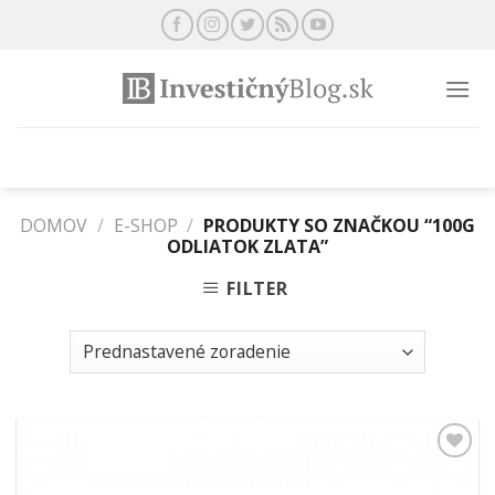
Preskočiť
na
obsah
DOMOV
/
E-SHOP
/
PRODUKTY SO ZNAČKOU “100G
ODLIATOK ZLATA”
FILTER
Pridať k
obľúbeným