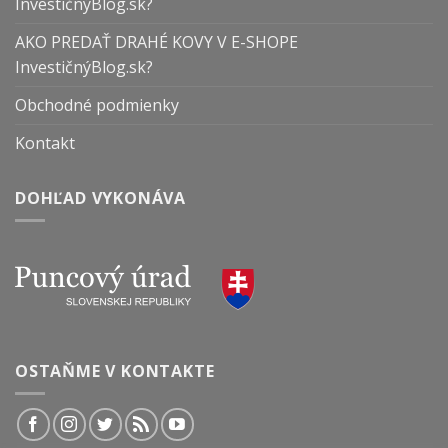
InvestičnýBlog.sk?
AKO PREDAŤ DRAHÉ KOVY V E-SHOPE
InvestičnýBlog.sk?
Obchodné podmienky
Kontakt
DOHĽAD VYKONÁVA
OSTAŇME V KONTAKTE