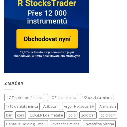
ZNAČKY
1 OZ strieborná minca
1 OZ zlata minca
1/2 oz zlata minca
1/10 oz zlata minca
Alžbeta II
Argor Heraeus SA
Armenian
bar
coin
GEIGER Edelmetalle
gold
gold bar
gold coin
Heraeus Holding GmbH
investičná minca
investičná platina