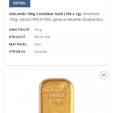
DETAIL
Valcambi 100g Combibar Gold (100 x 1g)
, hmotnosť
100g, rýdzosť 999,9/1000, výrobca Valcambi (Švajčiarsko).
HMOTNOSŤ:
100 g
RÝDZOSŤ:
999,9/1000
MATERIÁL:
Zlato
VÝROBCA:
Valcambi
Pridať k
obľúbeným