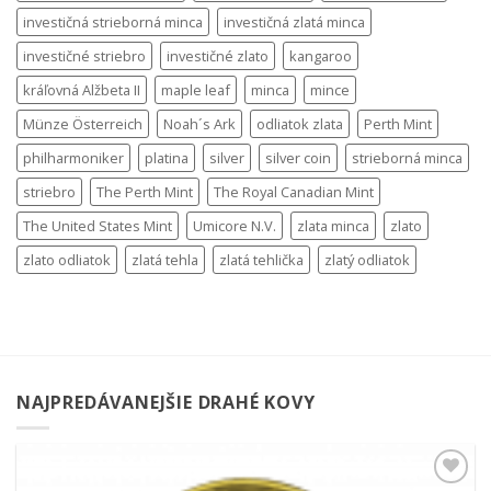
investičná strieborná minca
investičná zlatá minca
investičné striebro
investičné zlato
kangaroo
kráľovná Alžbeta II
maple leaf
minca
mince
Münze Österreich
Noah´s Ark
odliatok zlata
Perth Mint
philharmoniker
platina
silver
silver coin
strieborná minca
striebro
The Perth Mint
The Royal Canadian Mint
The United States Mint
Umicore N.V.
zlata minca
zlato
zlato odliatok
zlatá tehla
zlatá tehlička
zlatý odliatok
NAJPREDÁVANEJŠIE DRAHÉ KOVY