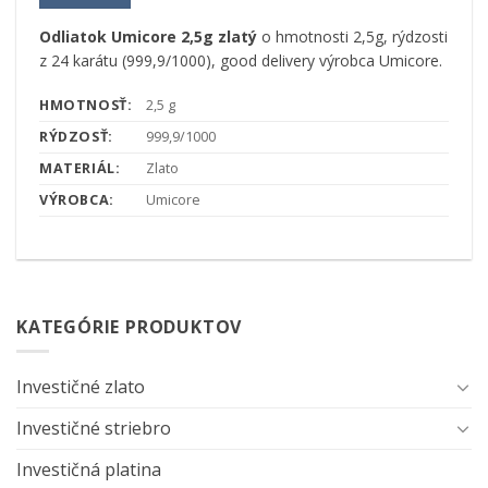
Odliatok Umicore 2,5g zlatý
o hmotnosti 2,5g, rýdzosti
z 24 karátu (999,9/1000), good delivery výrobca Umicore.
HMOTNOSŤ:
2,5 g
RÝDZOSŤ:
999,9/1000
MATERIÁL:
Zlato
VÝROBCA:
Umicore
KATEGÓRIE PRODUKTOV
Investičné zlato
Investičné striebro
Investičná platina