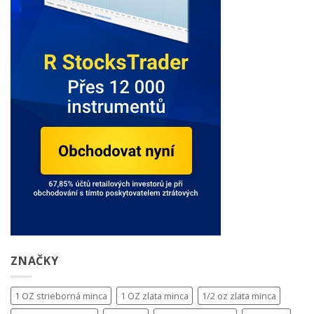
ZNAČKY
1 OZ strieborná minca
1 OZ zlata minca
1/2 oz zlata minca