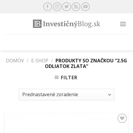
Preskočiť
na
obsah
DOMOV
/
E-SHOP
/
PRODUKTY SO ZNAČKOU “2.5G
ODLIATOK ZLATA”
FILTER
Pridať k
obľúbeným