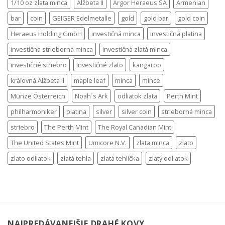
1/10 oz zlata minca
Alžbeta II
Argor Heraeus SA
Armenian
bar
coin
GEIGER Edelmetalle
gold
gold bar
gold coin
Heraeus Holding GmbH
investičná minca
investičná platina
investičná strieborná minca
investičná zlatá minca
investičné striebro
investičné zlato
kangaroo
kráľovná Alžbeta II
maple leaf
minca
mince
Münze Österreich
Noah´s Ark
odliatok zlata
Perth Mint
philharmoniker
platina
silver
silver coin
strieborná minca
striebro
The Perth Mint
The Royal Canadian Mint
The United States Mint
Umicore N.V.
zlata minca
zlato
zlato odliatok
zlatá tehla
zlatá tehlička
zlatý odliatok
NAJPREDÁVANEJŠIE DRAHÉ KOVY