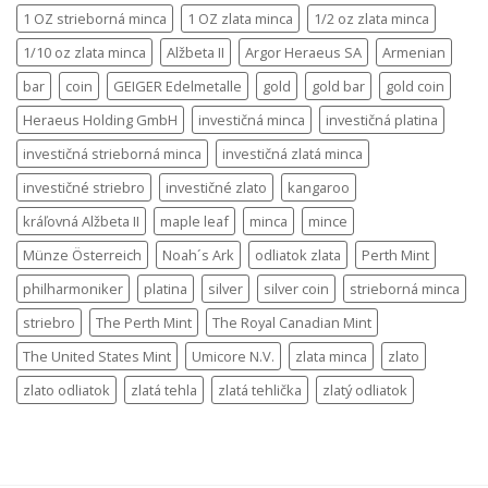
1 OZ strieborná minca
1 OZ zlata minca
1/2 oz zlata minca
1/10 oz zlata minca
Alžbeta II
Argor Heraeus SA
Armenian
bar
coin
GEIGER Edelmetalle
gold
gold bar
gold coin
Heraeus Holding GmbH
investičná minca
investičná platina
investičná strieborná minca
investičná zlatá minca
investičné striebro
investičné zlato
kangaroo
kráľovná Alžbeta II
maple leaf
minca
mince
Münze Österreich
Noah´s Ark
odliatok zlata
Perth Mint
philharmoniker
platina
silver
silver coin
strieborná minca
striebro
The Perth Mint
The Royal Canadian Mint
The United States Mint
Umicore N.V.
zlata minca
zlato
zlato odliatok
zlatá tehla
zlatá tehlička
zlatý odliatok