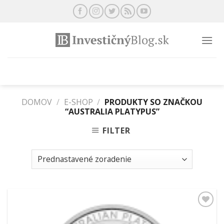
Preskočiť
na
obsah
DOMOV
/
E-SHOP
/
PRODUKTY SO ZNAČKOU
“AUSTRALIA PLATYPUS”
FILTER
Pridať k
obľúbeným