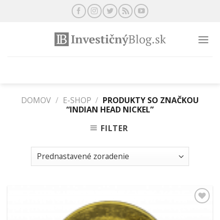
Preskočiť
na
obsah
DOMOV
/
E-SHOP
/
PRODUKTY SO ZNAČKOU
“INDIAN HEAD NICKEL”
FILTER
Pridať k
obľúbeným