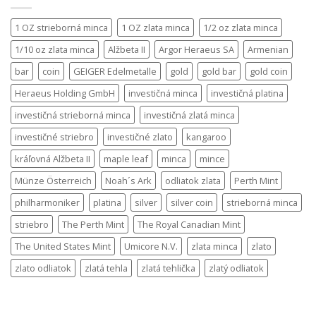
1 OZ strieborná minca
1 OZ zlata minca
1/2 oz zlata minca
1/10 oz zlata minca
Alžbeta II
Argor Heraeus SA
Armenian
bar
coin
GEIGER Edelmetalle
gold
gold bar
gold coin
Heraeus Holding GmbH
investičná minca
investičná platina
investičná strieborná minca
investičná zlatá minca
investičné striebro
investičné zlato
kangaroo
kráľovná Alžbeta II
maple leaf
minca
mince
Münze Österreich
Noah´s Ark
odliatok zlata
Perth Mint
philharmoniker
platina
silver
silver coin
strieborná minca
striebro
The Perth Mint
The Royal Canadian Mint
The United States Mint
Umicore N.V.
zlata minca
zlato
zlato odliatok
zlatá tehla
zlatá tehlička
zlatý odliatok