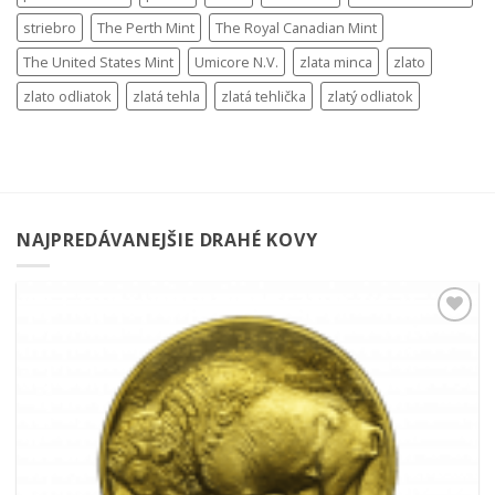
striebro
The Perth Mint
The Royal Canadian Mint
The United States Mint
Umicore N.V.
zlata minca
zlato
zlato odliatok
zlatá tehla
zlatá tehlička
zlatý odliatok
NAJPREDÁVANEJŠIE DRAHÉ KOVY
Pridať k
obľúbeným