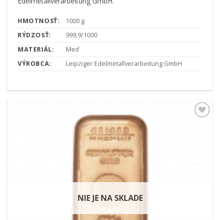
Edelmetallverarbeitung GmbH.
HMOTNOSŤ:
1000 g
RÝDZOSŤ:
999,9/1000
MATERIÁL:
Meď
VÝROBCA:
Leipziger Edelmetallverarbeitung GmbH
Pridať k
obľúbeným
NIE JE NA SKLADE