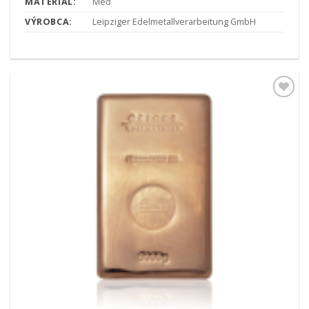
MATERIÁL:
Meď
VÝROBCA:
Leipziger Edelmetallverarbeitung GmbH
Pridať k
obľúbeným