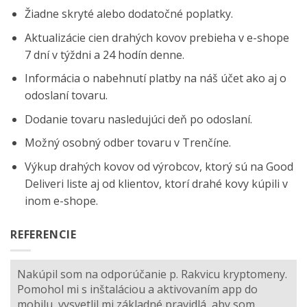
Žiadne skryté alebo dodatočné poplatky.
Aktualizácie cien drahých kovov prebieha v e-shope
7 dní v týždni a 24 hodín denne.
Informácia o nabehnutí platby na náš účet ako aj o
odoslaní tovaru.
Dodanie tovaru nasledujúci deň po odoslaní.
Možný osobný odber tovaru v Trenčíne.
Výkup drahých kovov od výrobcov, ktorý sú na
Good
Deliveri
liste aj od klientov, ktorí drahé kovy kúpili v
inom e-shope.
REFERENCIE
Nakúpil som na odporúčanie p. Rakvicu kryptomeny.
Pomohol mi s inštaláciou a aktivovaním app do
mobilu, vysvetlil mi základné pravidlá, aby som