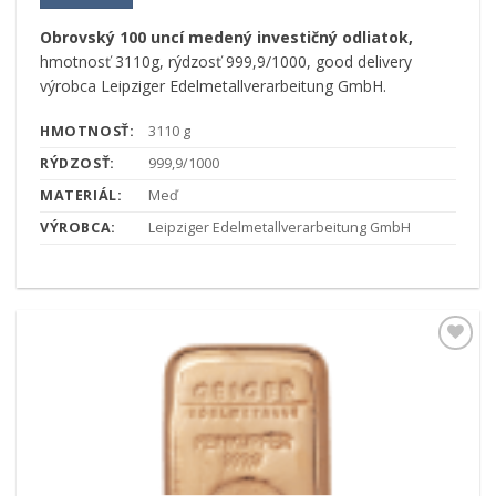
Obrovský 100 uncí medený investičný odliatok,
hmotnosť 3110g, rýdzosť 999,9/1000, good delivery
výrobca Leipziger Edelmetallverarbeitung GmbH.
HMOTNOSŤ:
3110 g
RÝDZOSŤ:
999,9/1000
MATERIÁL:
Meď
VÝROBCA:
Leipziger Edelmetallverarbeitung GmbH
Pridať k
obľúbeným