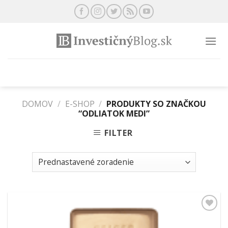
Preskočiť
na
obsah
DOMOV
/
E-SHOP
/
PRODUKTY SO ZNAČKOU
“ODLIATOK MEDI”
FILTER
Pridať k
obľúbeným