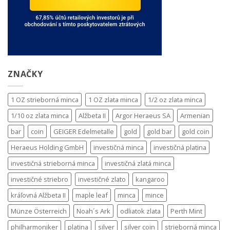
ZNAČKY
1 OZ strieborná minca
1 OZ zlata minca
1/2 oz zlata minca
1/10 oz zlata minca
Alžbeta II
Argor Heraeus SA
Armenian
bar
coin
GEIGER Edelmetalle
gold
gold bar
gold coin
Heraeus Holding GmbH
investičná minca
investičná platina
investičná strieborná minca
investičná zlatá minca
investičné striebro
investičné zlato
kangaroo
kráľovná Alžbeta II
maple leaf
minca
mince
Münze Österreich
Noah´s Ark
odliatok zlata
Perth Mint
philharmoniker
platina
silver
silver coin
strieborná minca