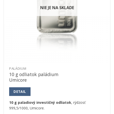
NIE JE NA SKLADE
PALÁDIUM
10 g odliatok paládium
Umicore
DETAIL
10 g paladiový investičný odliatok
, rýdzosť
999,5/1000, Umicore.