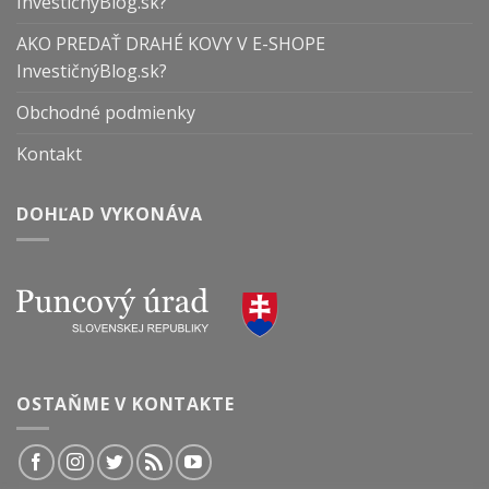
InvestičnýBlog.sk?
AKO PREDAŤ DRAHÉ KOVY V E-SHOPE
InvestičnýBlog.sk?
Obchodné podmienky
Kontakt
DOHĽAD VYKONÁVA
OSTAŇME V KONTAKTE