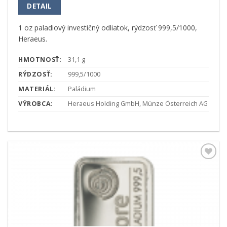
DETAIL
1 oz paladiový investičný odliatok, rýdzosť 999,5/1000,
Heraeus.
HMOTNOSŤ:
31,1 g
RÝDZOSŤ:
999,5/1000
MATERIÁL:
Paládium
VÝROBCA:
Heraeus Holding GmbH, Münze Österreich AG
Pridať k
obľúbeným