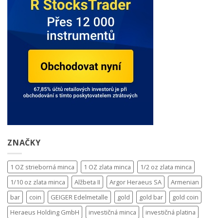
ZNAČKY
1 OZ strieborná minca
1 OZ zlata minca
1/2 oz zlata minca
1/10 oz zlata minca
Alžbeta II
Argor Heraeus SA
Armenian
bar
coin
GEIGER Edelmetalle
gold
gold bar
gold coin
Heraeus Holding GmbH
investičná minca
investičná platina