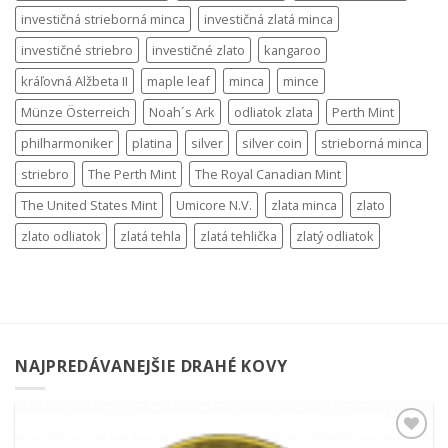
investičná strieborná minca
investičná zlatá minca
investičné striebro
investičné zlato
kangaroo
kráľovná Alžbeta II
maple leaf
minca
mince
Münze Österreich
Noah´s Ark
odliatok zlata
Perth Mint
philharmoniker
platina
silver
silver coin
strieborná minca
striebro
The Perth Mint
The Royal Canadian Mint
The United States Mint
Umicore N.V.
zlata minca
zlato
zlato odliatok
zlatá tehla
zlatá tehlička
zlatý odliatok
NAJPREDÁVANEJŠIE DRAHÉ KOVY