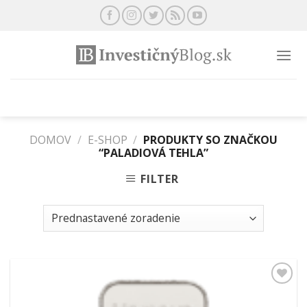
Preskočiť
na
obsah
DOMOV
/
E-SHOP
/
PRODUKTY SO ZNAČKOU
“PALADIOVÁ TEHLA”
FILTER
Pridať k
obľúbeným