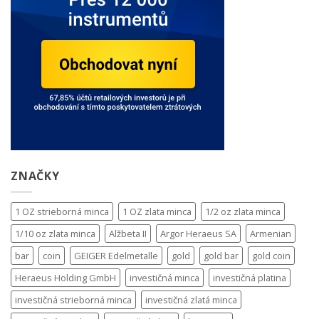
ZNAČKY
1 OZ strieborná minca
1 OZ zlata minca
1/2 oz zlata minca
1/10 oz zlata minca
Alžbeta II
Argor Heraeus SA
Armenian
bar
coin
GEIGER Edelmetalle
gold
gold bar
gold coin
Heraeus Holding GmbH
investičná minca
investičná platina
investičná strieborná minca
investičná zlatá minca