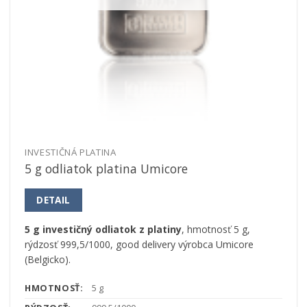
INVESTIČNÁ PLATINA
5 g odliatok platina Umicore
DETAIL
5 g investičný odliatok z platiny
, hmotnosť 5 g,
rýdzosť 999,5/1000, good delivery výrobca Umicore
(Belgicko).
HMOTNOSŤ:
5 g