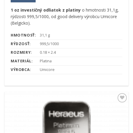
1 oz investičný odliatok z platiny
o hmotnosti 31,1g,
rýdzosti 999,5/1000, od good delivery výrobcu Umicore
(Belgicko).
HMOTNOSŤ:
31,1 g
RÝDZOSŤ:
999,5/1000
ROZMERY:
0.18 × 2.4
MATERIÁL:
Platina
VÝROBCA:
Umicore
Pridať k
obľúbeným