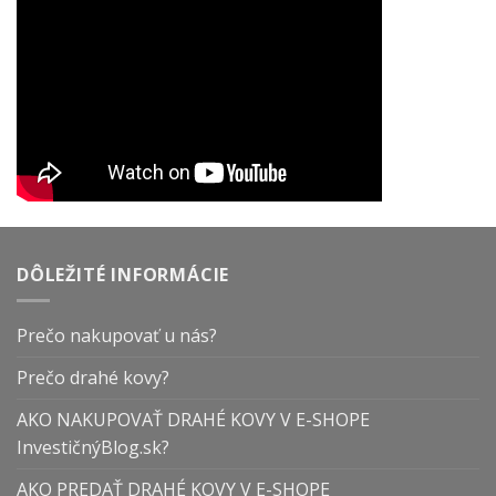
DÔLEŽITÉ INFORMÁCIE
Prečo nakupovať u nás?
Prečo drahé kovy?
AKO NAKUPOVAŤ DRAHÉ KOVY V E-SHOPE
InvestičnýBlog.sk?
AKO PREDAŤ DRAHÉ KOVY V E-SHOPE