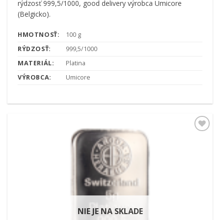
rýdzosť 999,5/1000, good delivery výrobca Umicore
(Belgicko).
HMOTNOSŤ:
100 g
RÝDZOSŤ:
999,5/1000
MATERIÁL:
Platina
VÝROBCA:
Umicore
Pridať k
obľúbeným
NIE JE NA SKLADE