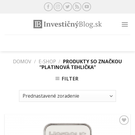
Preskočiť
na
obsah
DOMOV
/
E-SHOP
/
PRODUKTY SO ZNAČKOU
“PLATINOVÁ TEHLIČKA”
FILTER
Pridať k
obľúbeným