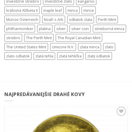
investičné striebro
investičné zlato
kangaroo
kráľovná Alžbeta II
maple leaf
minca
mince
Münze Österreich
Noah´s Ark
odliatok zlata
Perth Mint
philharmoniker
platina
silver
silver coin
strieborná minca
striebro
The Perth Mint
The Royal Canadian Mint
The United States Mint
Umicore N.V.
zlata minca
zlato
zlato odliatok
zlatá tehla
zlatá tehlička
zlatý odliatok
NAJPREDÁVANEJŠIE DRAHÉ KOVY
Pridať k
obľúbeným